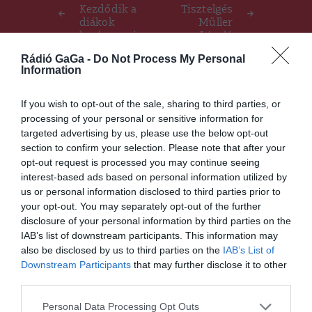
navigáció
Kezdődik a
Tisztelgés
diákok
Müller
karácsonyi
László
vakációja
emléke előtt
Rádió GaGa -
Do Not Process My Personal
Information
If you wish to opt-out of the sale, sharing to third parties, or
Ez is érdekelheti
processing of your personal or sensitive information for
targeted advertising by us, please use the below opt-out
HÍRLISTA
UDVARHELYSZÉK
,
section to confirm your selection. Please note that after your
Megoldódik a családorvos
opt-out request is processed you may continue seeing
nélkül maradt páciensek
interest-based ads based on personal information utilized by
helyzete
us or personal information disclosed to third parties prior to
your opt-out. You may separately opt-out of the further
disclosure of your personal information by third parties on the
IAB’s list of downstream participants. This information may
also be disclosed by us to third parties on the
IAB’s List of
CSÍKSZÉK
GYERGYÓSZÉK
HÁROMSZÉK
,
,
,
Downstream Participants
that may further disclose it to other
HÍRLISTA
MAROSSZÉK
UDVARHELYSZÉK
,
,
third parties.
A sokéves átlagnál melegebb
lesz az idő az év utolsó
Personal Data Processing Opt Outs