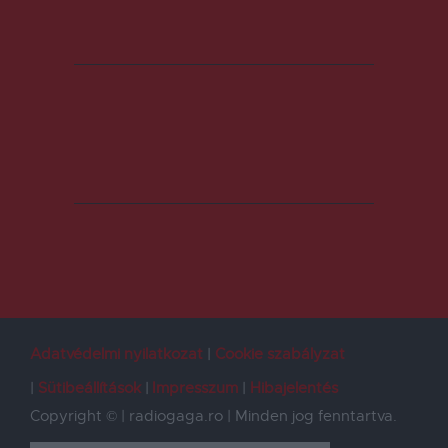
Adatvédelmi nyilatkozat
Cookie szabályzat
Sütibeállítások
Impresszum
Hibajelentés
Copyright © | radiogaga.ro | Minden jog fenntartva.