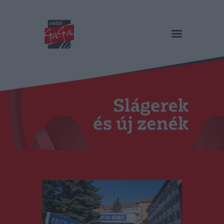
RÁDIÓ GAGA
Slágerek és új zenék
Főoldal
Műsorok
Hírlista
Duma Duba
Podcast és videók
Stáb
Galéria
Kapcsolat
RO