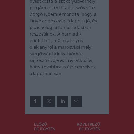
nyilatkozta a székelyudvarhelyi
polgármesteri hivatal szóvivője.
Zörgő Noémi elmondta, hogy a
lányok egészségi állapota jó, és
pszichológiai tanácsadásban
részesülnek.
A harmadik
érintettről, a X. osztályos
diáklányról a marosvásárhelyi
sürgősségi klinikai kórház
sajtószóvivője azt nyilatkozta,
hogy továbbra is életveszélyes
állapotban van.
Bejegyzés
ELŐZŐ
KÖVETKEZŐ
BEJEGYZÉS
BEJEGYZÉS