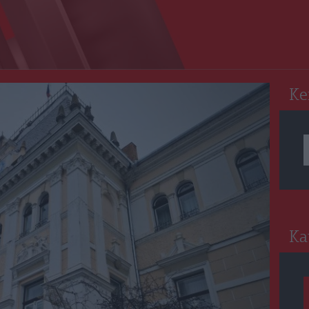
RO
Ke
Ka