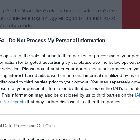
a pénztárában illetékek és büntetések fizetésére
ban szünetelni fog az ügyfélfogadás.
Január 10-től
án folytatódik.
Ga -
Do Not Process My Personal Information
to opt-out of the sale, sharing to third parties, or processing of your per
formation for targeted advertising by us, please use the below opt-out s
r selection. Please note that after your opt-out request is processed y
KÖVETKEZŐ BEJEGYZÉS
eing interest-based ads based on personal information utilized by us or
disclosed to third parties prior to your opt-out. You may separately opt-
Átadták a forgalomnak
losure of your personal information by third parties on the IAB’s list of
y
Csíkszereda felújított vasúti
. This information may also be disclosed by us to third parties on the
IA
Participants
that may further disclose it to other third parties.
felüljáróját
l Data Processing Opt Outs
o opt-out of the Sharing of my personal data.