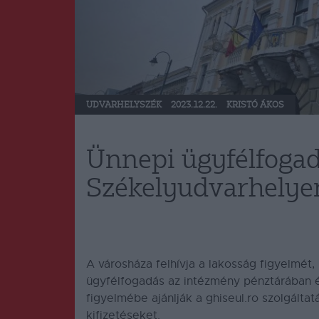
UDVARHELYSZÉK
2023.12.22.
KRISTÓ ÁKOS
Ünnepi ügyfélfoga
Székelyudvarhelye
A városháza felhívja a lakosság figyelmét,
ügyfélfogadás az intézmény pénztárában 
figyelmébe ajánlják a ghiseul.ro szolgálta
kifizetéseket.