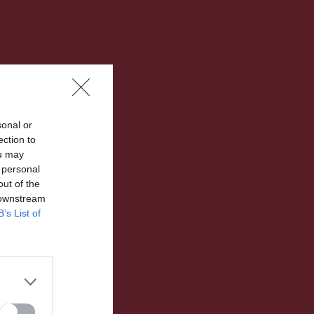
sonal or
ection to
ou may
 personal
out of the
 downstream
B’s List of