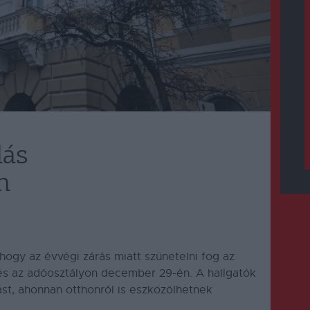
dás
n
 hogy az évvégi zárás miatt szünetelni fog az
és az adóosztályon december 29-én.
A hallgatók
tást, ahonnan otthonról is eszközölhetnek