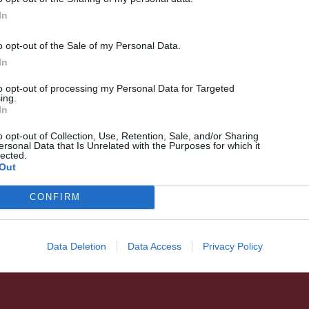
In
o opt-out of the Sale of my Personal Data.
In
to opt-out of processing my Personal Data for Targeted
ing.
UDVARHELYSZÉK
In
Fényes nappal lőtték ki a
o opt-out of Collection, Use, Retention, Sale, and/or Sharing
medvét Korondon
ersonal Data that Is Unrelated with the Purposes for which it
lected.
Out
CONFIRM
Data Deletion
Data Access
Privacy Policy