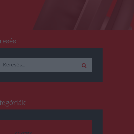
resés
Keresés:
tegóriák
CSÍKSZÉK