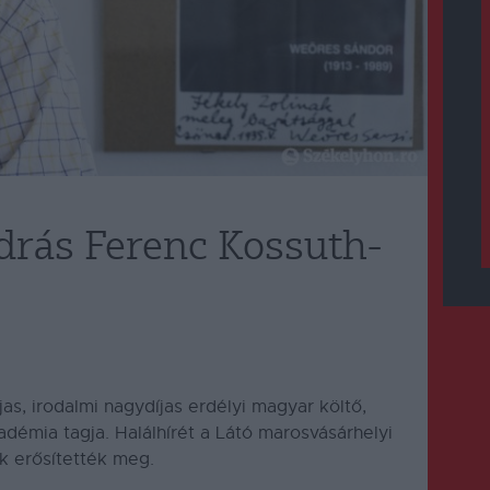
drás Ferenc Kossuth-
s, irodalmi nagydíjas erdélyi magyar költő,
kadémia tagja.
Halálhírét a Látó marosvásárhelyi
ok erősítették meg.