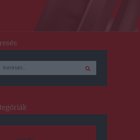
resés
Keresés:
tegóriák
CSÍKSZÉK