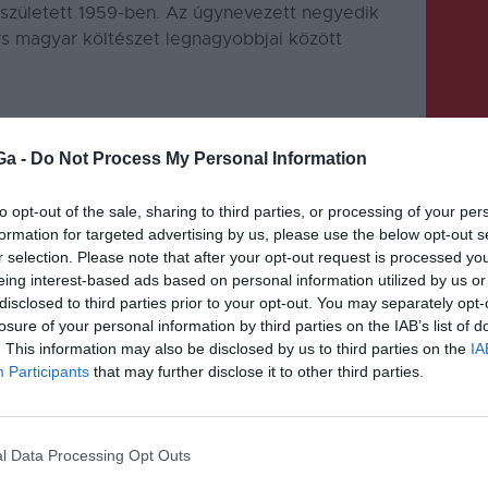
született 1959-ben.
Az úgynevezett negyedik
rs magyar költészet legnagyobbjai között
Ga -
Do Not Process My Personal Information
to opt-out of the sale, sharing to third parties, or processing of your per
formation for targeted advertising by us, please use the below opt-out s
KÖVETKEZŐ BEJEGYZÉS
r selection. Please note that after your opt-out request is processed y
Látványosan drágítja az
eing interest-based ads based on personal information utilized by us or
üzemanyagokat 2024-ben a
disclosed to third parties prior to your opt-out. You may separately opt-
losure of your personal information by third parties on the IAB’s list of
jövedéki adó januári és júliusi
. This information may also be disclosed by us to third parties on the
IA
emelése
Participants
that may further disclose it to other third parties.
l Data Processing Opt Outs