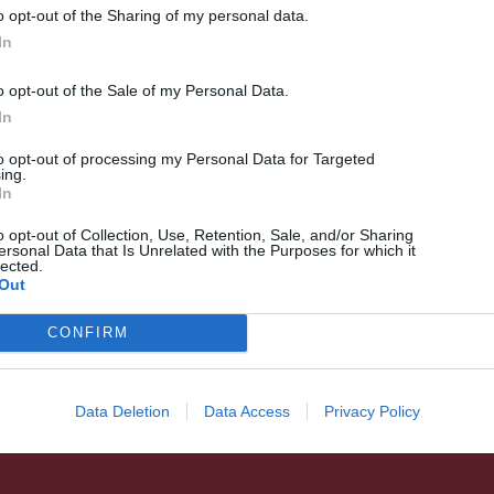
o opt-out of the Sharing of my personal data.
In
o opt-out of the Sale of my Personal Data.
In
to opt-out of processing my Personal Data for Targeted
ing.
HÍRLISTA
In
A kormány összesen 55,5
o opt-out of Collection, Use, Retention, Sale, and/or Sharing
milliárd lejjel támogatja a
ersonal Data that Is Unrelated with the Purposes for which it
lected.
közüzemesítést
Out
CONFIRM
Data Deletion
Data Access
Privacy Policy