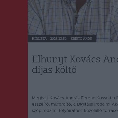
HÍRLISTA
2023.12.30.
KRISTÓ ÁKOS
Elhunyt Kovács An
díjas költő
Meghalt Kovács András Ferenc Kossuth-díja
esszéíró, műfordító, a Digitális Irodalmi A
szépirodalmi folyóirathoz közelálló forrás