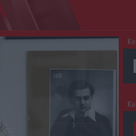
RO
Ke
Ka