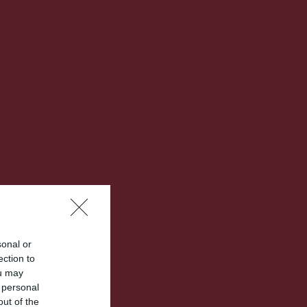
sonal or
ection to
ou may
 personal
out of the