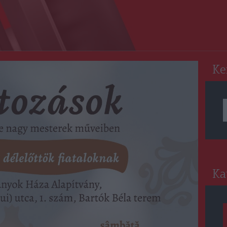
RO
Ke
Ka