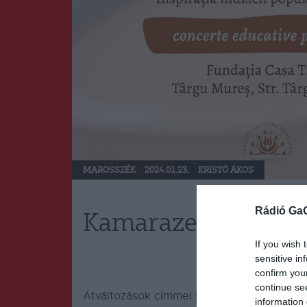
MAROSSZÉK
2024.01.23.
KRISTÓ ÁKOS
Rádió Ga
Kamarazenei alkalm
If you wish 
sensitive in
confirm you
continue se
Átváltozások címmel szervez kamarazenei 
information 