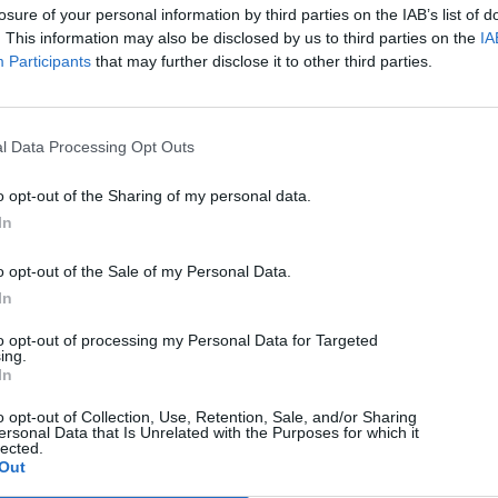
jelentkező, leginkább fiataloknak szóló nevelő
losure of your personal information by third parties on the IAB’s list of
nei ismereteket szerezhetnek a népzene és a
. This information may also be disclosed by us to third parties on the
IA
 összefüggésekről.
Participants
that may further disclose it to other third parties.
, a Liszt Ferenc Zeneművészeti Egyetem
be, és hozza közelebb a hallgatósághoz.
A műsort
l Data Processing Opt Outs
o opt-out of the Sharing of my personal data.
 11 órától lesz az Erdélyi Hagyományok Háza
In
 Bartók Béla teremben. A belépés ingyenes.
o opt-out of the Sale of my Personal Data.
In
to opt-out of processing my Personal Data for Targeted
ing.
In
KÖVETKEZŐ BEJEGYZÉS
o opt-out of Collection, Use, Retention, Sale, and/or Sharing
ersonal Data that Is Unrelated with the Purposes for which it
Nemzetközi biztonság- és
lected.
Out
védelempolitikai elemző tart