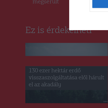
megsérült
Ez is érdekelheti
CSÍKSZÉK
GYERGYÓSZÉK
HÁROMSZÉK
,
,
,
MAROSSZÉK
UDVARHELYSZÉK
,
130 ezer hektár erdő
visszaszolgáltatása elől hárult
el az akadály