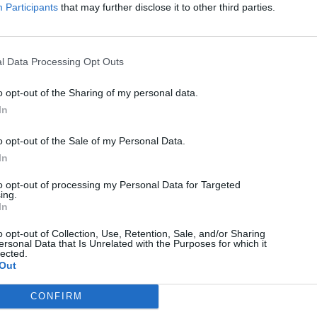
Participants
that may further disclose it to other third parties.
 Megyeháza Galériában: az alkotások egy
 miután Máramaros Néprajzi Múzeumban már
özönségnek is bemutatják azokat.
A festészeti
l Data Processing Opt Outs
e a csíkszeredai Megyeháza Galériában, a tárlat
o opt-out of the Sharing of my personal data.
In
o opt-out of the Sale of my Personal Data.
In
to opt-out of processing my Personal Data for Targeted
ing.
KÖVETKEZŐ BEJEGYZÉS
In
Területvásárlással bővítik a
o opt-out of Collection, Use, Retention, Sale, and/or Sharing
legnagyobb csíkszeredai
ersonal Data that Is Unrelated with the Purposes for which it
lected.
temetőt
Out
CONFIRM