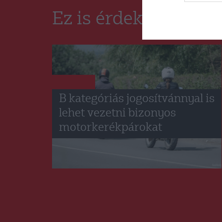
Ez is érdekelheti
CSÍKSZÉK
B kategóriás jogosítvánnyal is
lehet vezetni bizonyos
motorkerékpárokat