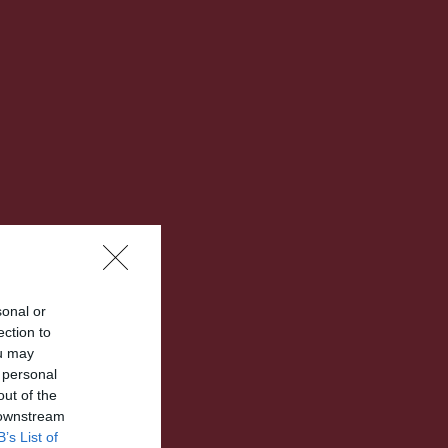
sonal or
ection to
ou may
 personal
out of the
 downstream
B’s List of