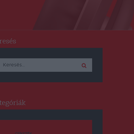
resés
Keresés:
tegóriák
CSÍKSZÉK