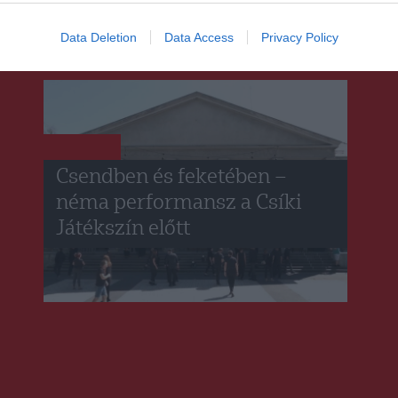
Data Deletion
Data Access
Privacy Policy
CSÍKSZÉK
Csendben és feketében –
néma performansz a Csíki
Játékszín előtt