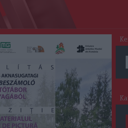
RO
Ke
Ka