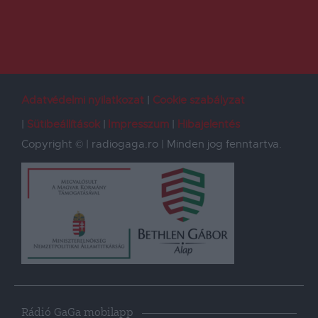
Adatvédelmi nyilatkozat
Cookie szabályzat
Sütibeállítások
Impresszum
Hibajelentés
Copyright © | radiogaga.ro | Minden jog fenntartva.
Rádió GaGa mobilapp