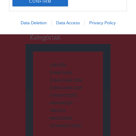
CONFIRM
Keresés:
Data Deletion
Data Access
Privacy Policy
Kategóriák
CSÍKSZÉK
DUMA DUBA
DUMA DUBA 2024
DUMA DUBA 2026
GYERGYÓSZÉK
HÁROMSZÉK
HÍRLISTA
MAROSSZÉK
UDVARHELYSZÉK