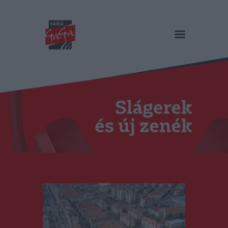
RÁDIÓ GAGA
Slágerek és új zenék
Főoldal
Műsorok
Hírlista
Duma Duba
Podcast és videók
Stáb
Galéria
Kapcsolat
RO