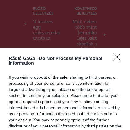
Bejegyzés
ELŐZŐ
KÖVETKEZŐ
BEJEGYZÉS
BEJEGYZÉS
navigáció
Útlezárás
Múlt évben
egy
több mint
csíkszeredai
kétmillió
utcában
lejes kárt
okoztak a
vadállatok
Hargita
Rádió GaGa -
Do Not Process My Personal
megyében
Information
If you wish to opt-out of the sale, sharing to third parties, or
Ez is érdekelheti
processing of your personal or sensitive information for
targeted advertising by us, please use the below opt-out
section to confirm your selection. Please note that after your
opt-out request is processed you may continue seeing
interest-based ads based on personal information utilized by
CSÍKSZÉK
us or personal information disclosed to third parties prior to
A sörkészítés és -fogyasztás
your opt-out. You may separately opt-out of the further
disclosure of your personal information by third parties on the
történelméről szóló kiállítás