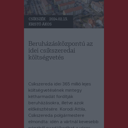
CSÍKSZÉK
2024.02.13.
KRISTÓ ÁKOS
Beruházásközpontú az
idei csíkszeredai
költségvetés
Csíkszereda idei 365 millió lejes
költségvetésének mintegy
kétharmadát fordítják
beruházásokra, illetve azok
előkészítésére.
Korodi Attila,
Csíkszereda polgármestere
elmondta: idén a vártnál kevesebb
pénzből gazdálkodhat a város,