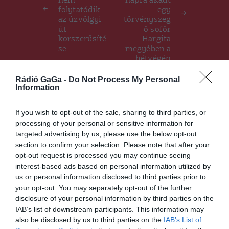
nem
napra akadt
folytatódik
egy
az úzvölgyi
törvényszeg
út
ő sofőr
korszerűsíté
Hargita
se
megyében a
hétvégén
Rádió GaGa -
Do Not Process My Personal
Information
Ez is érdekelheti
If you wish to opt-out of the sale, sharing to third parties, or
processing of your personal or sensitive information for
targeted advertising by us, please use the below opt-out
section to confirm your selection. Please note that after your
CSÍKSZÉK
HÍRLISTA
,
opt-out request is processed you may continue seeing
Rendhagyó fotókiállítás nyílik
interest-based ads based on personal information utilized by
a megyeháza földszinti
us or personal information disclosed to third parties prior to
kiállítóterében
your opt-out. You may separately opt-out of the further
disclosure of your personal information by third parties on the
IAB’s list of downstream participants. This information may
also be disclosed by us to third parties on the
IAB’s List of