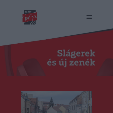
RÁDIÓ GAGA
Slágerek és új zenék
Főoldal
Műsorok
Hírlista
Duma Duba
Podcast és videók
Stáb
Galéria
Kapcsolat
RO