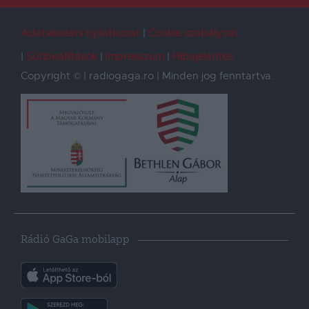
Adatvédelmi nyilatkozat
Cookie szabályzat
Sütibeállítások
Impresszum
Hibajelentés
Copyright © | radiogaga.ro | Minden jog fenntartva.
Rádió GaGa mobilapp