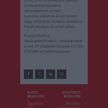
13-án, 8 és 15 óra között javítási
munkálatok lesznek a
vízrendszeren, emiatt
nyomáscsökkenés és átmeneti
vagy időszakos vízhiány várható a
Petőfi utcában és a Vár téren.
A szolgáltató a
hibabejelentéseket, reklamációkat
a nap 24 órájában fogadja a 0758-
770 040-es telefonszámon.
Bejegyzés
ELŐZŐ
KÖVETKEZŐ
BEJEGYZÉS
BEJEGYZÉS
navigáció
Egyelőre
Minden