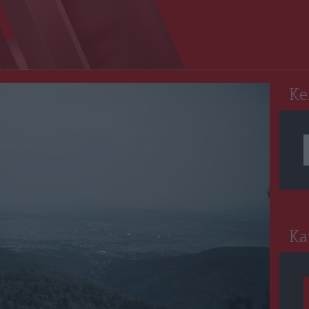
RO
Ke
Ka