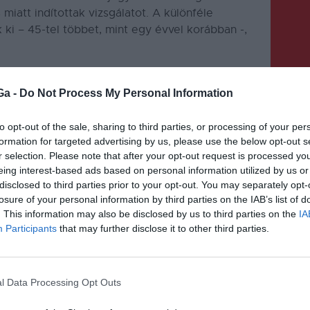
 miatt indítottak vizsgálatot.
A különféle
 ki – 45-tel többet, mint egy évvel korábban -,
Ga -
Do Not Process My Personal Information
to opt-out of the sale, sharing to third parties, or processing of your per
formation for targeted advertising by us, please use the below opt-out s
KÖVETKEZŐ BEJEGYZÉS
r selection. Please note that after your opt-out request is processed y
eing interest-based ads based on personal information utilized by us or
Világháborús gránátokat
disclosed to third parties prior to your opt-out. You may separately opt-
semmisítenek meg Tusnádon
losure of your personal information by third parties on the IAB’s list of
. This information may also be disclosed by us to third parties on the
IA
Participants
that may further disclose it to other third parties.
l Data Processing Opt Outs