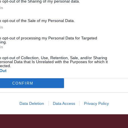
o opt-out of the Sharing of my personal data.
In
o opt-out of the Sale of my Personal Data.
In
HÍRLISTA
UDVARHELYSZÉK
,
to opt-out of processing my Personal Data for Targeted
ing.
Idén született medve bocsot
In
fogtak be
o opt-out of Collection, Use, Retention, Sale, and/or Sharing
ersonal Data that Is Unrelated with the Purposes for which it
Székelyudvarhelyen
lected.
Out
CONFIRM
Data Deletion
Data Access
Privacy Policy