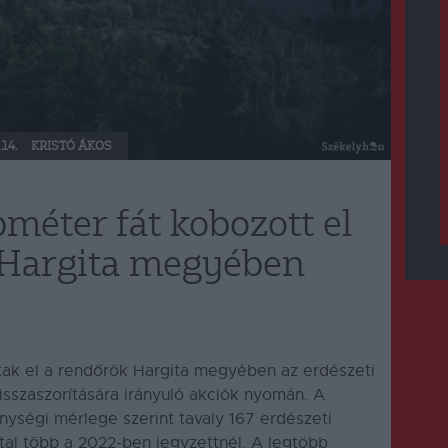
.14.
KRISTÓ ÁKOS
méter fát kobozott el
 Hargita megyében
ak el a rendőrök Hargita megyében az erdészeti
isszaszorítására irányuló akciók nyomán.
A
ységi mérlege szerint tavaly 167 erdészeti
tal több a 2022-ben jegyzettnél. A legtöbb