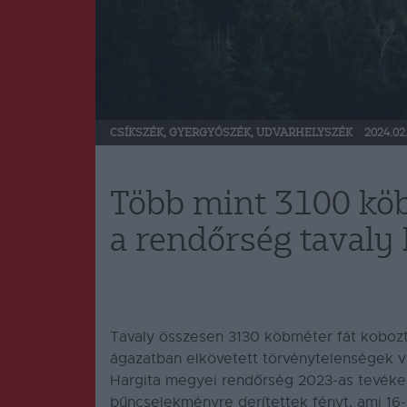
CSÍKSZÉK
,
GYERGYÓSZÉK
,
UDVARHELYSZÉK
2024.02
Több mint 3100 köb
a rendőrség tavaly
Tavaly összesen 3130 köbméter fát kobozt
ágazatban elkövetett törvénytelenségek v
Hargita megyei rendőrség 2023-as tevéken
bűncselekményre derítettek fényt, ami 16-