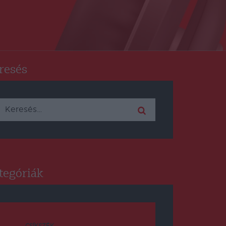
resés
Keresés:
tegóriák
CSÍKSZÉK