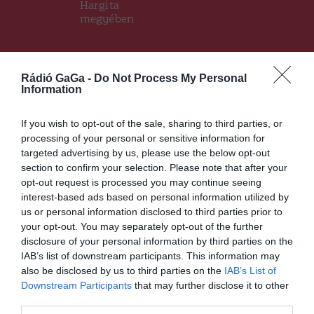
Hargita
megyében
Ez is érdekelheti
Rádió GaGa -
Do Not Process My Personal
Information
If you wish to opt-out of the sale, sharing to third parties, or
processing of your personal or sensitive information for
CSÍKSZÉK
HÍRLISTA
,
targeted advertising by us, please use the below opt-out
Elkezdték kiosztani a digitális
section to confirm your selection. Please note that after your
hulladékszigetek
opt-out request is processed you may continue seeing
nyitókártyáit Csíkszeredában
interest-based ads based on personal information utilized by
us or personal information disclosed to third parties prior to
your opt-out. You may separately opt-out of the further
disclosure of your personal information by third parties on the
IAB’s list of downstream participants. This information may
also be disclosed by us to third parties on the
IAB’s List of
Downstream Participants
that may further disclose it to other
third parties.
CSÍKSZÉK