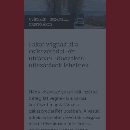
CSÍKSZÉK
2024.03.11.
KRISTÓ ÁKOS
Fákat vágnak ki a
csíkszeredai Rét
utcában, időszakos
útlezárások lehetnek
Négy közveszélyessé vált, száraz,
beteg fát vágnak ki a városi
kertészet munkatársai a
csíkszeredai Rét utcában.
A vasúti
átkelő közelében lévő fák kivágása
miatt időszakosan útlezárásra