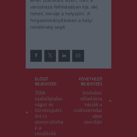
lehet számítani, ezért, mint a
városháza felhívásában írja, aki
teheti, kerülje a helyszínt.
A
forgalomirányításban a helyi
rendőrség segít.
Bejegyzés
ELŐZŐ
KÖVETKEZŐ
BEJEGYZÉS
BEJEGYZÉS
navigáció
Több
Irodalmi
szabálytalan
előadásra
ságot és
várják a
törvénysért
csíkszeredai
ést is
akat
azonosította
szerdán
k a
rendőrök