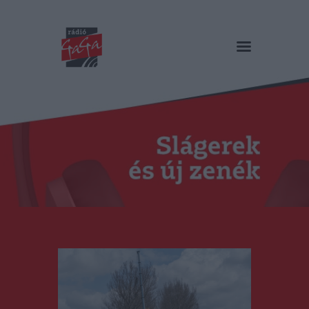
RÁDIÓ GAGA
Slágerek és új zenék
Főoldal
Műsorok
Hírlista
Duma Duba
Podcast és videók
Stáb
Galéria
Kapcsolat
RO