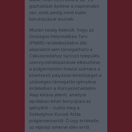
gázhálózat építése is napirenden
van, ezek pedig mind külön
beruházások lesznek.
Miután tavaly kiderült, hogy az
Országos Helyreállítási Terv
(PNRR) rendelkezésére álló
alapokból sem támogatható a
Csíkszeredához tartozó település
szennyvízhálózatának elkészítése,
a polgármesteri hivatal számára a
következő pályázati lehetőséget a
szükséges támogatás igénylése
érdekében a Környezetvédelmi
Alap kiírása jelenti, amelyre
áprilisban lehet benyújtani az
igénylést – tudta meg a
Székelyhon Korodi Attila
polgármestertől. Ő úgy értékelte,
az eljárást ismerve idén erről