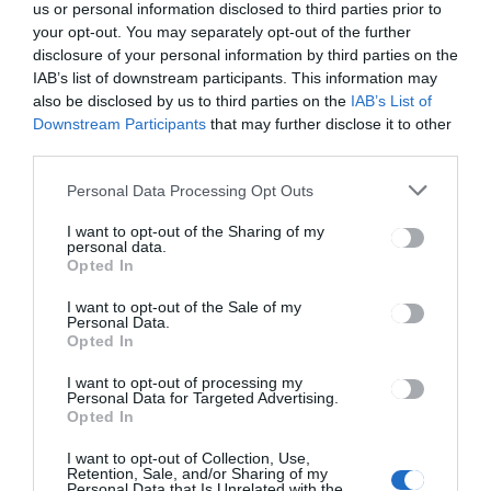
us or personal information disclosed to third parties prior to
your opt-out. You may separately opt-out of the further
disclosure of your personal information by third parties on the
CSÍKSZÉK
IAB’s list of downstream participants. This information may
Töltőállomás és telephely
also be disclosed by us to third parties on the
IAB’s List of
Downstream Participants
that may further disclose it to other
készül a gázüzemű buszoknak
third parties.
Csíkszeredában
Personal Data Processing Opt Outs
I want to opt-out of the Sharing of my
personal data.
Opted In
I want to opt-out of the Sale of my
CSÍKSZÉK
Personal Data.
Opted In
Többen is alkohol hatása alatt
vagy jogosítvány nélkül
I want to opt-out of processing my
vezettek
Personal Data for Targeted Advertising.
Opted In
I want to opt-out of Collection, Use,
Retention, Sale, and/or Sharing of my
Personal Data that Is Unrelated with the