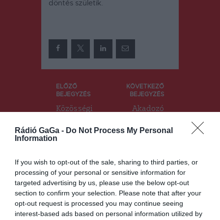
döntés születik.
Bejegyzés
ELŐZŐ
KÖVETKEZŐ
BEJEGYZÉS
BEJEGYZÉS
navigáció
Közösségi
Akadozó
teret
internet
alakítanának
miatt nem
Rádió GaGa -
Do Not Process My Personal
ki a Mikó-
tudják
Information
vár udvarán
fogadni az
online
If you wish to opt-out of the sale, sharing to third parties, or
dossziékat
processing of your personal or sensitive information for
targeted advertising by us, please use the below opt-out
section to confirm your selection. Please note that after your
opt-out request is processed you may continue seeing
Ez is érdekelheti
interest-based ads based on personal information utilized by