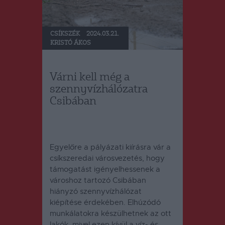
CSÍKSZÉK
2024.03.21.
KRISTÓ ÁKOS
Várni kell még a
szennyvízhálózatra
Csibában
Egyelőre a pályázati kiírásra vár a
csíkszeredai városvezetés, hogy
támogatást igényelhessenek a
városhoz tartozó Csibában
hiányzó szennyvízhálózat
kiépítése érdekében.
Elhúzódó
munkálatokra készülhetnek az ott
lakók, mivel ezen kívül a víz- és