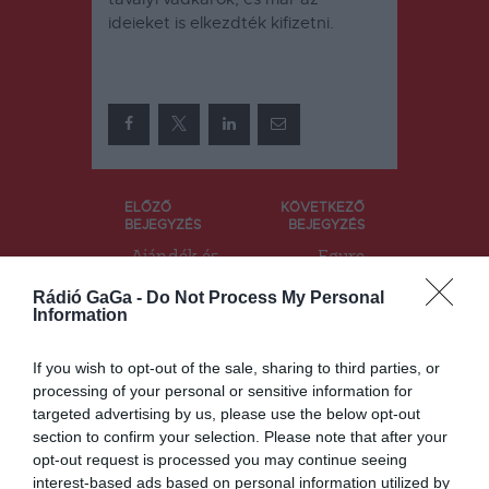
ideieket is elkezdték kifizetni.
Bejegyzés
ELŐZŐ
KÖVETKEZŐ
BEJEGYZÉS
BEJEGYZÉS
navigáció
„Ajándék és
Egyre
gasztronóm
drágább a
Rádió GaGa -
Do Not Process My Personal
iai
bárány és
Information
forradalom
egyre
a
kevesebben
sajtkészítők
tenyésztik
If you wish to opt-out of the sale, sharing to third parties, or
munkája”
processing of your personal or sensitive information for
targeted advertising by us, please use the below opt-out
section to confirm your selection. Please note that after your
opt-out request is processed you may continue seeing
Ez is érdekelheti
interest-based ads based on personal information utilized by