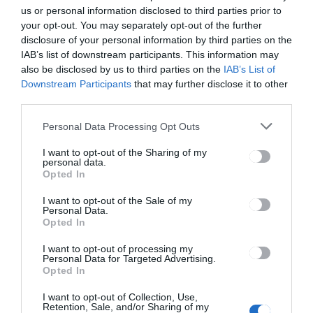
us or personal information disclosed to third parties prior to
your opt-out. You may separately opt-out of the further
disclosure of your personal information by third parties on the
GYERGYÓSZÉK
HÍRLISTA
,
IAB’s list of downstream participants. This information may
also be disclosed by us to third parties on the
IAB’s List of
Nemzetközi ökölvívóversenyt
Downstream Participants
that may further disclose it to other
rendeznek
third parties.
Gyergyószentmiklóson
Personal Data Processing Opt Outs
I want to opt-out of the Sharing of my
personal data.
Opted In
I want to opt-out of the Sale of my
Personal Data.
CSÍKSZÉK
Opted In
Maratoni hagyományőrző
mulatságra készülnek
I want to opt-out of processing my
Personal Data for Targeted Advertising.
Csíkszentdomokoson
Opted In
I want to opt-out of Collection, Use,
Retention, Sale, and/or Sharing of my