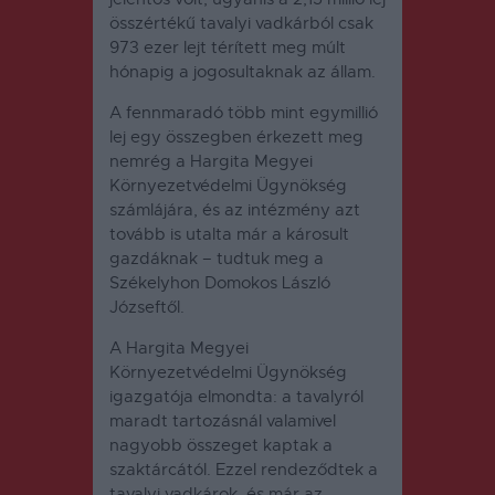
összértékű tavalyi vadkárból csak
973 ezer lejt térített meg múlt
hónapig a jogosultaknak az állam.
A fennmaradó több mint egymillió
lej egy összegben érkezett meg
nemrég a Hargita Megyei
Környezetvédelmi Ügynökség
számlájára, és az intézmény azt
tovább is utalta már a károsult
gazdáknak – tudtuk meg a
Székelyhon Domokos László
Józseftől.
A Hargita Megyei
Környezetvédelmi Ügynökség
igazgatója elmondta: a tavalyról
maradt tartozásnál valamivel
nagyobb összeget kaptak a
szaktárcától. Ezzel rendeződtek a
tavalyi vadkárok, és már az