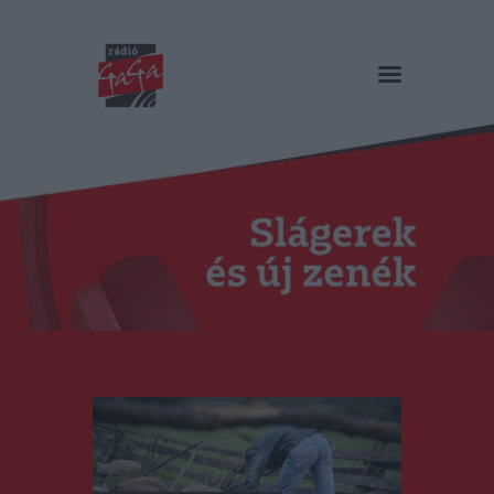
RÁDIÓ GAGA
Slágerek és új zenék
Főoldal
Műsorok
Hírlista
Duma Duba
Podcast és videók
Stáb
Galéria
Kapcsolat
RO