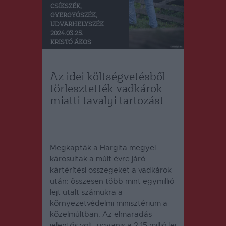
CSÍKSZÉK
,
GYERGYÓSZÉK
,
UDVARHELYSZÉK
2024.03.25.
KRISTÓ ÁKOS
Az idei költségvetésből
törlesztették vadkárok
miatti tavalyi tartozást
Megkapták a Hargita megyei
károsultak a múlt évre járó
kártérítési összegeket a vadkárok
után: összesen több mint egymillió
lejt utalt számukra a
környezetvédelmi minisztérium a
közelmúltban.
Az elmaradás
jelentős volt, ugyanis a 2,15 millió lej