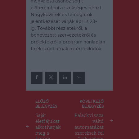
megvalósulásához segít
előteremteni a szükséges pénzt.
Nagykövetek és támogatók
jelentkezését várják április 23-
ig.
További részletekről, a
benevezett szervezetekről és
projektekről a program honlapján
tájékozódhatnak az érdeklődők.
Bejegyzés
ELŐZŐ
KÖVETKEZŐ
BEJEGYZÉS
BEJEGYZÉS
navigáció
Saját
Palackvissza
életfájukat
váltó
alkothatják
automatákat
meg a
szerelnek fel