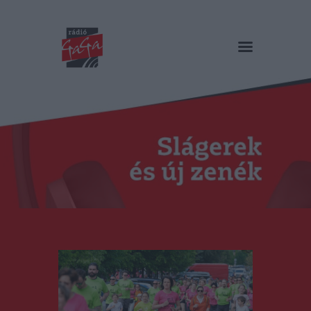
RÁDIÓ GAGA
Slágerek és új zenék
Főoldal
Műsorok
Hírlista
Duma Duba
Podcast és videók
Stáb
Galéria
Kapcsolat
RO