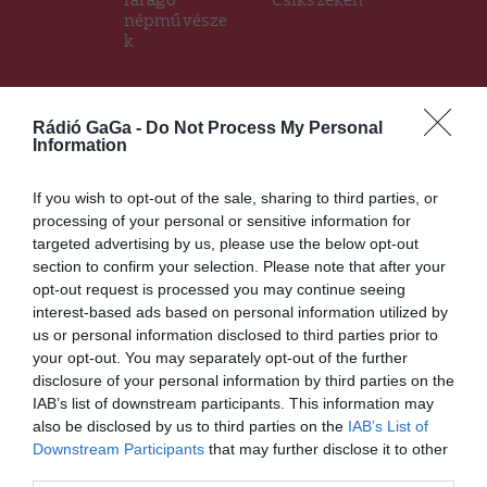
faragó
Csíkszéken
népművésze
k
Rádió GaGa -
Do Not Process My Personal
Ez is érdekelheti
Information
If you wish to opt-out of the sale, sharing to third parties, or
processing of your personal or sensitive information for
CSÍKSZÉK
GYERGYÓSZÉK
HÁROMSZÉK
,
,
,
targeted advertising by us, please use the below opt-out
MAROSSZÉK
UDVARHELYSZÉK
,
section to confirm your selection. Please note that after your
Hamarosan érkezik a
opt-out request is processed you may continue seeing
megemelt összegű oktatási-
interest-based ads based on personal information utilized by
nevelési támogatás
us or personal information disclosed to third parties prior to
your opt-out. You may separately opt-out of the further
disclosure of your personal information by third parties on the
IAB’s list of downstream participants. This information may
also be disclosed by us to third parties on the
IAB’s List of
Downstream Participants
that may further disclose it to other
third parties.