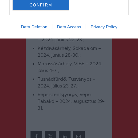
CONFIRM
Itt és ekkor találkozhatsz
velünk:
Data Deletion
Data Access
Privacy Policy
Csíkszereda, NyárON Szereda
– 2024. június 22-23.;
Kézdivásárhely, Sokadalom –
2024. június 28-30.;
Marosvásárhely, VIBE – 2024.
július 4-7.;
Tusnádfürdő, Tusványos –
2024. július 23-27.;
Sepsiszentgyörgy, Sepsi
Tabakó – 2024. augusztus 29-
31.