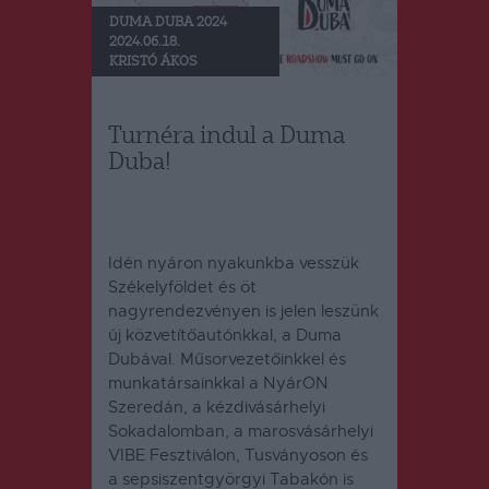
DUMA DUBA 2024
2024.06.18.
KRISTÓ ÁKOS
Turnéra indul a Duma
Duba!
Idén nyáron nyakunkba vesszük
Székelyföldet és öt
nagyrendezvényen is jelen leszünk
új közvetítőautónkkal, a Duma
Dubával. Műsorvezetőinkkel és
munkatársainkkal a NyárON
Szeredán, a kézdivásárhelyi
Sokadalomban, a marosvásárhelyi
VIBE Fesztiválon, Tusványoson és
a sepsiszentgyörgyi Tabakón is