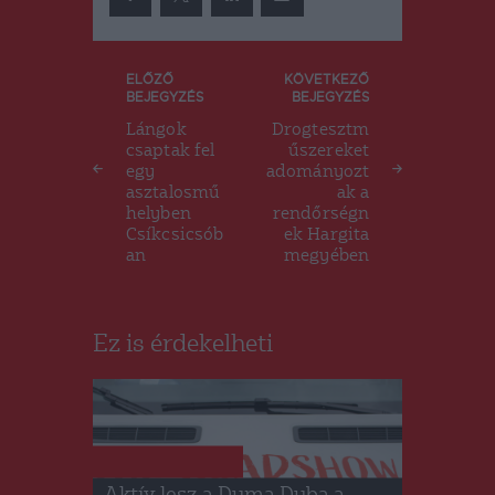
Bejegyzés
ELŐZŐ
KÖVETKEZŐ
BEJEGYZÉS
BEJEGYZÉS
navigáció
Lángok
Drogtesztm
csaptak fel
űszereket
egy
adományozt
asztalosmű
ak a
helyben
rendőrségn
Csíkcsicsób
ek Hargita
an
megyében
Ez is érdekelheti
DUMA DUBA 2024