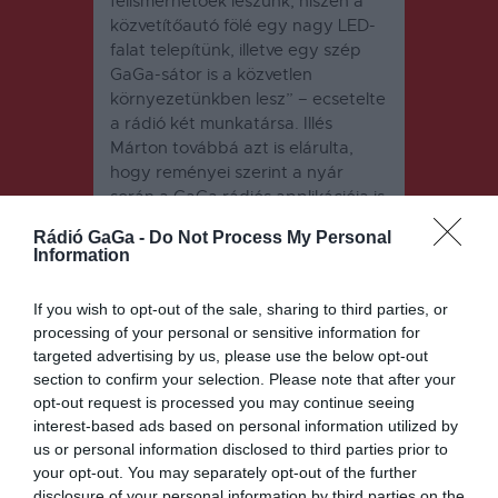
felismerhetőek leszünk, hiszen a
közvetítőautó fölé egy nagy LED-
falat telepítünk, illetve egy szép
GaGa-sátor is a közvetlen
környezetünkben lesz” – ecsetelte
a rádió két munkatársa. Illés
Márton továbbá azt is elárulta,
hogy reményei szerint a nyár
során a GaGa rádiós applikációja is
elérhetővé válik, amely szintén sok
Rádió GaGa -
Do Not Process My Personal
érdekességet és hasznos funkciót
Information
tartogat a rádiózóknak.
If you wish to opt-out of the sale, sharing to third parties, or
Támogatókból sem lesz
processing of your personal or sensitive information for
hiány
targeted advertising by us, please use the below opt-out
section to confirm your selection. Please note that after your
A Duma Duba projekt nem
opt-out request is processed you may continue seeing
valósulhatna meg lelkes
interest-based ads based on personal information utilized by
támogatók nélkül: a fesztiválokon
us or personal information disclosed to third parties prior to
való kitelepülésnek aranyfokozatú
your opt-out. You may separately opt-out of the further
támogatója a marosvásárhelyi
disclosure of your personal information by third parties on the