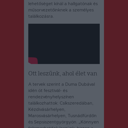
lehetőséget kínál a hallgatónak és
műsorvezetőinknek a személyes
találkozásra.
Ott leszünk, ahol élet van
A tervek szerint a Duma Dubával
idén öt fesztivál- és
rendezvényhelyszínen
találkozhattok: Csíkszeredában,
Kézdivásárhelyen,
Marosvásárhelyen, Tusnádfürdőn
és Sepsiszentgyörgyön. „Könnyen