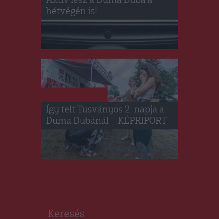
Aktív lesz a Duma Duba a
hétvégén is!
DUMA DUBA 2024
Így telt Tusványos 2. napja a
Duma Dubánál – KÉPRIPORT
Keresés