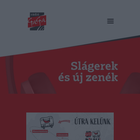
RÁDIÓ GAGA
Slágerek és új zenék
Főoldal
Műsorok
Hírlista
Duma Duba
Podcast és videók
Stáb
Galéria
Kapcsolat
RO