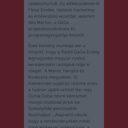
találkozhattok. Az előkészületekről
Fleisz Emőke, rádiónk marketing-
és értékesítési vezetője, valamint
Illés Márton, a GaGa
projektkoordinátora és
programigazgatója beszélt.
Évek kemény munkája van a
mögött, hogy a Rádió GaGa Erdély
legnagyobb magyar nyelvű
kereskedelmi rádiójává nőjje ki
magát. A Maros, Hargita és
Kovászna megyében, 12
frekvencián sugárzó rádiónk ezen
a nyáron újabb szintet lép: egy,
Duma Duba névre keresztelt
mozgó stúdióval járjuk be
Székelyföld jelentősebb
fesztiváljait. „Alapvető célunk,
hogy a rendezvényeken minél
több emberrel találkozzunk, a