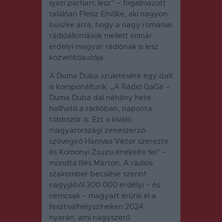
igazi partiarc lesz” – fogalmazott
találóan Fleisz Emőke, aki nagyon
büszke arra, hogy a nagy romániai
rádióállomások mellett immár
erdélyi magyar rádiónak is lesz
közvetítőautója.
A Duma Duba születésére egy dalt
is komponáltunk. „A Rádió GaGa –
Duma Duba dal néhány hete
hallható a rádióban, naponta
többször is. Ezt a kiváló
magyarországi zeneszerző-
szövegíró Hamvas Viktor szerezte,
és Komonyi Zsuzsi énekelte fel” –
mondta Illés Márton. A rádiós
szakember becslése szerint
nagyjából 300 000 erdélyi – és
nemcsak – magyart érünk el a
fesztiválhelyszíneken 2024.
nyarán, ami nagyszerű