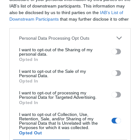
Gedeon Richter, illetve a Székely
IAB’s list of downstream participants. This information may
Csürke. „A kapu nyitva áll
also be disclosed by us to third parties on the
IAB’s List of
ugyanakkor más vállalkozások
Downstream Participants
that may further disclose it to other
számára is. Bárki, aki szívesen részt
third parties.
venne a turnén, az keresse rádiónk
munkatársait, hiszen nagyon
Personal Data Processing Opt Outs
vagány támogatói csomagokat
I want to opt-out of the Sharing of my
állítottunk össze a vállalkozások
personal data.
számára” – mondta Fleisz Emőke,
Opted In
aki szerint a résztvevő cégek csak
profitálhatnak egy-egy ilyen nagy
I want to opt-out of the Sale of my
Personal Data.
volumenű kitelepülésből – amely
Opted In
mellé természetesen vonzó
reklámcsomagot is biztosítunk.
I want to opt-out of processing my
Personal Data for Targeted Advertising.
Opted In
I want to opt-out of Collection, Use,
Retention, Sale, and/or Sharing of my
Personal Data that Is Unrelated with the
Purposes for which it was collected.
Opted Out