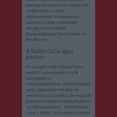
jelenlegi és potenciális hallgatóink
megismerjék a rádió
műsorvezetőit, munkatársait,
valamint a rádió működését” –
vázolta a Duma Duba
létjogosultságát Fleisz Emőke és
Illés Márton.
A Rádió GaGa igazi
partiarc
De mi zajlik majd a Duma Duba
mellett? Lehetőségünk nyílik
beszélgetni a
műsorvezetőinkkel, szelfit készíteni
velük, találkozhattok helyi és
nemzetközi sztárokkal, de helyszíni
játékok és egyéb érdekességek is
várnak benneteket. „Mondhatjuk,
hogy a Rádió GaGa ezen a nyáron