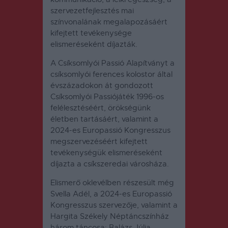
szervezetfejlesztés mai
színvonalának megalapozásáért
kifejtett tevékenysége
elismeréseként díjazták.
A Csíksomlyói Passió Alapítványt a
csíksomlyói ferences kolostor által
évszázadokon át gondozott
Csíksomlyói Passiójáték 1996-os
felélesztéséért, örökségünk
életben tartásáért, valamint a
2024-es Europassió Kongresszus
megszervezéséért kifejtett
tevékenységük elismeréseként
díjazta a csíkszeredai városháza.
Elismerő oklevélben részesült még
Svella Adél, a 2024-es Europassió
Kongresszus szervezője, valamint a
Hargita Székely Néptáncszínház
három táncosa: Balázs Júlia