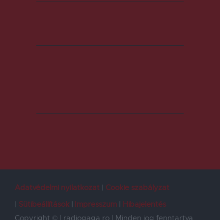
Adatvédelmi nyilatkozat
Cookie szabályzat
Sütibeállítások
Impresszum
Hibajelentés
Copyright © | radiogaga.ro | Minden jog fenntartva.