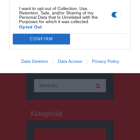
mindig kérdésesek a szociális
I want to opt-out of Collection, Use,
ellátórendszerben
Retention, Sale, and/or Sharing of my
Personal Data that Is Unrelated with the
Purposes for which it was collected.
Opted Out
CONFIRM
Data Deletion
Data Access
Privacy Policy
Keresés
Keresés:
Kategóriák