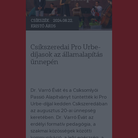
CSÍKSZÉK
2024.08.22.
KRISTÓ ÁKOS
Csíkszeredai Pro Urbe-
díjasok az államalapítás
ünnepén
Dr. Varró Évát és a Csíksomlyói
Passió Alapítványt tüntették ki Pro
Urbe-díjjal kedden Csíkszeredában
az augusztus 20-ai ünnepség
keretében.
Dr. Varró Évát az
erdélyi formatív pedagógia, a
szakmai közösségek közötti
kommunikáció, a lelki egészség, a