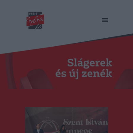
RÁDIÓ GAGA
Slágerek és új zenék
Főoldal
Műsorok
Hírlista
Duma Duba
Podcast és videók
Stáb
Galéria
Kapcsolat
RO