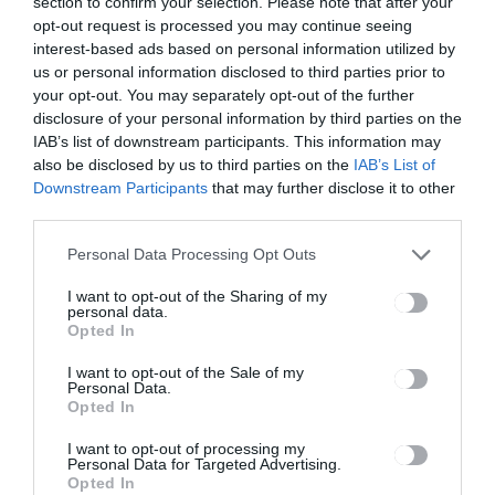
ben
section to confirm your selection. Please note that after your
opt-out request is processed you may continue seeing
interest-based ads based on personal information utilized by
us or personal information disclosed to third parties prior to
Ez is érdekelheti
your opt-out. You may separately opt-out of the further
disclosure of your personal information by third parties on the
IAB’s list of downstream participants. This information may
also be disclosed by us to third parties on the
IAB’s List of
Downstream Participants
that may further disclose it to other
CSÍKSZÉK
third parties.
Leszállóágban a légúti
Personal Data Processing Opt Outs
megbetegedések száma
I want to opt-out of the Sharing of my
personal data.
Opted In
I want to opt-out of the Sale of my
Personal Data.
Opted In
CSÍKSZÉK
GYERGYÓSZÉK
,
,
I want to opt-out of processing my
UDVARHELYSZÉK
Personal Data for Targeted Advertising.
A decemberi fizetések még
Opted In