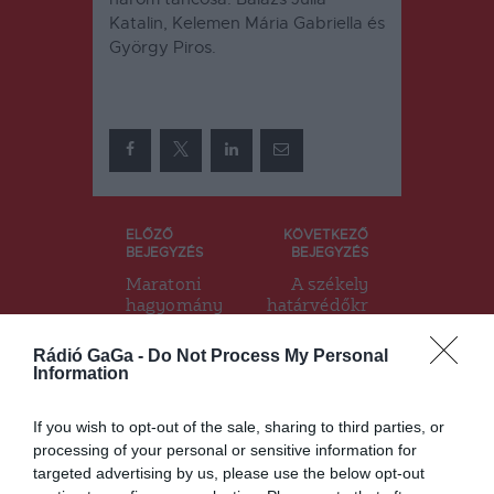
Katalin, Kelemen Mária Gabriella és
György Piros.
Bejegyzés
ELŐZŐ
KÖVETKEZŐ
BEJEGYZÉS
BEJEGYZÉS
navigáció
Maratoni
A székely
hagyomány
határvédőkr
őrző
ől és a
mulatságra
világháború
Rádió GaGa -
Do Not Process My Personal
készülnek
kban
Information
Csíkszentdo
elesettekről
mokoson
emlékeznek
If you wish to opt-out of the sale, sharing to third parties, or
meg az
processing of your personal or sensitive information for
úzvölgyi
targeted advertising by us, please use the below opt-out
haditemető