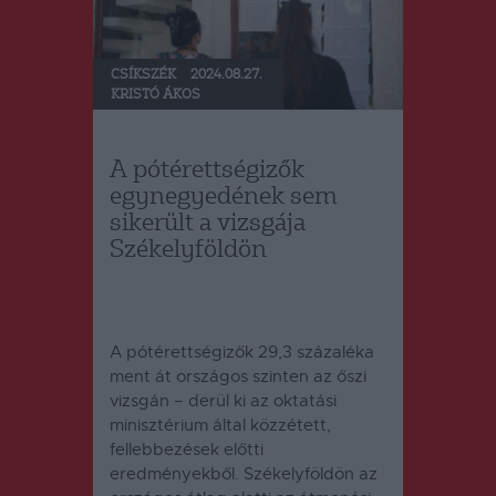
CSÍKSZÉK
2024.08.27.
KRISTÓ ÁKOS
A pótérettségizők
egynegyedének sem
sikerült a vizsgája
Székelyföldön
A pótérettségizők 29,3 százaléka
ment át országos szinten az őszi
vizsgán – derül ki az oktatási
minisztérium által közzétett,
fellebbezések előtti
eredményekből.
Székelyföldön az