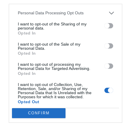
third parties.
CSÍKSZÉK
GYERGYÓSZÉK
,
,
UDVARHELYSZÉK
Personal Data Processing Opt Outs
Még egy évig megvásárolható
I want to opt-out of the Sharing of my
a nyugdíjhoz szükséges
personal data.
munkarégiség
Opted In
I want to opt-out of the Sale of my
Personal Data.
Opted In
I want to opt-out of processing my
Personal Data for Targeted Advertising.
Opted In
Keresés
I want to opt-out of Collection, Use,
Retention, Sale, and/or Sharing of my
Personal Data that Is Unrelated with the
Purposes for which it was collected.
Keresés:
Opted Out
CONFIRM
Kategóriák