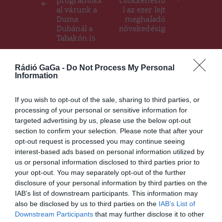
programokk
csökkenéstő
al várunk a
l az ezer lejt
Duma
meghaladó
Dubánál a
növekedésig
Tabakón is
Rádió GaGa -
Do Not Process My Personal
Information
Ez is érdekelheti
If you wish to opt-out of the sale, sharing to third parties, or
processing of your personal or sensitive information for
CSÍKSZÉK
GYERGYÓSZÉK
,
,
targeted advertising by us, please use the below opt-out
UDVARHELYSZÉK
section to confirm your selection. Please note that after your
Fél év alatt kétszázöt
opt-out request is processed you may continue seeing
medveriasztást kapott a
interest-based ads based on personal information utilized by
csendőrség Hargita
us or personal information disclosed to third parties prior to
megyében
your opt-out. You may separately opt-out of the further
disclosure of your personal information by third parties on the
IAB’s list of downstream participants. This information may
also be disclosed by us to third parties on the
IAB’s List of
Downstream Participants
that may further disclose it to other