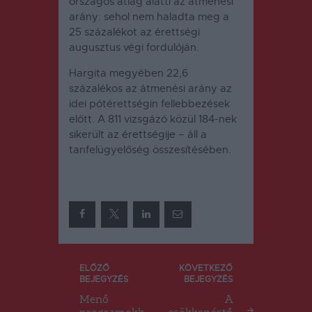
országos átlag alatti az átmenési
arány: sehol nem haladta meg a
25 százalékot az érettségi
augusztus végi fordulóján.
Hargita megyében 22,6
százalékos az átmenési arány az
idei pótérettségin fellebbezések
előtt. A 811 vizsgázó közül 184-nek
sikerült az érettségije – áll a
tanfelügyelőség összesítésében.
Bejegyzés
ELŐZŐ
KÖVETKEZŐ
BEJEGYZÉS
BEJEGYZÉS
navigáció
Menő
A