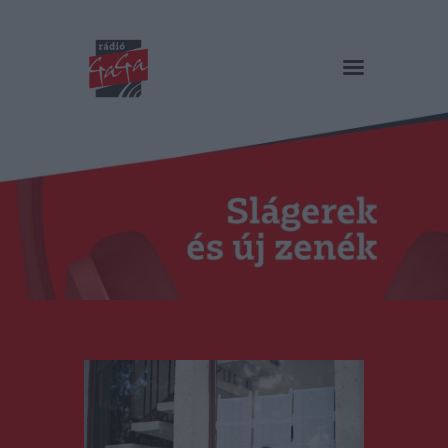
RÁDIÓ GAGA
Slágerek és új zenék
Főoldal
Műsorok
Hírlista
Duma Duba
Podcast és videók
Stáb
Galéria
Kapcsolat
RO