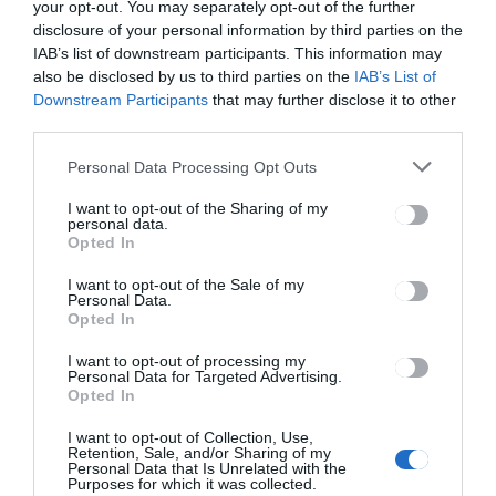
your opt-out. You may separately opt-out of the further
CSÍKSZÉK
GYERGYÓSZÉK
HÍRLISTA
,
,
,
disclosure of your personal information by third parties on the
UDVARHELYSZÉK
IAB’s list of downstream participants. This information may
Munkanélküliek számára
also be disclosed by us to third parties on the
IAB’s List of
indítanak ingyenes
Downstream Participants
that may further disclose it to other
képzéseket
third parties.
Personal Data Processing Opt Outs
I want to opt-out of the Sharing of my
personal data.
Opted In
CSÍKSZÉK
I want to opt-out of the Sale of my
Újabb szakaszát újítják fel a
Personal Data.
Opted In
csíkszeredai Kossuth Lajos
utcának
I want to opt-out of processing my
Personal Data for Targeted Advertising.
Opted In
I want to opt-out of Collection, Use,
Retention, Sale, and/or Sharing of my
Personal Data that Is Unrelated with the
Purposes for which it was collected.