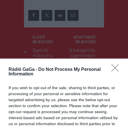
Bejegyzés
ELŐZŐ
KÖVETKEZŐ
BEJEGYZÉS
BEJEGYZÉS
navigáció
Ilyenek
B kategóriás
voltunk a
jogosítvánn
Sepsi
yal is lehet
Tabakón
vezetni
Rádió GaGa -
Do Not Process My Personal
bizonyos
Information
motorkerék
párokat
If you wish to opt-out of the sale, sharing to third parties, or
processing of your personal or sensitive information for
targeted advertising by us, please use the below opt-out
Ez is érdekelheti
section to confirm your selection. Please note that after your
opt-out request is processed you may continue seeing
interest-based ads based on personal information utilized by
us or personal information disclosed to third parties prior to