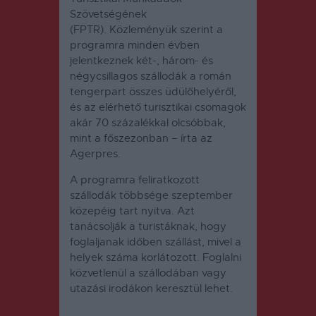
Szövetségének
(FPTR).
Közleményük szerint a
programra minden évben
jelentkeznek két-, három- és
négycsillagos szállodák a román
tengerpart összes üdülőhelyéről,
és az elérhető turisztikai csomagok
akár 70 százalékkal olcsóbbak,
mint a főszezonban – írta az
Agerpres.
A programra feliratkozott
szállodák többsége szeptember
közepéig tart nyitva.
Azt
tanácsolják a turistáknak, hogy
foglaljanak időben szállást, mivel a
helyek száma korlátozott. Foglalni
közvetlenül a szállodában vagy
utazási irodákon keresztül lehet.