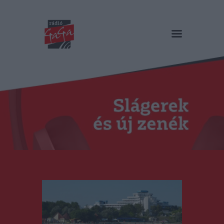
RÁDIÓ GAGA
Slágerek és új zenék
Főoldal
Műsorok
Hírlista
Duma Duba
Podcast és videók
Stáb
Galéria
Kapcsolat
RO