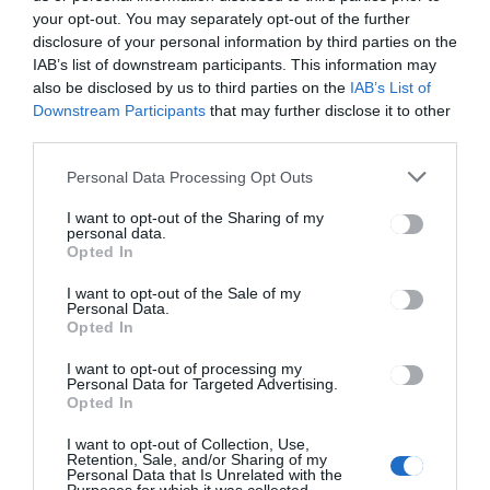
your opt-out. You may separately opt-out of the further
disclosure of your personal information by third parties on the
CSÍKSZÉK
IAB’s list of downstream participants. This information may
Vezetéstechnikai képzés
also be disclosed by us to third parties on the
IAB’s List of
motorkerékpárosoknak
Downstream Participants
that may further disclose it to other
Csíkszeredában
third parties.
Personal Data Processing Opt Outs
I want to opt-out of the Sharing of my
personal data.
Opted In
I want to opt-out of the Sale of my
CSÍKSZÉK
Personal Data.
Opted In
Egyelőre nem lesz
krízisközpont Csíkszeredában
I want to opt-out of processing my
Personal Data for Targeted Advertising.
Opted In
I want to opt-out of Collection, Use,
Retention, Sale, and/or Sharing of my
Personal Data that Is Unrelated with the