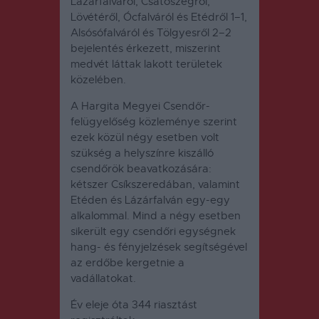
Lázárfalváról, Csatószegről,
Lövétéről, Ócfalváról és Etédről 1–1,
Alsósófalváról és Tölgyesről 2–2
bejelentés érkezett, miszerint
medvét láttak lakott területek
közelében.
A Hargita Megyei Csendőr-
felügyelőség közleménye szerint
ezek közül négy esetben volt
szükség a helyszínre kiszálló
csendőrök beavatkozására:
kétszer Csíkszeredában, valamint
Etéden és Lázárfalván egy-egy
alkalommal.
Mind a négy esetben
sikerült egy csendőri egységnek
hang- és fényjelzések segítségével
az erdőbe kergetnie a
vadállatokat.
Év eleje óta 344 riasztást