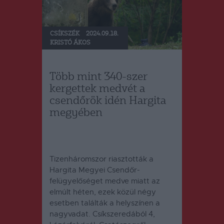
CSÍKSZÉK
2024.09.18.
KRISTÓ ÁKOS
Több mint 340-szer
kergettek medvét a
csendőrök idén Hargita
megyében
Tizenháromszor riasztották a
Hargita Megyei Csendőr-
felügyelőséget medve miatt az
elmúlt héten, ezek közül négy
esetben találták a helyszínen a
nagyvadat.
Csíkszeredából 4,