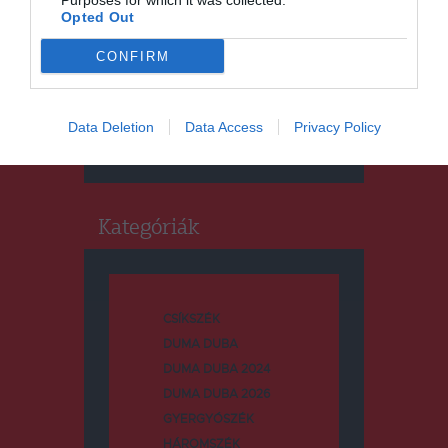
Purposes for which it was collected.
Opted Out
CONFIRM
Keresés
Keresés:
Data Deletion
Data Access
Privacy Policy
Kategóriák
CSÍKSZÉK
DUMA DUBA
DUMA DUBA 2024
DUMA DUBA 2026
GYERGYÓSZÉK
HÁROMSZÉK