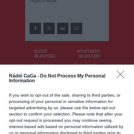
regisztráltak.
Bejegyzés
ELŐZŐ
KÖVETKEZŐ
BEJEGYZÉS
BEJEGYZÉS
navigáció
Másképp
Készülnek a
lehet
fűtésidényr
Rádió GaGa -
Do Not Process My Personal
megközelíte
e
Information
ni a
Csíkszeredá
csíkszeredai
ban
kórházat
If you wish to opt-out of the sale, sharing to third parties, or
processing of your personal or sensitive information for
targeted advertising by us, please use the below opt-out
section to confirm your selection. Please note that after your
Ez is érdekelheti
opt-out request is processed you may continue seeing
interest-based ads based on personal information utilized by
us or personal information disclosed to third parties prior to