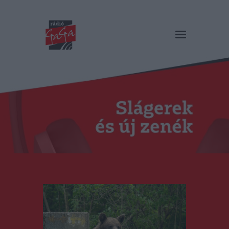
RÁDIÓ GAGA
Slágerek és új zenék
Főoldal
Műsorok
Hírlista
Duma Duba
Podcast és videók
Stáb
Galéria
Kapcsolat
RO