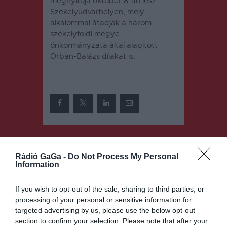
megnyitója október 8-án lesz
Székelyudvarhelyen, mely
alkalommal átadják a három
székelyföldi megye
önkormányzata által alapított
Orbán-Balázs díjakat is.
Bejegyzés
ELŐZŐ
KÖVETKEZŐ
BEJEGYZÉS
BEJEGYZÉS
Rádió GaGa -
Do Not Process My Personal
navigáció
Information
Székelyföld-
Áramszünet
szerte
több
megemlékez
csíkszéki
If you wish to opt-out of the sale, sharing to third parties, or
nek az aradi
településen
processing of your personal or sensitive information for
tizenhárma
targeted advertising by us, please use the below opt-out
król
section to confirm your selection. Please note that after your