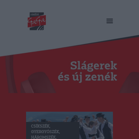
RÁDIÓ GAGA
Slágerek és új zenék
Főoldal
Műsorok
Hírlista
Duma Duba
Podcast és videók
Stáb
Galéria
Kapcsolat
RO
CSÍKSZÉK
,
GYERGYÓSZÉK
,
HÁROMSZÉK
,