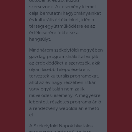
október 9. és 20. között
szerveznek.
Az esemény kiemelt
célja bemutatni hagyományainkat
és kulturális értékeinket, idén a
térségi együttműködésre és az
értékcserére fektetve a
hangsúlyt.
Mindhárom székelyföldi megyében
gazdag programkínálattal várják
az érdeklődőket a szervezők, akik
olyan kisebb településekre is
terveztek kulturális programokat,
ahol az év nagy részében ritkán
vagy egyáltalán nem zajlik
művelődési esemény.
A megyékre
lebontott részletes programajánló
a rendezvény weboldalán érhető
el
A Székelyföld Napok hivatalos