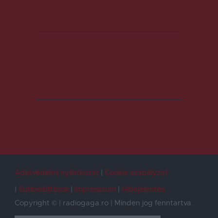
Adatvédelmi nyilatkozat
Cookie szabályzat
Sütibeállítások
Impresszum
Hibajelentés
Copyright © | radiogaga.ro | Minden jog fenntartva.