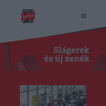
RÁDIÓ GAGA
Slágerek és új zenék
Főoldal
Műsorok
Hírlista
Duma Duba
Podcast és videók
Stáb
Galéria
Kapcsolat
RO