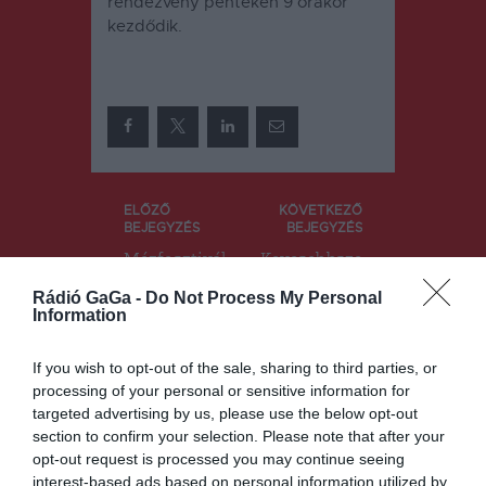
rendezvény pénteken 9 órakor
kezdődik.
Bejegyzés
ELŐZŐ
KÖVETKEZŐ
BEJEGYZÉS
BEJEGYZÉS
navigáció
Mézfesztivál
Kevesebbsze
és
r kell már
Rádió GaGa -
Do Not Process My Personal
mézverseny
medvéket
Information
„édesíti”
kergessenek
Csíkszeredá
a csendőrök
t a hétvégén
Hargita
If you wish to opt-out of the sale, sharing to third parties, or
megyében
processing of your personal or sensitive information for
targeted advertising by us, please use the below opt-out
section to confirm your selection. Please note that after your
opt-out request is processed you may continue seeing
Ez is érdekelheti
interest-based ads based on personal information utilized by