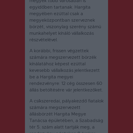
megyék több városában is
egyidőben tartanak. Hargita
megyében ezúttal csak a
megyeközpontban szerveznek
börzét, viszonylag szerény számú
munkahelyet kínáló vállalkozás
részvételével.
A korábbi, frissen végzettek
számára megszervezett börzék
kínálatához képest ezúttal
kevesebb vállalkozás jelentkezett
be a Hargita megyei
rendezvényre: 12 cég összesen 60
állás betöltésére vár jelentkezőket.
A csíkszeredai, pályakezdő fiatalok
számára megszervezett
állásbörzét Hargita Megye
Tanácsa épületében, a Szabadság
tér 5. szám alatt tartják meg, a