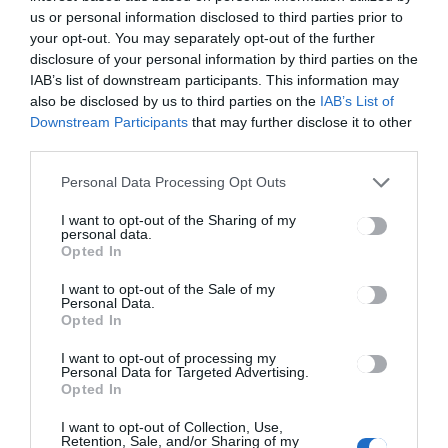
us or personal information disclosed to third parties prior to
your opt-out. You may separately opt-out of the further
HÍRLISTA
disclosure of your personal information by third parties on the
IAB’s list of downstream participants. This information may
Sepsiszentgyörgyön a
also be disclosed by us to third parties on the
IAB’s List of
legmagasabb, de
Downstream Participants
that may further disclose it to other
összességében mindenhol
third parties.
alacsony az átoltottság a
megyében
Personal Data Processing Opt Outs
I want to opt-out of the Sharing of my
personal data.
Opted In
I want to opt-out of the Sale of my
Personal Data.
HÍRLISTA
Opted In
Hatvanöt háromszéki
osztályban tértek át csoportok
I want to opt-out of processing my
Personal Data for Targeted Advertising.
távoktatásra
Opted In
I want to opt-out of Collection, Use,
Retention, Sale, and/or Sharing of my