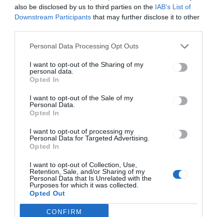
also be disclosed by us to third parties on the
IAB’s List of
Downstream Participants
that may further disclose it to other
third parties.
Personal Data Processing Opt Outs
CSÍKSZÉK
HÍRLISTA
,
I want to opt-out of the Sharing of my
personal data.
Nagyrészt akkor kötünk
Opted In
lakásbiztosítást, ha erre
I want to opt-out of the Sale of my
kötelez a bank
Personal Data.
Opted In
I want to opt-out of processing my
Personal Data for Targeted Advertising.
Opted In
I want to opt-out of Collection, Use,
Retention, Sale, and/or Sharing of my
Personal Data that Is Unrelated with the
Purposes for which it was collected.
Keresés
Opted Out
CONFIRM
Keresés: