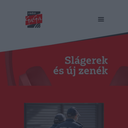
RÁDIÓ GAGA
Slágerek és új zenék
Főoldal
Műsorok
Hírlista
Duma Duba
Podcast és videók
Stáb
Galéria
Kapcsolat
RO