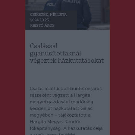
CSÍKSZÉK
,
HÍRLISTA
2024.10.23.
KRISTÓ ÁKOS
Csalással
gyanúsítottaknál
végeztek házkutatásokat
Csalás miatt indult büntetőeljárás
részeként végzett a Hargita
megyei gazdasági rendőrség
kedden öt házkutatást Galac
megyében – tájékoztatott a
Hargita Megyei Rendőr-
főkapitányság.
A házkutatás célja
az volt, hogy további