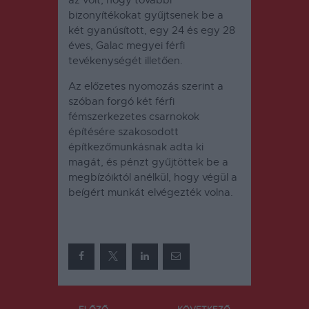
bizonyítékokat gyűjtsenek be a
két gyanúsított, egy 24 és egy 28
éves, Galac megyei férfi
tevékenységét illetően.
Az előzetes nyomozás szerint a
szóban forgó két férfi
fémszerkezetes csarnokok
építésére szakosodott
építkezőmunkásnak adta ki
magát, és pénzt gyűjtöttek be a
megbízóiktól anélkül, hogy végül a
beígért munkát elvégezték volna.