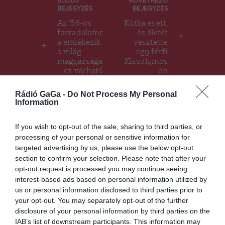
Bejegyzés
ELŐZŐ
KÖVETKEZŐ
BEJEGYZÉS
BEJEGYZÉS
navigáció
Az ’56-os
Kútba esett,
forradalomr
és életét
a emlékezik
vesztette
a világ
egy férfi
magyarsága
Kissolymos
– ez várható
on
Csíkszeredá
ban
Rádió GaGa -
Do Not Process My Personal
Information
If you wish to opt-out of the sale, sharing to third parties, or
Ez is érdekelheti
processing of your personal or sensitive information for
targeted advertising by us, please use the below opt-out
section to confirm your selection. Please note that after your
opt-out request is processed you may continue seeing
CSÍKSZÉK
interest-based ads based on personal information utilized by
us or personal information disclosed to third parties prior to
Akadozó internet miatt nem
your opt-out. You may separately opt-out of the further
tudják fogadni az online
disclosure of your personal information by third parties on the
dossziékat
IAB’s list of downstream participants. This information may