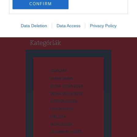
CONFIRM
Keresés:
Data Deletion
Data Access
Privacy Policy
Kategóriák
CSÍKSZÉK
DUMA DUBA
DUMA DUBA 2024
DUMA DUBA 2026
GYERGYÓSZÉK
HÁROMSZÉK
HÍRLISTA
MAROSSZÉK
UDVARHELYSZÉK