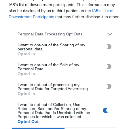
Gyergyó, az első nemzetközi
IAB’s list of downstream participants. This information may
viadal
also be disclosed by us to third parties on the
IAB’s List of
Downstream Participants
that may further disclose it to other
third parties.
Personal Data Processing Opt Outs
I want to opt-out of the Sharing of my
GYERGYÓSZÉK
HÍRLISTA
,
personal data.
Opted In
A Városi Sportklub
ügykezelésébe kerül a
I want to opt-out of the Sale of my
Personal Data.
gyergyószentmiklósi Basilides
Opted In
Tibor Sportcsarnok
I want to opt-out of processing my
Personal Data for Targeted Advertising.
Opted In
I want to opt-out of Collection, Use,
Retention, Sale, and/or Sharing of my
Personal Data that Is Unrelated with the
Purposes for which it was collected.
Opted Out
Keresés