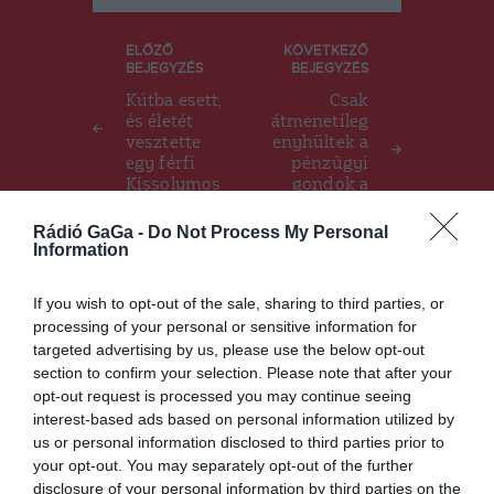
Bejegyzés
ELŐZŐ
KÖVETKEZŐ
BEJEGYZÉS
BEJEGYZÉS
navigáció
Kútba esett,
Csak
és életét
átmenetileg
vesztette
enyhültek a
egy férfi
pénzügyi
Kissolymos
gondok a
on
szociális
ellátórendsz
Rádió GaGa -
Do Not Process My Personal
erben
Information
If you wish to opt-out of the sale, sharing to third parties, or
processing of your personal or sensitive information for
Ez is érdekelheti
targeted advertising by us, please use the below opt-out
section to confirm your selection. Please note that after your
opt-out request is processed you may continue seeing
interest-based ads based on personal information utilized by
GYERGYÓSZÉK
HÍRLISTA
us or personal information disclosed to third parties prior to
,
your opt-out. You may separately opt-out of the further
Ma kezdődik az Open
disclosure of your personal information by third parties on the