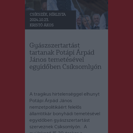
CSÍKSZÉK
,
HÍRLISTA
2024.10.23.
KRISTÓ ÁKOS
Gyászszertartást
tartanak Potápi Árpád
János temetésével
egyidőben Csíksomlyón
A tragikus hirtelenséggel elhunyt
Potápi Árpád János
nemzetpolitikáért felelős
államtitkár bonyhádi temetésével
egyidőben gyászszertartást
szerveznek Csíksomlyón.
A