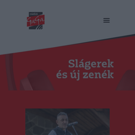
RÁDIÓ GAGA
Slágerek és új zenék
Főoldal
Műsorok
Hírlista
Duma Duba
Podcast és videók
Stáb
Galéria
Kapcsolat
RO