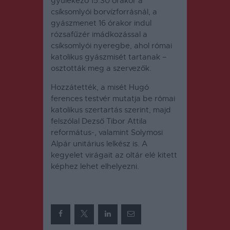
gyülekező 15.30 órakor a
csíksomlyói borvízforrásnál, a
gyászmenet 16 órakor indul
rózsafűzér imádkozással a
csíksomlyói nyeregbe, ahol római
katolikus gyászmisét tartanak –
osztották meg a szervezők.
Hozzátették, a misét Hugó
ferences testvér mutatja be római
katolikus szertartás szerint, majd
felszólal Dezső Tibor Attila
református-, valamint Solymosi
Alpár unitárius lelkész is. A
kegyelet virágait az oltár elé kitett
képhez lehet elhelyezni.