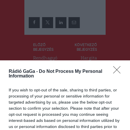
Bejegyzés
ELŐZŐ
KÖVETKEZŐ
BEJEGYZÉS
BEJEGYZÉS
navigáció
Rendhagyó
Hargita
fotókiállítás
megyében
nyílik a
tartják
Rádió GaGa -
Do Not Process My Personal
megyeháza
nyilván a
Information
földszinti
legkevesebb
kiállítóteréb
fizetésképte
If you wish to opt-out of the sale, sharing to third parties, or
en
len céget
processing of your personal or sensitive information for
targeted advertising by us, please use the below opt-out
section to confirm your selection. Please note that after your
Ez is érdekelheti
opt-out request is processed you may continue seeing
interest-based ads based on personal information utilized by
us or personal information disclosed to third parties prior to