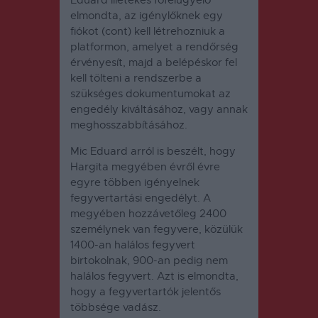
elmondta, az igénylőknek egy
fiókot (cont) kell létrehozniuk a
platformon, amelyet a rendőrség
érvényesít, majd a belépéskor fel
kell tölteni a rendszerbe a
szükséges dokumentumokat az
engedély kiváltásához, vagy annak
meghosszabbításához.
Mic Eduard arról is beszélt, hogy
Hargita megyében évről évre
egyre többen igényelnek
fegyvertartási engedélyt. A
megyében hozzávetőleg 2400
személynek van fegyvere, közülük
1400-an halálos fegyvert
birtokolnak, 900-an pedig nem
halálos fegyvert.
Azt is elmondta,
hogy a fegyvertartók jelentős
többsége vadász.