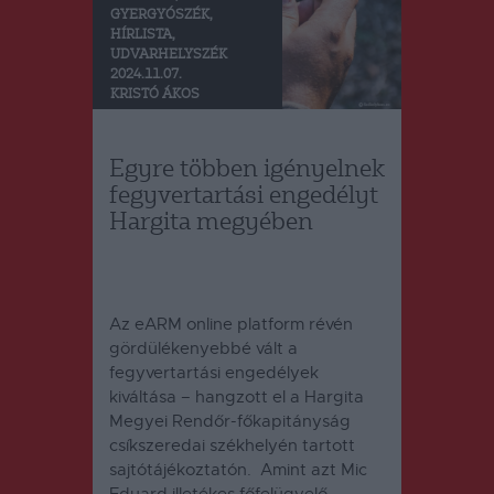
GYERGYÓSZÉK
,
HÍRLISTA
,
UDVARHELYSZÉK
2024.11.07.
KRISTÓ ÁKOS
Egyre többen igényelnek
fegyvertartási engedélyt
Hargita megyében
Az eARM online platform révén
gördülékenyebbé vált a
fegyvertartási engedélyek
kiváltása – hangzott el a Hargita
Megyei Rendőr-főkapitányság
csíkszeredai székhelyén tartott
sajtótájékoztatón.
Amint azt Mic
Eduard illetékes főfelügyelő