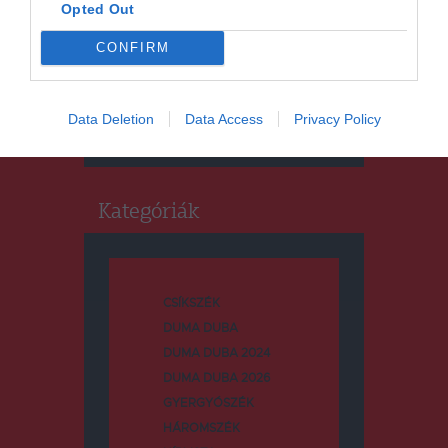
Opted Out
CONFIRM
Keresés
Keresés:
Data Deletion
Data Access
Privacy Policy
Kategóriák
CSÍKSZÉK
DUMA DUBA
DUMA DUBA 2024
DUMA DUBA 2026
GYERGYÓSZÉK
HÁROMSZÉK