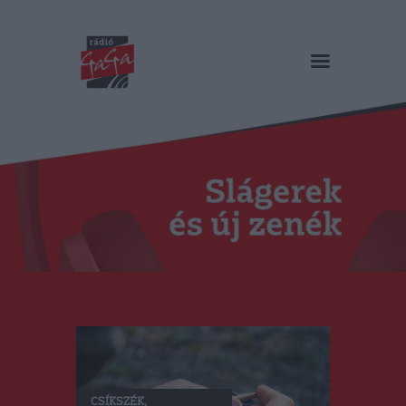
RÁDIÓ GAGA
Slágerek és új zenék
Főoldal
Műsorok
Hírlista
Duma Duba
Podcast és videók
Stáb
Galéria
Kapcsolat
RO
CSÍKSZÉK
,