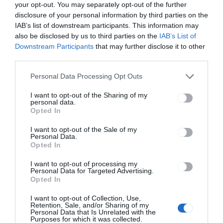
your opt-out. You may separately opt-out of the further
HÍRLISTA
disclosure of your personal information by third parties on the
Nem kötelezik arra a
IAB’s list of downstream participants. This information may
beoltatlan egészségügyi
also be disclosed by us to third parties on the
IAB’s List of
Downstream Participants
that may further disclose it to other
személyzetet, hogy saját
third parties.
költségükön teszteltessék
magukat
Personal Data Processing Opt Outs
I want to opt-out of the Sharing of my
personal data.
Opted In
HÍRLISTA
I want to opt-out of the Sale of my
Personal Data.
Megyénket is érintő sárga
Opted In
riasztást adott ki az Országos
I want to opt-out of processing my
Meteorológiai Szolgálat
Personal Data for Targeted Advertising.
Opted In
I want to opt-out of Collection, Use,
Retention, Sale, and/or Sharing of my
Personal Data that Is Unrelated with the
Purposes for which it was collected.