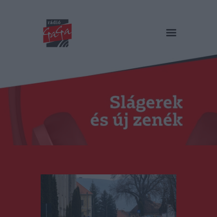
RÁDIÓ GAGA
Slágerek és új zenék
Főoldal
Műsorok
Hírlista
Duma Duba
Podcast és videók
Stáb
Galéria
Kapcsolat
RO