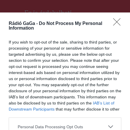
Ez is érdekelheti
Rádió GaGa -
Do Not Process My Personal
Information
If you wish to opt-out of the sale, sharing to third parties, or
HÍRLISTA
processing of your personal or sensitive information for
Elkezdődött a Délutáni
targeted advertising by us, please use the below opt-out
Oktatási Program
section to confirm your selection. Please note that after your
opt-out request is processed you may continue seeing
interest-based ads based on personal information utilized by
us or personal information disclosed to third parties prior to
your opt-out. You may separately opt-out of the further
disclosure of your personal information by third parties on the
IAB’s list of downstream participants. This information may
also be disclosed by us to third parties on the
IAB’s List of
CSÍKSZÉK
GYERGYÓSZÉK
HÍRLISTA
,
,
,
UDVARHELYSZÉK
Downstream Participants
that may further disclose it to other
third parties.
Munkanélküliek számára
indítanak ingyenes
Personal Data Processing Opt Outs
képzéseket