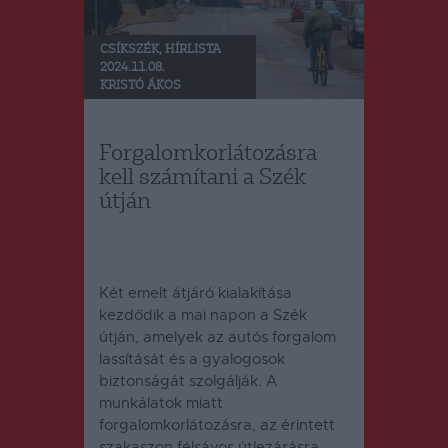
CSÍKSZÉK
,
HÍRLISTA
2024.11.08.
KRISTÓ ÁKOS
Forgalomkorlátozásra
kell számítani a Szék
útján
Két emelt átjáró kialakítása
kezdődik a mai napon a Szék
útján, amelyek az autós forgalom
lassítását és a gyalogosok
biztonságát szolgálják.
A
munkálatok miatt
forgalomkorlátozásra, az érintett
szakaszon félsávos útlezárásra