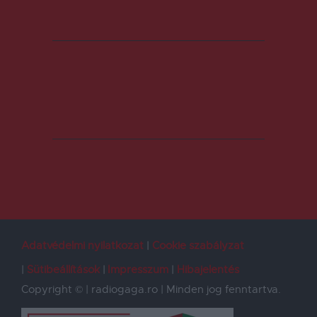
Adatvédelmi nyilatkozat
Cookie szabályzat
Sütibeállítások
Impresszum
Hibajelentés
Copyright © | radiogaga.ro | Minden jog fenntartva.