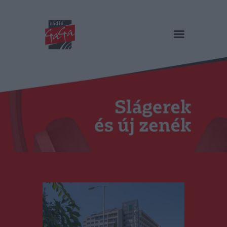
RÁDIÓ GAGA
Slágerek és új zenék
Főoldal
Műsorok
Hírlista
Duma Duba
Podcast és videók
Stáb
Galéria
Kapcsolat
RO