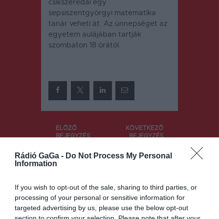
csíkszeredai egy
sepsiszentgyörgyi matematika
tanár veheti át. Az ünnepséget az
egyetem aulájában tartják
szombaton 18 órától.
Bejegyzés
ELŐZŐ
KÖVETKEZŐ
BEJEGYZÉS
BEJEGYZÉS
navigáció
A
Jelenleg
Rádió GaGa -
Do Not Process My Personal
biztosítással
nincs
Information
nem
havazás
rendelkezők
miatt lezárt
If you wish to opt-out of the sale, sharing to third parties, or
et sem
út Hargita
hagyja
megyében
processing of your personal or sensitive information for
magukra a
targeted advertising by us, please use the below opt-out
rákmegelőzé
section to confirm your selection. Please note that after your