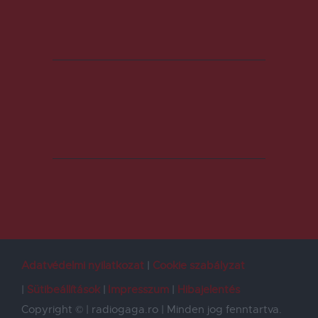
Adatvédelmi nyilatkozat
Cookie szabályzat
Sütibeállítások
Impresszum
Hibajelentés
Copyright © | radiogaga.ro | Minden jog fenntartva.