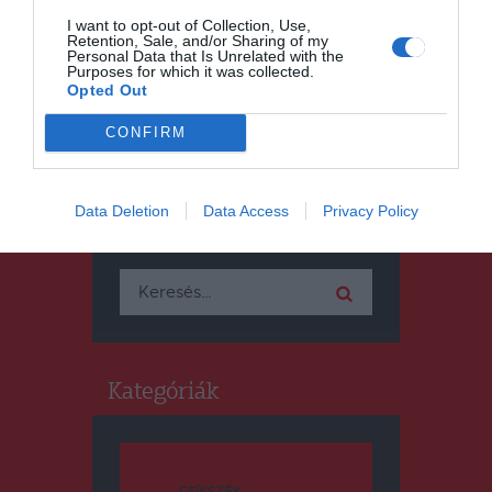
bemutatandó István, a király
I want to opt-out of Collection, Use,
Székelyföldi Nagyprodukció
Retention, Sale, and/or Sharing of my
Personal Data that Is Unrelated with the
esetében
Purposes for which it was collected.
Opted Out
CONFIRM
Data Deletion
Data Access
Privacy Policy
Keresés
Keresés:
Kategóriák