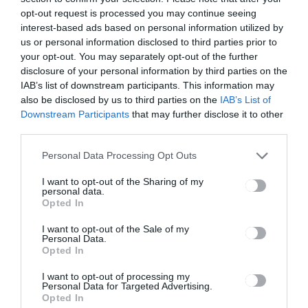
si program
opt-out request is processed you may continue seeing
interest-based ads based on personal information utilized by
us or personal information disclosed to third parties prior to
your opt-out. You may separately opt-out of the further
Ez is érdekelheti
disclosure of your personal information by third parties on the
IAB’s list of downstream participants. This information may
also be disclosed by us to third parties on the
IAB’s List of
Downstream Participants
that may further disclose it to other
third parties.
HÍRLISTA
Personal Data Processing Opt Outs
Három haláleset történt
I want to opt-out of the Sharing of my
personal data.
Opted In
I want to opt-out of the Sale of my
Personal Data.
HÍRLISTA
Opted In
Nem kell oltási igazolás, sem
I want to opt-out of processing my
gyorsteszt, de a maszkviselés
Personal Data for Targeted Advertising.
Opted In
kötelező lesz a hamarosan