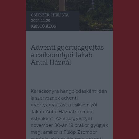
CSÍKSZÉK
,
HÍRLISTA
2024.11.29.
KRISTÓ ÁKOS
Adventi gyertyagyújtás
a csíksomlyói Jakab
Antal Háznál
Karácsonyra hangolódásként idén
is szerveznek adventi
gyertyagyújtást a csíksomlyói
Jakab Antal Háznál szombat
esténként.
Az első gyertyát
november 30-án 19 órakor gyújtják
meg, amikor is Fülöp Zsombor
segédlelkész osztja meg adventi