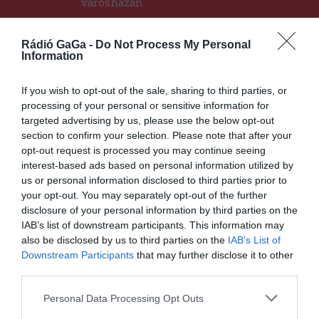
városházán
Rádió GaGa -
Do Not Process My Personal
Information
Ez is érdekelheti
If you wish to opt-out of the sale, sharing to third parties, or
processing of your personal or sensitive information for
targeted advertising by us, please use the below opt-out
section to confirm your selection. Please note that after your
HÍRLISTA
opt-out request is processed you may continue seeing
Az ismert forgatókönyvek
interest-based ads based on personal information utilized by
szerint nyitnak az iskolák
us or personal information disclosed to third parties prior to
your opt-out. You may separately opt-out of the further
disclosure of your personal information by third parties on the
IAB’s list of downstream participants. This information may
also be disclosed by us to third parties on the
IAB’s List of
HÁROMSZÉK
HÍRLISTA
,
Downstream Participants
that may further disclose it to other
third parties.
Kibővíti a román-magyar
nyelvtanulási programot
Personal Data Processing Opt Outs
Sepsiszentgyörgy