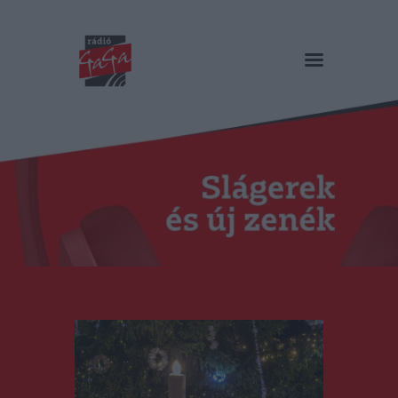
RÁDIÓ GAGA
Slágerek és új zenék
Főoldal
Műsorok
Hírlista
Duma Duba
Podcast és videók
Stáb
Galéria
Kapcsolat
RO