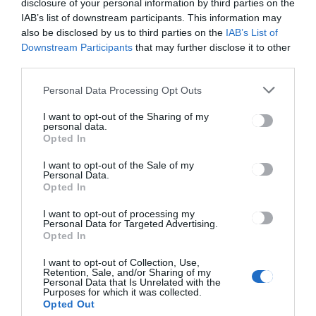
disclosure of your personal information by third parties on the
Sok állástalan már nem kap
IAB’s list of downstream participants. This information may
segélyt
also be disclosed by us to third parties on the
IAB’s List of
Downstream Participants
that may further disclose it to other
third parties.
Personal Data Processing Opt Outs
HÍRLISTA
I want to opt-out of the Sharing of my
Egy iPhone-t is nyerhetnek,
personal data.
Opted In
valamint egy interaktív
oktatótáblával gyarapíthatnak
I want to opt-out of the Sale of my
egy magyar iskolát, azok, akik
Personal Data.
Opted In
május 15-ig kitöltik a rájuk
vonatkozó népszámlálási
I want to opt-out of processing my
kérdőívet
Personal Data for Targeted Advertising.
Opted In
I want to opt-out of Collection, Use,
Retention, Sale, and/or Sharing of my
Personal Data that Is Unrelated with the
Purposes for which it was collected.
Opted Out