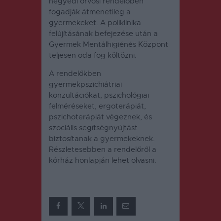
negyedi orvosi rendelőben
fogadják átmenetileg a
gyermekeket.
A poliklinika
felújításának befejezése után a
Gyermek Mentálhigiénés Központ
teljesen oda fog költözni.
A rendelőkben
gyermekpszichiátriai
konzultációkat, pszichológiai
felméréseket, ergoterápiát,
pszichoterápiát végeznek, és
szociális segítségnyújtást
biztosítanak a gyermekeknek.
Részletesebben a rendelőről a
kórház honlapján lehet olvasni.