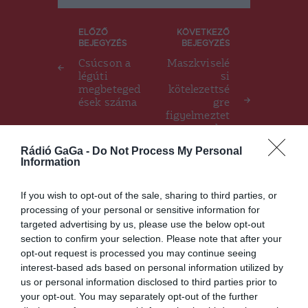
Bejegyzés
ELŐZŐ
KÖVETKEZŐ
BEJEGYZÉS
BEJEGYZÉS
navigáció
Csúcson a
Maszkviselé
légúti
si
megbeteged
kötelezettsé
ések száma
gre
figyelmeztet
nek a
csíkszeredai
Rádió GaGa -
Do Not Process My Personal
kórházban
Information
is
If you wish to opt-out of the sale, sharing to third parties, or
processing of your personal or sensitive information for
Ez is érdekelheti
targeted advertising by us, please use the below opt-out
section to confirm your selection. Please note that after your
opt-out request is processed you may continue seeing
interest-based ads based on personal information utilized by
us or personal information disclosed to third parties prior to
your opt-out. You may separately opt-out of the further
HÁROMSZÉK
HÍRLISTA
,