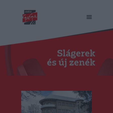
RÁDIÓ GAGA
Slágerek és új zenék
Főoldal
Műsorok
Hírlista
Duma Duba
Podcast és videók
Stáb
Galéria
Kapcsolat
RO