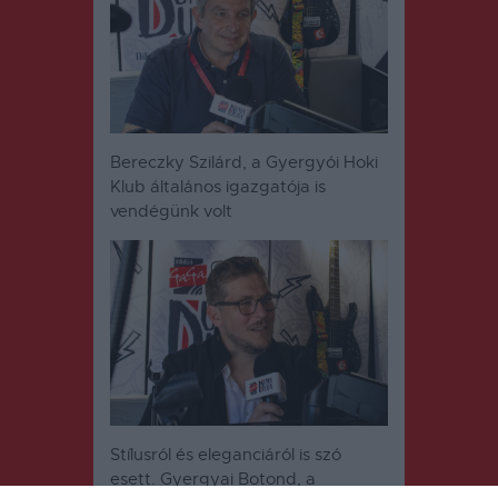
Bereczky Szilárd, a Gyergyói Hoki
Klub általános igazgatója is
vendégünk volt
Stílusról és eleganciáról is szó
esett. Gyergyai Botond, a