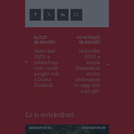
Bejegyzés
ELŐZŐ
KÖVETKEZŐ
BEJEGYZÉS
BEJEGYZÉS
navigáció
Hokivébé
Hokivébé
2025: a
2025: a
pihenőnap
Duma
után ismét
Dubánál az
pörgés volt
utolsó
a Duma
játéknapon
Dubánál
is nagy volt
a pörgés
Ez is érdekelheti