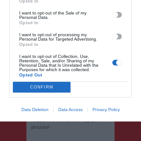
Opted In
Vagány fiú és vagány technikus
I want to opt-out of the Sale of my
Personal Data.
Opted In
I want to opt-out of processing my
Personal Data for Targeted Advertising.
Opted In
I want to opt-out of Collection, Use,
Retention, Sale, and/or Sharing of my
Personal Data that Is Unrelated with the
Purposes for which it was collected.
Opted Out
Általános csütörtöki pillanatkép
CONFIRM
A pénteki pihenőnapot követően
szombaton ismét a helyszínen
leszünk a hokivébé zárónapján.
Data Deletion
Data Access
Privacy Policy
Érdemes tehát két meccs között
hozzánk is benézni és egy jót
játszani!