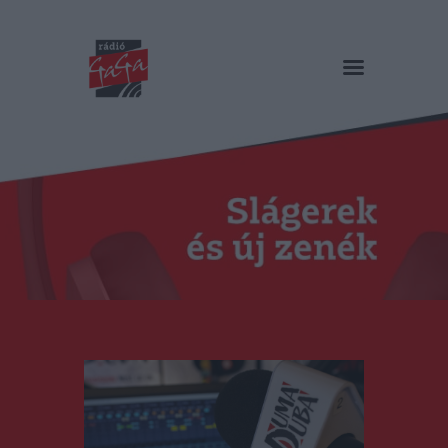
RÁDIÓ GAGA
Slágerek és új zenék
Főoldal
Műsorok
Hírlista
Duma Duba
Podcast és videók
Stáb
Galéria
Kapcsolat
RO