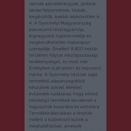
vannak ajándéktárgyak, játékok,
iskolai felszerelések, táskák,
kiegészítők, kisebb lakástextilek is.
4. A
Gyermelyi
Magyarország
piacvezető tésztagyártója,
legnagyobb tojástermelője és
megkerülhetetlen malomipari
szereplője. Emellett 8.800 hektár
területen folytat mezőgazdasági
tevékenységet, és most már
Erdélyben is jól ismert és népszerű
márka. A Gyermelyi tészták saját
termelésű alapanyagokból
készülnek szívvel, lélekkel,
évtizedek tudásával, hogy kitűnő
minőségű termékek kerüljenek a
fogyasztók kosarába és asztalára.
Termékkínálatukban a tészták
mellett a különböző lisztek is
megtalálhatóak, amelyek