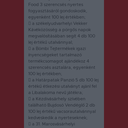
Food 3 szerencsés nyertes
fogyasztásáról gondoskodik,
egyenként 100 lej értékben;
 a székelyudvarhelyi Vekker
Kávéközösség a pörgős napok
megvalósításában segít 4 db 100
lej értékű utalvánnyal;
 a Bömbi Tejtermékek igazi
ínyencségeket tartalmazó
termékcsomagot ajándékoz 4
szerencsés asztalára, egyenként
100 lej értékben;
 a Határpatak Panzió 5 db 100 lej
értékű étkezési utalványt ajánl fel
a Libalakoma nevű játékra;
 a Kézdivásárhely szívében
található Bujdosó Vendéglő 2 db
100 lej értékű vacsorautalvánnyal
kedveskedik a nyerteseknek;
 a 31. Marosvásárhelyi