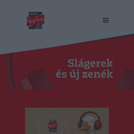
RÁDIÓ GAGA
Slágerek és új zenék
Főoldal
Műsorok
Hírlista
Duma Duba
Podcast és videók
Stáb
Galéria
Kapcsolat
RO