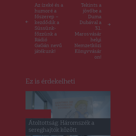
navigáció
Az ízeké és a
Tekints a
humoré a
jövőbe a
főszerep –
Duma
kezdődik a
Dubával a
Süssünk-
31.
főzzünk a
Marosvásár
Rádió
helyi
GaGán nevű
Nemzetközi
játékunk!
Könyvvásár
on!
Ez is érdekelheti
HÍRLISTA
Átoltottság: Háromszék a
sereghajtók között