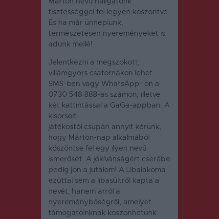
Márton nevű hallgatónk
tisztességgel fel legyen köszöntve.
És ha már ünneplünk,
természetesen nyereményeket is
adunk mellé!
Jelentkezni a megszokott,
villámgyors csatornákon lehet:
SMS-ben vagy WhatsApp- on a
0730 548 888-as számon, illetve
két kattintással a GaGa-appban. A
kisorsolt
játékostól csupán annyit kérünk,
hogy Márton-nap alkalmából
köszöntse fel egy ilyen nevű
ismerősét. A jókívánságért cserébe
pedig jön a jutalom! A Libalakoma
ezúttal sem a libasültről kapta a
nevét, hanem arról a
nyereménybőségről, amelyet
támogatóinknak köszönhetünk.