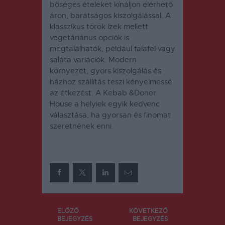
bőséges ételeket kínáljon elérhető
áron, barátságos kiszolgálással. A
klasszikus török ízek mellett
vegetáriánus opciók is
megtalálhatók, például falafel vagy
saláta variációk. Modern
környezet, gyors kiszolgálás és
házhoz szállítás teszi kényelmessé
az étkezést. A Kebab &Doner
House a helyiek egyik kedvenc
választása, ha gyorsan és finomat
szeretnének enni.
Bejegyzés
ELŐZŐ
KÖVETKEZŐ
BEJEGYZÉS
BEJEGYZÉS