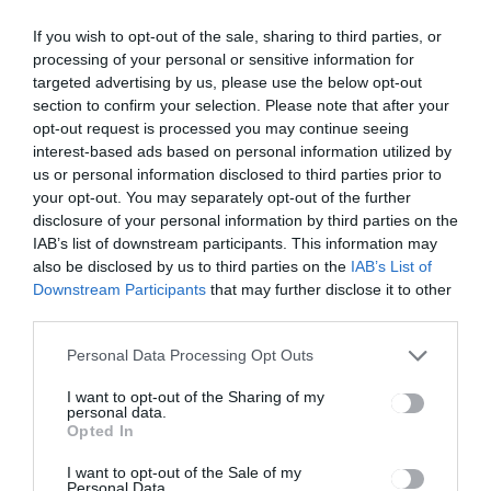
Újtusnádon működő családi
If you wish to opt-out of the sale, sharing to third parties, or
gazdaság, amelyet 2009-ben
processing of your personal or sensitive information for
alapítottak azzal a céllal, hogy
targeted advertising by us, please use the below opt-out
minőségi, természetes
section to confirm your selection. Please note that after your
tejtermékeket kínáljanak.
opt-out request is processed you may continue seeing
Kezdetben csak nyers tejet
interest-based ads based on personal information utilized by
értékesítettek, de 2022-től saját
us or personal information disclosed to third parties prior to
érlelt és friss sajtok készítésébe is
your opt-out. You may separately opt-out of the further
belefogtak. Termékeik kizárólag a
disclosure of your personal information by third parties on the
saját farmjukon termelt tejből
IAB’s list of downstream participants. This information may
készülnek, így garantálni tudják a
also be disclosed by us to third parties on the
IAB’s List of
frissességet és az eredeti ízeket.
Downstream Participants
that may further disclose it to other
Fontos számukra a hagyományos
third parties.
kézműves eljárások megőrzése,
Personal Data Processing Opt Outs
ugyanakkor modern
technológiákkal biztosítják a
I want to opt-out of the Sharing of my
magas minőséget. Céljuk, hogy a
personal data.
Bömbi név egyet jelentsen a tiszta,
Opted In
természetes és
I want to opt-out of the Sale of my
ízletes tejtermékekkel.
Personal Data.