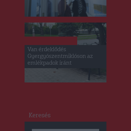
GYERGYÓSZÉK
HÍRLISTA
,
Van érdeklődés
Gyergyószentmiklóson az
emlékpadok iránt
Keresés