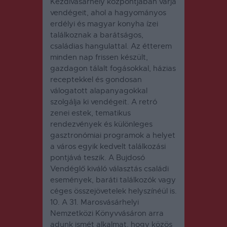
Kézdivásárhely központjában várja
vendégeit, ahol a hagyományos
erdélyi és magyar konyha ízei
találkoznak a barátságos,
családias hangulattal. Az étterem
minden nap frissen készült,
gazdagon tálalt fogásokkal, házias
receptekkel és gondosan
válogatott alapanyagokkal
szolgálja ki vendégeit. A retró
zenei estek, tematikus
rendezvények és különleges
gasztronómiai programok a helyet
a város egyik kedvelt találkozási
pontjává teszik. A Bujdosó
Vendéglő kiváló választás családi
események, baráti találkozók vagy
céges összejövetelek helyszínéül is.
10. A
31. Marosvásárhelyi
Nemzetközi Könyvvásáron
arra
adunk ismét alkalmat, hogy közös