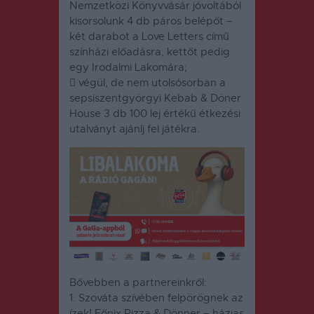
Nemzetközi Könyvvásár jóvoltából
kisorsolunk 4 db páros belépőt –
két darabot a Love Letters című
színházi előadásra, kettőt pedig
egy Irodalmi Lakomára;
 végül, de nem utolsósorban a
sepsiszentgyörgyi Kebab & Döner
House 3 db 100 lej értékű étkezési
utalványt ajánlj fel játékra.
Bővebben a partnereinkről:
1. Szováta szívében felpörögnek az
ízek!
Főnix Pizza & Dönner
– házias