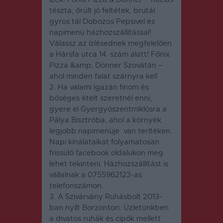
tészta, őrült jó feltétek, brutál
gyros tál Dobozos Pepsivel és
napimenü házhozszállítással!
Válassz az ízlésednek megfelelően
a Hársfa utca 14. szám alatt! Főnix
Pizza &amp; Dönner Szovátán –
ahol minden falat szárnyra kel!
2. Ha valami igazán finom és
bőséges ételt szeretnél enni,
gyere el Gyergyószentmiklósra a
Pálya Bisztróba
, ahol a környék
legjobb napimenüje van terítéken.
Napi kínálataikat folyamatosan
frissülő facebook oldalukon meg
lehet tekinteni. Házhozszállítást is
vállalnak a 0755962123-as
telefonszámon.
3. A
Szivárvány Ruhásbolt
2013-
ban nyílt Borzonton. Üzletünkben
a divatos ruhák és cipők mellett