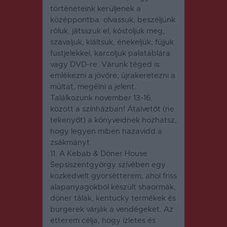
történeteink kerüljenek a
középpontba: olvassuk, beszéljünk
róluk, játsszuk el, kóstoljuk meg,
szavaljuk, kiáltsuk, énekeljük, fújjuk
füstjelekkel, karcoljuk palatáblára
vagy DVD-re. Várunk téged is:
emlékezni a jövőre, újrakeretezni a
múltat, megélni a jelent.
Találkozunk november 13-16.
között a színházban! Átalvetőt (ne
tekenyőt) a könyveidnek hozhatsz,
hogy legyen miben hazavidd a
zsákmányt.
11. A
Kebab & Döner House
Sepsiszentgyörgy szívében egy
közkedvelt gyorsétterem, ahol friss
alapanyagokból készült shaormák,
döner tálak, kentucky termékek és
burgerek várják a vendégeket. Az
étterem célja, hogy ízletes és