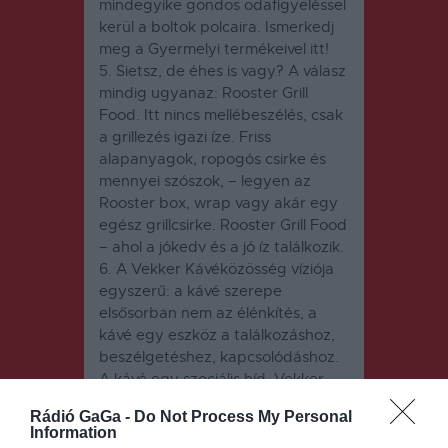
mindegyike gondos odafigyeléssel
kerül a boltok polcaira. Ismerkedj
meg a Gyermelyi termékeivel itt!
5. Sietsz, de éhes is vagy? A válasz
mindig ugyanaz:
Rooster Grill
Food
. Itt nincs mellébeszélés, csak
a grillezés igazi íze. Friss
alapanyagok, ropogós csirke és
mennyei szószok, – legyen az
Rooster box, wrap vagy akár egy
egész grillcsirke. Rooster Grill Food
– ahol a jókedv és a jó íz találkozik.
6. A
Vekker Kávéközösség
víziója
egyszerű: a kávé szerepe
elsősorban nem az élénkítés, a
kávé egy eszköz a találkozáshoz,
beszélgetéshez, kapcsolódáshoz.
A kávé egy szociális híd. Vekker
Kávéközösség. A kávé
Rádió GaGa -
Do Not Process My Personal
összeköt minket.
Information
7. A
Bömbi Tejtermékek
egy