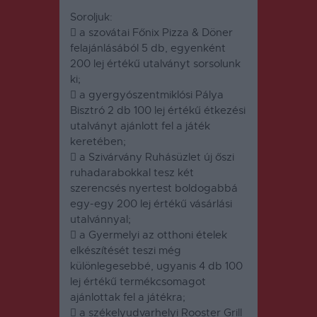
Soroljuk:
 a szovátai Főnix Pizza & Döner
felajánlásából 5 db, egyenként
200 lej értékű utalványt sorsolunk
ki;
 a gyergyószentmiklósi Pálya
Bisztró 2 db 100 lej értékű étkezési
utalványt ajánlott fel a játék
keretében;
 a Szivárvány Ruhásüzlet új őszi
ruhadarabokkal tesz két
szerencsés nyertest boldogabbá
egy-egy 200 lej értékű vásárlási
utalvánnyal;
 a Gyermelyi az otthoni ételek
elkészítését teszi még
különlegesebbé, ugyanis 4 db 100
lej értékű termékcsomagot
ajánlottak fel a játékra;
 a székelyudvarhelyi Rooster Grill