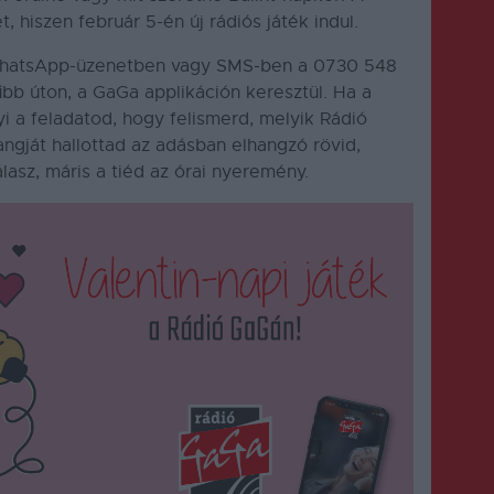
 hiszen február 5-én új rádiós játék indul.
WhatsApp-üzenetben vagy SMS-ben a 0730 548
bb úton, a GaGa applikáción keresztül. Ha a
 a feladatod, hogy felismerd, melyik Rádió
gját hallottad az adásban elhangzó rövid,
asz, máris a tiéd az órai nyeremény.