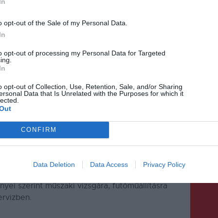
In
sztás és élő zenét tartalmazó páros Valentin-napi
o opt-out of the Sale of my Personal Data.
nomságokkal készül, hiszen 5 darab, egyenként
In
nk ki;
to opt-out of processing my Personal Data for Targeted
essbelépőt ajánlott fel, egyenként 80 lej
ing.
In
lej értékű, két főre szóló gyertyafényes vacsorát
o opt-out of Collection, Use, Retention, Sale, and/or Sharing
ersonal Data that Is Unrelated with the Purposes for which it
lected.
Out
yei két darab páros gyógytorna-utalvány (120
ázskezelés (160 lej értékben), valamint egy
CONFIRM
ensúlyfelmérés (200 lej értékben);
 részére 300 lej értékű wellnessbelépője vár az
Data Deletion
Data Access
Privacy Policy
ereménnyel zárja a sort: egy 250 lej értékű
nyei szerint műszaki vizsgára, futóműállításra
ervizben.