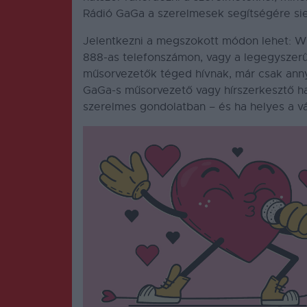
Rádió GaGa a szerelmesek segítségére siet,
Jelentkezni a megszokott módon lehet: 
888-as telefonszámon, vagy a legegyszerű
műsorvezetők téged hívnak, már csak annyi
GaGa-s műsorvezető vagy hírszerkesztő han
szerelmes gondolatban – és ha helyes a vál