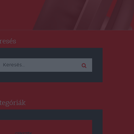
resés
Keresés:
tegóriák
CSÍKSZÉK