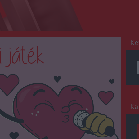
RO
Ke
Ka