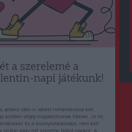
t a szerelemé a
alentin-napi játékunk!
, amikor idén is valami romantikussal kell
gy közben végig magabiztosnak tűnnek. Jó hír,
 kérdéseket és a bizonytalankodást, nem kell
k örülne vagy mit szeretne Bálint-napkor. A