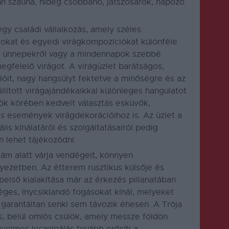
finn szauna, hideg csobbanó, játszósarok, napozó
gy családi vállalkozás, amely széles
krokat és egyedi virágkompozíciókat különféle
l, ünnepekről vagy a mindennapok szebbé
megfelelő virágot. A virágüzlet barátságos,
lóit, nagy hangsúlyt fektetve a minőségre és az
lított virágajándékaikkal különleges hangulatot
ók körében kedvelt választás esküvők,
s események virágdekorációihoz is. Az üzlet a
ális kínálatáról és szolgáltatásairól pedig
 lehet tájékozódni.
zám alatt várja vendégeit, könnyen
yezetben. Az étterem rusztikus külsője és
 belső kialakítása már az érkezés pillanatában
ges, ínycsiklandó fogásokat kínál, melyeket
 garantáltan senki sem távozik éhesen. A Trója
s, belül omlós csülök, amely messze földön