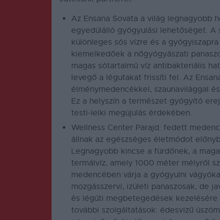
Az
Ensana Sovata
a világ legnagyobb he
egyedülálló gyógyulási lehetőséget. A 
különleges sós vízre és a gyógyiszapra 
kiemelkedőek a nőgyógyászati panasz
magas sótartalmú víz antibakteriális hat
levegő a légutakat frissíti fel. Az Ens
élménymedencékkel, szaunavilággal és f
Ez a helyszín a természet gyógyító erej
testi-lelki megújulás érdekében.
Wellness Center Parajd
: fedett medencé
állnak az egészséges életmódot előnybe
Legnagyobb kincse a fürdőnek, a magas
termálvíz, amely 1000 méter mélyről s
medencében várja a gyógyulni vágyókat
mozgásszervi, izületi panaszosak, de 
és légúti megbetegedések kezelésére i
további szolgáltatások: édesvizű úsz