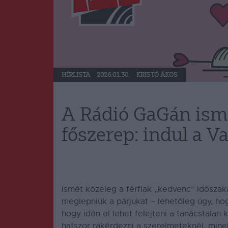
HÍRLISTA
2026.01.30.
KRISTÓ ÁKOS
A Rádió GaGán ismé
főszerep: indul a V
Ismét közeleg a férfiak „kedvenc” időszaka
meglepniük a párjukat – lehetőleg úgy, ho
hogy idén el lehet felejteni a tanácstalan
hatszor rákérdezni a szerelmeteknél, mine