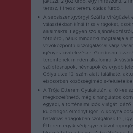
jakuzzi, 2 gőzfürdő, egy infraszuna, 2 
terasz, fitnesz terem, kádas fürdő.
A sepsiszentgyörgyi
Száfta Virágüzlet
e
választékban kínál friss virágokat, cso
alkalmakra. Legyen szó ajándékozásró
tételéről, náluk mindenki megtalálja a 
vevőközpontú kiszolgálással várja vásár
igényes kivitelezésre. Gondosan összeál
teremtenek minden alkalomra. A vásárl
születésnapok, névnapok és egyéb jele
Gólya utca 13. szám alatt található, aktu
elsősorban közösségimédia-felületeiken
A
Trója Étterem
Gyulakután, a 101-es s
megközelíthető, mégis hangulatos körn
egyedi, a történelmi idők világát idéző
különleges élményt ígér. A konyha bősé
hatalmas adagokban szolgálnak fel, így
Étterem egyik védjegye a kívül ropogó