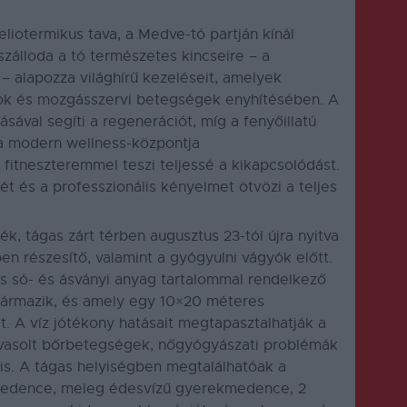
liotermikus tava, a Medve-tó partján kínál
szálloda a tó természetes kincseire – a
– alapozza világhírű kezeléseit, amelyek
ok és mozgásszervi betegségek enyhítésében. A
ásával segíti a regenerációt, míg a fenyőillatú
ana modern wellness-központja
itneszteremmel teszi teljessé a kikapcsolódást.
ét és a professzionális kényelmet ötvözi a teljes
k, tágas zárt térben augusztus 23-tól újra nyitva
n részesítő, valamint a gyógyulni vágyók előtt.
 só- és ásványi anyag tartalommal rendelkező
zármazik, és amely egy 10×20 méteres
. A víz jótékony hatásait megtapasztalhatják a
javasolt bőrbetegségek, nőgyógyászati problémák
s. A tágas helyiségben megtalálhatóak a
ómedence, meleg édesvízű gyerekmedence, 2