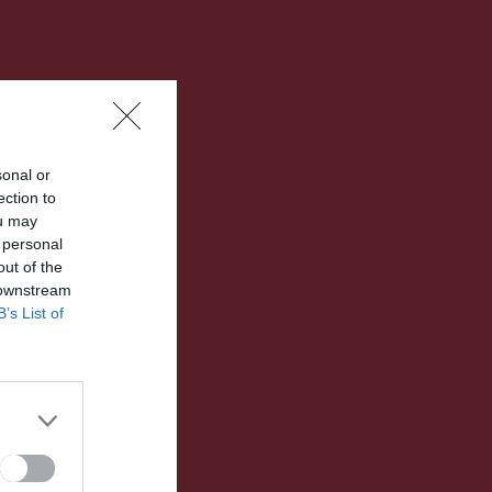
sonal or
ection to
ou may
 personal
out of the
 downstream
B’s List of