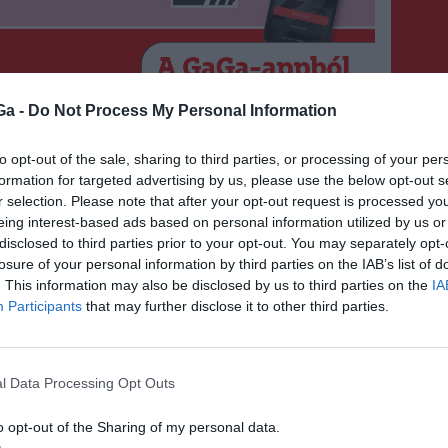
Ga -
Do Not Process My Personal Information
to opt-out of the sale, sharing to third parties, or processing of your per
formation for targeted advertising by us, please use the below opt-out s
r selection. Please note that after your opt-out request is processed y
eing interest-based ads based on personal information utilized by us or
disclosed to third parties prior to your opt-out. You may separately opt-
losure of your personal information by third parties on the IAB’s list of
e szóló, két éjszakás szállás félpanziós
. This information may also be disclosed by us to third parties on the
IA
Participants
that may further disclose it to other third parties.
ros wellnessbelépőjének egyike, egyenként 130
 3 darab gondosan összeválogatott, egyenként 80
l Data Processing Opt Outs
o opt-out of the Sharing of my personal data.
enként 100 lej értékű vacsorautalványa, illetve