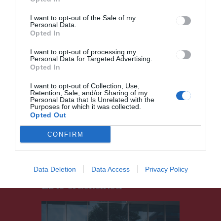
I want to opt-out of the Sale of my
Personal Data.
Opted In
I want to opt-out of processing my
Personal Data for Targeted Advertising.
Opted In
Bejegyzés
ELŐZŐ
KÖVETKEZŐ
BEJEGYZÉS
BEJEGYZÉS
navigáció
I want to opt-out of Collection, Use,
Érted a
Idén is
Retention, Sale, and/or Sharing of my
gyereknyelv
nagyszerű
Personal Data that Is Unrelated with the
Purposes for which it was collected.
et? Játssz és
hangulatot
Opted Out
nyerj a
teremtett a
Rádió
Duma Duba
CONFIRM
GaGán!
a szovátai
Borfeszten
Data Deletion
Data Access
Privacy Policy
Ez is érdekelheti