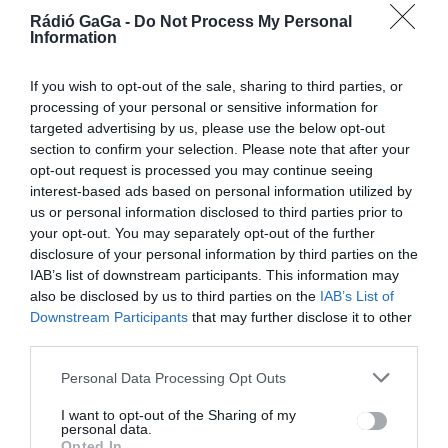
Szép, nem?
Rádió GaGa -
Do Not Process My Personal
Information
If you wish to opt-out of the sale, sharing to third parties, or
processing of your personal or sensitive information for
targeted advertising by us, please use the below opt-out
section to confirm your selection. Please note that after your
opt-out request is processed you may continue seeing
interest-based ads based on personal information utilized by
us or personal information disclosed to third parties prior to
your opt-out. You may separately opt-out of the further
Napzáróként vendégünk volt
disclosure of your personal information by third parties on the
Korodi Attila, Csíkszereda
IAB’s list of downstream participants. This information may
városának polgármestere is
also be disclosed by us to third parties on the
IAB’s List of
Downstream Participants
that may further disclose it to other
Köszönjük az OMODA | JAECOO
third parties.
csíkszeredai csapatának a
meghívást, és reméljük, hogy sok-
Personal Data Processing Opt Outs
sok eladott autóval
büszkélkedhetnek a közeljövőben!
I want to opt-out of the Sharing of my
personal data.
Opted In