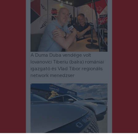
A Duma Duba vendége volt
Iovanovici Tiberiu (balra) romániai
igazgató és Vlad Tibor regionális
network menedzser