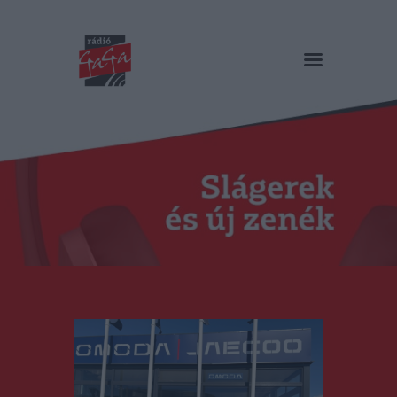
RÁDIÓ GAGA
Slágerek és új zenék
Főoldal
Műsorok
Hírlista
Duma Duba
Podcast és videók
Stáb
Galéria
Kapcsolat
RO