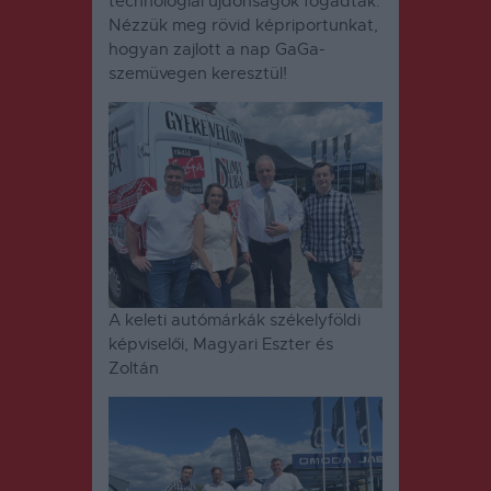
technológiai újdonságok fogadtak.
Nézzük meg rövid képriportunkat,
hogyan zajlott a nap GaGa-
szemüvegen keresztül!
A keleti autómárkák székelyföldi
képviselői, Magyari Eszter és
Zoltán