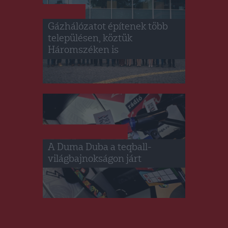
HÍRLISTA
Gázhálózatot építenek több
településen, köztük
Háromszéken is
DUMA DUBA
HÍRLISTA
,
A Duma Duba a teqball-
világbajnokságon járt