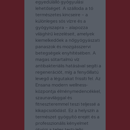
egyedülálló gyógyulási
lehetőséget. A szálloda a tó
természetes kincseire – a
különleges sós vízre és a
gyógyiszapra – alapozza
világhírű kezeléseit, amelyek
kiemelkedőek a nőgyógyászati
panaszok és mozgásszervi
betegségek enyhítésében. A
magas sótartalmú víz
antibakteriális hatásával segíti a
regenerációt, míg a fenyőillatú
levegő a légutakat frissíti fel. Az
Ensana modern wellness-
központja élménymedencékkel,
szaunavilággal és
fitneszteremmel teszi teljessé a
kikapcsolódást. Ez a helyszín a
természet gyógyító erejét és a
professzionális kényelmet
ötvözi a teljes testi-lelki