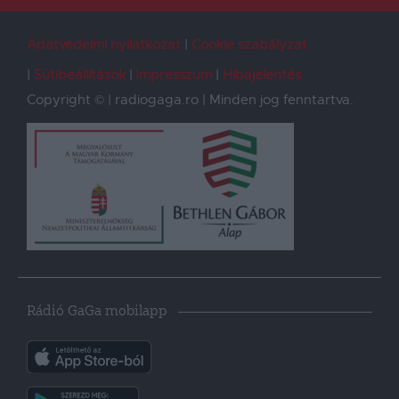
Adatvédelmi nyilatkozat
Cookie szabályzat
Sütibeállítások
Impresszum
Hibajelentés
Copyright © | radiogaga.ro | Minden jog fenntartva.
Rádió GaGa mobilapp