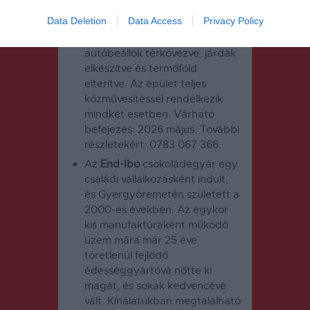
beszerelve, aljzatok, szaniterek,
Data Deletion
Data Access
Privacy Policy
fürdőradiátorok felszerelve)
Külső tereprendezés, kerítés,
autóbeállók térkövezve, járdák
elkészítve és termőföld
elterítve. Az épület teljes
közművesítéssel rendelkezik
mindkét esetben. Várható
befejezés: 2026 május. További
részletekért: 0783 067 366.
Az
End-Ibo
csokoládégyár egy
családi vállalkozásként indult,
és Gyergyóremetén született a
2000-es években. Az egykor
kis manufaktúraként működő
üzem mára már 25 éve
töretlenül fejlődő
édességgyártóvá nőtte ki
magát, és sokak kedvencévé
vált. Kínálatukban megtalálható