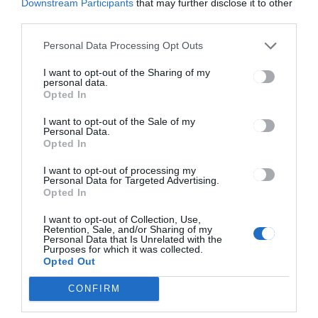
Downstream Participants
that may further disclose it to other
szellőztető rendszer, Ariston
third parties.
fűtő-hűtő klíma, okosház
kábelezés, riasztó és
Personal Data Processing Opt Outs
kamerarendszer kábelezve.
I want to opt-out of the Sharing of my
Kétféle ár választható:
personal data.
Majdnem kész állapot: 198.000
Opted In
€ ÁFA – (Kívül nemesvakolat,
I want to opt-out of the Sale of my
párkányok, csatornák
Personal Data.
felszerelve, belül 1x festett
Opted In
falak, padlófűtés lesápázva,
külső tereprendezés, kerítés,
I want to opt-out of processing my
Personal Data for Targeted Advertising.
autóbeállók térkövezve, járdák
Opted In
elkészítve és termőföld
elterítve) – Kulcsrakész állapot:
I want to opt-out of Collection, Use,
Retention, Sale, and/or Sharing of my
228.000 € + ÁFA –
Personal Data that Is Unrelated with the
(Konyhabútor beépítve,
Purposes for which it was collected.
Opted Out
Electrolux konyhagépekkel
felszerelt, fürdőszobák
CONFIRM
csempézve, szobák és lépcső
szalagparkettázva, beltéri ajtók