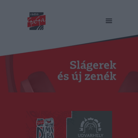
RÁDIÓ GAGA
Slágerek és új zenék
Főoldal
Műsorok
Hírlista
Duma Duba
Podcast és videók
Stáb
Galéria
Kapcsolat
RO