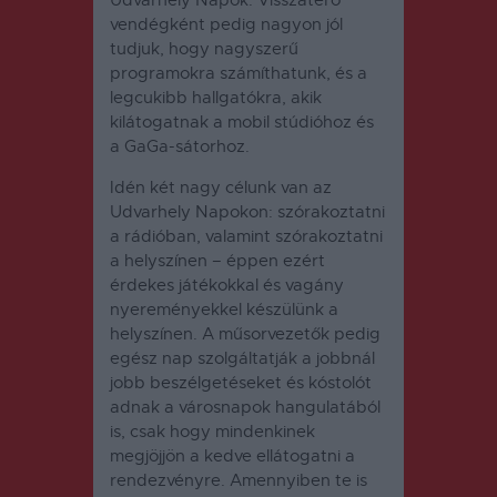
vendégként pedig nagyon jól
tudjuk, hogy nagyszerű
programokra számíthatunk, és a
legcukibb hallgatókra, akik
kilátogatnak a mobil stúdióhoz és
a GaGa-sátorhoz.
Idén két nagy célunk van az
Udvarhely Napokon: szórakoztatni
a rádióban, valamint szórakoztatni
a helyszínen – éppen ezért
érdekes játékokkal és vagány
nyereményekkel készülünk a
helyszínen. A műsorvezetők pedig
egész nap szolgáltatják a jobbnál
jobb beszélgetéseket és kóstolót
adnak a városnapok hangulatából
is, csak hogy mindenkinek
megjöjjön a kedve ellátogatni a
rendezvényre. Amennyiben te is