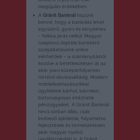
megújulás érdekében.
A
Gránit Banknál
hiszünk
benne, hogy a bankolás lehet
egyszerű, gyors és kényelmes
– fiókba járás nélkül. Magyar
tulajdonú digitális bankként
szolgáltatásaink online
elérhetőek – a számlanyitástól
kezdve a betétlekötésen át az
akár piaci középárfolyamon
történő devizaváltásig. Modern
mobilalkalmazásunkkal
ügyfeleink bárhol, bármikor,
biztonságosan intézhetik
pénzügyeiket. A Gránit Banknál
nincs sorban állás, csak
kedvező ajánlatok, folyamatos
fejlesztések és természetesen
akár magyar nyelvű
ügyfélszolgálat is. A Gránit