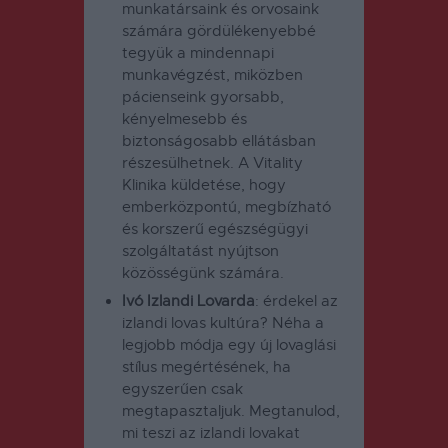
munkatársaink és orvosaink
számára gördülékenyebbé
tegyük a mindennapi
munkavégzést, miközben
pácienseink gyorsabb,
kényelmesebb és
biztonságosabb ellátásban
részesülhetnek. A Vitality
Klinika küldetése, hogy
emberközpontú, megbízható
és korszerű egészségügyi
szolgáltatást nyújtson
közösségünk számára.
Ivó Izlandi Lovarda
: érdekel az
izlandi lovas kultúra? Néha a
legjobb módja egy új lovaglási
stílus megértésének, ha
egyszerűen csak
megtapasztaljuk. Megtanulod,
mi teszi az izlandi lovakat