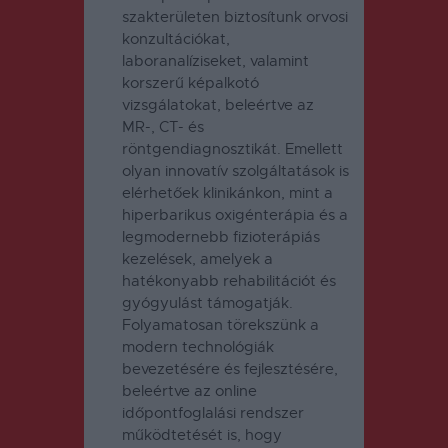
szakterületen biztosítunk orvosi
konzultációkat,
laboranalíziseket, valamint
korszerű képalkotó
vizsgálatokat, beleértve az
MR-, CT- és
röntgendiagnosztikát. Emellett
olyan innovatív szolgáltatások is
elérhetőek klinikánkon, mint a
hiperbarikus oxigénterápia és a
legmodernebb fizioterápiás
kezelések, amelyek a
hatékonyabb rehabilitációt és
gyógyulást támogatják.
Folyamatosan törekszünk a
modern technológiák
bevezetésére és fejlesztésére,
beleértve az online
időpontfoglalási rendszer
működtetését is, hogy