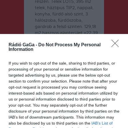
részén. Telek LOT5, 395 m2
telek, háztípus TIP2, nappali,
konyha, fürdő alsó szint, 3
hálószoba, fürdőszoba,
gardrob a felső szinten. 129,18
m2 hasznos alapterület +22,39
m2 fedetlen terasz, Leier
Rádió GaGa -
Do Not Process My Personal
téglából készült, Austrotherm
Information
Grafit EPS80 15 cm vastag
homlokzati hőszigetelő, 30 cm
If you wish to opt-out of the sale, sharing to third parties, or
vastag Rockwool kőzetgyapott
processing of your personal or sensitive information for
emeleti szigetelés, ADF
targeted advertising by us, please use the below opt-out
Salamander, Maco M Power
section to confirm your selection. Please note that after your
rejtett sarkas biztonsági
opt-out request is processed you may continue seeing
vasalattal felszerelt, 3 rétegű, 3
interest-based ads based on personal information utilized by
fémfóliás, 48 mm vastag
us or personal information disclosed to third parties prior to
üvegszerkezetű prémium
your opt-out. You may separately opt-out of the further
nyílászárók, 4 KW-os hybrid
disclosure of your personal information by third parties on the
DEYE mono, matt fekete
IAB’s list of downstream participants. This information may
napelem rendszer,
also be disclosed by us to third parties on the
IAB’s List of
decentralizált hővisszanyerős