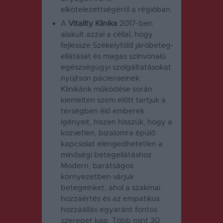
elkötelezettségéről a régióban.
A
Vitality Klinika
2017-ben
alakult azzal a céllal, hogy
fejlessze Székelyföld járóbeteg-
ellátását és magas színvonalú
egészségügyi szolgáltatásokat
nyújtson pácienseinek.
Klinikánk működése során
kiemelten szem előtt tartjuk a
térségben élő emberek
igényeit, hiszen hisszük, hogy a
közvetlen, bizalomra épülő
kapcsolat elengedhetetlen a
minőségi betegellátáshoz.
Modern, barátságos
környezetben várjuk
betegeinket, ahol a szakmai
hozzáértés és az empatikus
hozzáállás egyaránt fontos
szerepet kap. Több mint 30