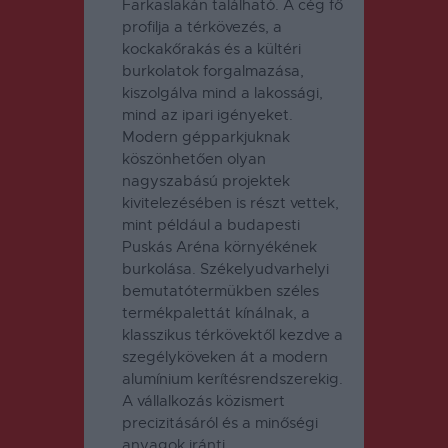
Farkaslakán található. A cég fő
profilja a térkövezés, a
kockakőrakás és a kültéri
burkolatok forgalmazása,
kiszolgálva mind a lakossági,
mind az ipari igényeket.
Modern gépparkjuknak
köszönhetően olyan
nagyszabású projektek
kivitelezésében is részt vettek,
mint például a budapesti
Puskás Aréna környékének
burkolása. Székelyudvarhelyi
bemutatótermükben széles
termékpalettát kínálnak, a
klasszikus térkövektől kezdve a
szegélyköveken át a modern
alumínium kerítésrendszerekig.
A vállalkozás közismert
precizitásáról és a minőségi
anyagok iránti