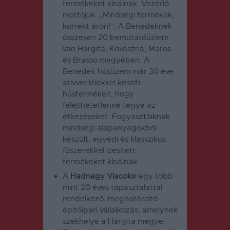
termékeket kínálnak. Vezérlő
mottójuk: „Minőségi termékek,
korrekt áron!”. A Benedeknek
összesen 20 bemutatóüzlete
van Hargita, Kovászna, Maros
és Brassó megyében. A
Benedek húsüzem már 30 éve
szívvel-lélekkel készíti
hústermékeit, hogy
felejthetetlenné tegye az
étkezéseket. Fogyasztóiknak
minőségi alapanyagokból
készült, egyedi és klasszikus
fűszerekkel ízesített
termékeket kínálnak.
A
Hadnagy Viacolor
egy több
mint 20 éves tapasztalattal
rendelkező, meghatározó
építőipari vállalkozás, amelynek
székhelye a Hargita megyei