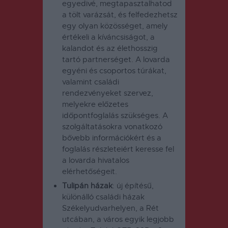
egyedivé, megtapasztalhatod
a tölt varázsát, és felfedezhetsz
egy olyan közösséget, amely
értékeli a kíváncsiságot, a
kalandot és az élethosszig
tartó partnerséget. A lovarda
egyéni és csoportos túrákat,
valamint családi
rendezvényeket szervez,
melyekre előzetes
időpontfoglalás szükséges. A
szolgáltatásokra vonatkozó
bővebb információkért és a
foglalás részleteiért keresse fel
a lovarda hivatalos
elérhetőségeit.
Tulipán házak
: új építésű,
különálló családi házak
Székelyudvarhelyen, a Rét
utcában, a város egyik legjobb