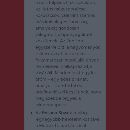
a nosztalgikus házicsokoládé,
az illatos mézespogácsa,
kókuszcsók, valamint számos
más különleges finomság,
amelyeket gondosan
válogatott alapanyagokból
készítenek. Az End-Ibo
egyszerre őrzi a hagyományos
ízek varázsát, miközben
folyamatosan megújuló, egyedi
termékeivel is elkápráztatja
vásárlóit. Minden falat egy kis
öröm – egy édes pillanat,
amelyet szeretettel és
odafigyeléssel készítenek, hogy
még szebbé tegyék a
mindennapokat.
Az
Ensana Sovata
a világ
legnagyobb heliotermikus tava,
a Medve-tó partján kínál