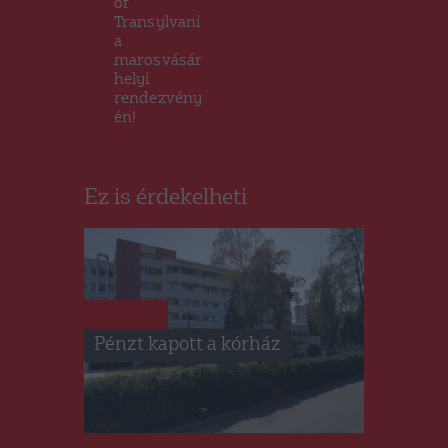
of
Transylvani
a
marosvásár
helyi
rendezvény
én!
Ez is érdekelheti
HÍRLISTA
Pénzt kapott a kórház