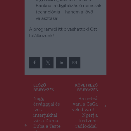
Banknál a digitalizáció nemcsak
technológia – hanem a jövő
választása!
A programról
itt
olvashattok! Ott
találkozunk!
Bejegyzés
ELŐZŐ
KÖVETKEZŐ
BEJEGYZÉS
BEJEGYZÉS
navigáció
Nagy
Ha neted
étvággyal és
van, a GaGa
ízes
veled van! –
interjúkkal
Nyerj a
vár a Duma
kedvenc
Duba a Taste
rádióddal!