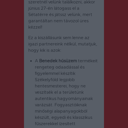
szeretnél velünk találkozni, akkor
június 27-én látogass el a
Sétatérre és játssz velünk, mert
garantáltan nem távozol üres
kézzel!
Ez a kiszállásunk sem lenne az
igazi partnereink nélkül, mutatjuk,
hogy kik is azok:
A
Benedek húsüzem
termékeit
rengeteg odaadással és
figyelemmel készítik
Székelyföld legjobb
hentesmesterei, hogy ne
veszítsék el a területünk
autentikus hagyományainak
varázsát. Fogyasztóiknak
minőségi alapanyagokból
készült, egyedi és klasszikus
fűszerekkel ízesített