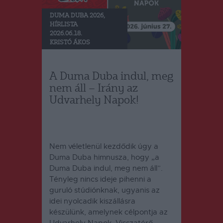
DUMA DUBA 2026
,
HÍRLISTA
2026.06.18.
KRISTÓ ÁKOS
A Duma Duba indul, meg
nem áll – Irány az
Udvarhely Napok!
Nem véletlenül kezdődik úgy a
Duma Duba himnusza, hogy „a
Duma Duba indul, meg nem áll”.
Tényleg nincs ideje pihenni a
guruló stúdiónknak, ugyanis az
idei nyolcadik kiszállásra
készülünk, amelynek célpontja az
Udvarhely Napok. Visszatérő