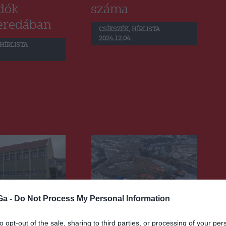
adók
száma
eredában
CSÍKSZÉK
,
HÍRLISTA
2024.12.04.
HÍRLISTA
Ga -
Do Not Process My Personal Information
to opt-out of the sale, sharing to third parties, or processing of your per