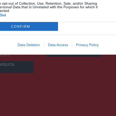
o opt-out of Collection, Use, Retention, Sale, and/or Sharing
ersonal Data that Is Unrelated with the Purposes for which it
lected.
az
Adventi
Out
liárd eurót
gyertyagyújtás a
CONFIRM
ita megyei
csíksomlyói Jakab
azdasági
Antal Háznál
Data Deletion
Data Access
Privacy Policy
tások
CSÍKSZÉK
,
HÍRLISTA
téke
2024.11.29.
HÍRLISTA
>