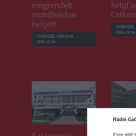
megrendelt
helyi 
mobiltelefon
Csíksz
helyett
CSÍKSZÉK
,
2024.12.04.
CSÍKSZÉK
,
HÍRLISTA
2024.12.04.
Rádió Ga
If you wish 