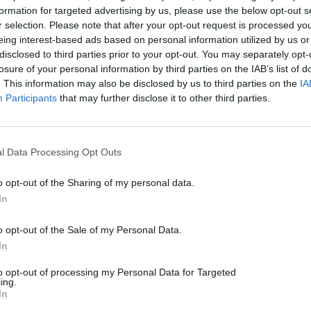
ió lejes hírt
Készül az újabb
formation for targeted advertising by us, please use the below opt-out s
csíkszéki
r selection. Please note that after your opt-out request is processed y
eing interest-based ads based on personal information utilized by us or
ereda
tanuszoda
disclosed to third parties prior to your opt-out. You may separately opt-
yobb
alapozása
losure of your personal information by third parties on the IAB’s list of
. This information may also be disclosed by us to third parties on the
IA
os
CSÍKSZÉK
,
HÍRLISTA
Participants
that may further disclose it to other third parties.
jának
2024.11.29.
l Data Processing Opt Outs
HÍRLISTA
o opt-out of the Sharing of my personal data.
In
o opt-out of the Sale of my Personal Data.
In
to opt-out of processing my Personal Data for Targeted
ing.
In