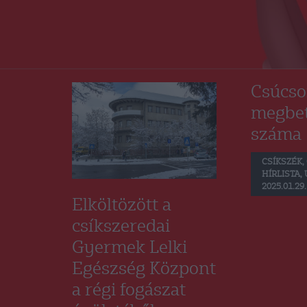
Csúcso
megbe
száma
CSÍKSZÉK
,
HÍRLISTA
,
2025.01.29.
Elköltözött a
csíkszeredai
Gyermek Lelki
Egészség Központ
a régi fogászat