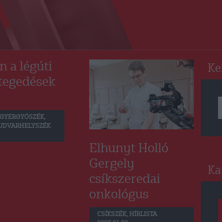
RO
n a légúti
Ke
tegedések
GYERGYÓSZÉK
,
UDVARHELYSZÉK
Elhunyt Holló
Gergely
Ka
csíkszeredai
onkológus
CSÍKSZÉK
,
HÍRLISTA