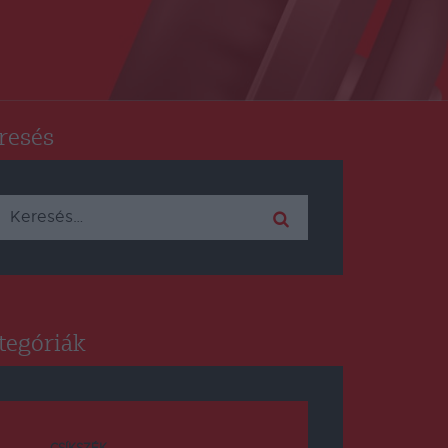
resés
Keresés:
tegóriák
CSÍKSZÉK