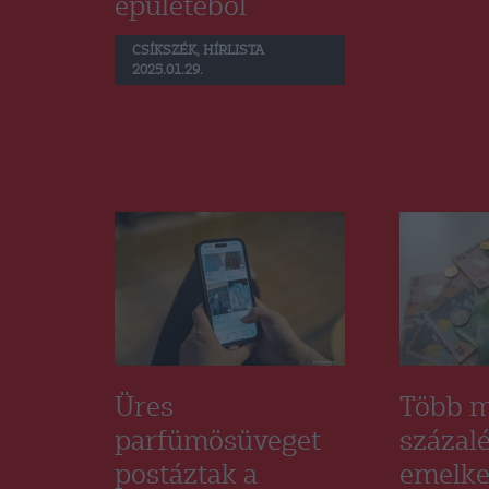
épületéből
CSÍKSZÉK
,
HÍRLISTA
2025.01.29.
Üres
Több m
parfümösüveget
százal
postáztak a
emelke