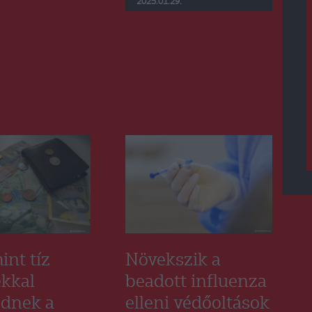
2025.01.29.
int tíz
Növekszik a
ékkal
beadott influenza
dnek a
elleni védőoltások