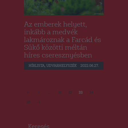
Az emberek helyett,
inkább a medvék
lakmároznak a Farcád és
Sükő közötti méltán
híres cseresznyésben
HÍRLISTA
,
UDVARHELYSZÉK
2022.06.27.
Bejegyzések
PAGE
1
…
PAGE
31
PAGE
32
PAGE
33
<
PAGE
34
lapozása
PAGE
35
>
Keresés