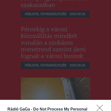
szakaszában
HÍRLISTA
,
UDVARHELYSZÉK
2022.06.29.
Péntekig a városi
közszállítás mindkét
vonalán a szokásos
menetrend szerint járni
fognak a városi buszok
HÍRLISTA
,
UDVARHELYSZÉK
2022.06.29.
Rádió GaGa -
Do Not Process My Personal