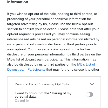
Information
Országszerte meleg
If you wish to opt-out of the sale, sharing to third parties, or
processing of your personal or sensitive information for
időre, sok helyen
targeted advertising by us, please use the below opt-out
kánikulai hőségre
section to confirm your selection. Please note that after your
számíthatunk a
opt-out request is processed you may continue seeing
következő napokban
interest-based ads based on personal information utilized by
us or personal information disclosed to third parties prior to
HÍRLISTA
,
UDVARHELYSZÉK
2022.06.28.
your opt-out. You may separately opt-out of the further
disclosure of your personal information by third parties on the
IAB’s list of downstream participants. This information may
also be disclosed by us to third parties on the
IAB’s List of
Downstream Participants
that may further disclose it to other
third parties.
Personal Data Processing Opt Outs
I want to opt-out of the Sharing of my
personal data.
Népszámlálás:
Opted In
számlálóbiztosokat