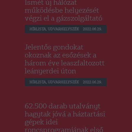
Ismét új hálózat
működésbe helyezését
végzi el a gázszolgáltató
HÍRLISTA
,
UDVARHELYSZÉK
2022.06.29.
Jelentős gondokat
okoznak az esőzések a
három éve leaszfaltozott
leányerdei úton
HÍRLISTA
,
UDVARHELYSZÉK
2022.06.29.
62.500 darab utalványt
hagytak jóvá a háztartási
gépek idei
roncsprogramjának első