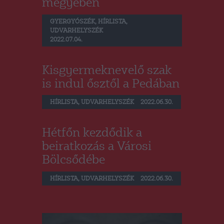
megyében
GYERGYÓSZÉK
,
HÍRLISTA
,
UDVARHELYSZÉK
2022.07.04.
Kisgyermeknevelő szak
is indul ősztől a Pedában
HÍRLISTA
,
UDVARHELYSZÉK
2022.06.30.
Hétfőn kezdődik a
beiratkozás a Városi
Bölcsődébe
HÍRLISTA
,
UDVARHELYSZÉK
2022.06.30.