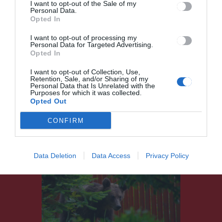
I want to opt-out of the Sale of my
alkalmaz a városháza
Personal Data.
Opted In
HÍRLISTA
,
UDVARHELYSZÉK
2022.06.28.
I want to opt-out of processing my
Personal Data for Targeted Advertising.
Opted In
Medertakarítási és
I want to opt-out of Collection, Use,
támfalerősítési
Retention, Sale, and/or Sharing of my
munkálatok kezdődtek a
Personal Data that Is Unrelated with the
Purposes for which it was collected.
Varga patak egy
Opted Out
szakaszán
CONFIRM
HÍRLISTA
,
UDVARHELYSZÉK
2022.06.28.
Data Deletion
Data Access
Privacy Policy