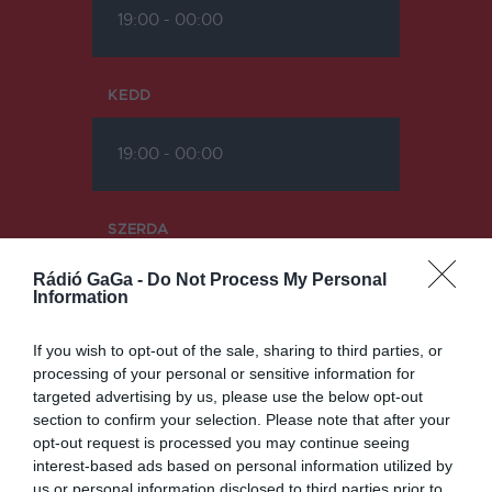
19:00
-
00:00
KEDD
19:00
-
00:00
SZERDA
Rádió GaGa -
Do Not Process My Personal
19:00
-
00:00
Information
If you wish to opt-out of the sale, sharing to third parties, or
CSÜTÖRTÖK
processing of your personal or sensitive information for
targeted advertising by us, please use the below opt-out
section to confirm your selection. Please note that after your
19:00
-
00:00
opt-out request is processed you may continue seeing
interest-based ads based on personal information utilized by
us or personal information disclosed to third parties prior to