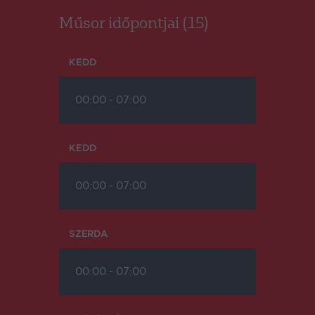
Műsor időpontjai (15)
KEDD
00:00
-
07:00
KEDD
00:00
-
07:00
SZERDA
00:00
-
07:00