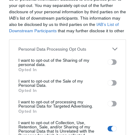
PÉNTEK
your opt-out. You may separately opt-out of the further
disclosure of your personal information by third parties on the
23:00
-
00:00
IAB’s list of downstream participants. This information may
also be disclosed by us to third parties on the
IAB’s List of
Downstream Participants
that may further disclose it to other
third parties.
Personal Data Processing Opt Outs
I want to opt-out of the Sharing of my
personal data.
Opted In
Bejegyzés
ELŐZŐ
KÖVETKEZŐ
BEJEGYZÉS
BEJEGYZÉS
I want to opt-out of the Sale of my
navigáció
Personal Data.
Színes Órák
Vagány
Opted In
Napközben
Vágány
I want to opt-out of processing my
Personal Data for Targeted Advertising.
Opted In
Ez is érdekelheti
I want to opt-out of Collection, Use,
Retention, Sale, and/or Sharing of my
Personal Data that Is Unrelated with the