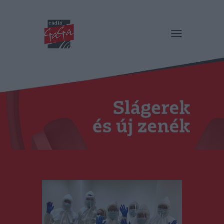
RÁDIÓ GAGA
Slágerek és új zenék
Főoldal
Műsorok
Hírlista
Duma Duba
Podcast és videók
Stáb
Galéria
Kapcsolat
RO