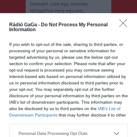
beteget csak egy személy
látogathat meg egyszer,
semmiképp nem az egész család
– hangsúlyozta.
Rádió GaGa -
Do Not Process My Personal
Information
A látogatás csak munkanapokon
történhet, 13:30 és 14: 30 óra
If you wish to opt-out of the sale, sharing to third parties, or
között.
processing of your personal or sensitive information for
targeted advertising by us, please use the below opt-out
section to confirm your selection. Please note that after your
opt-out request is processed you may continue seeing
interest-based ads based on personal information utilized by
us or personal information disclosed to third parties prior to
your opt-out. You may separately opt-out of the further
disclosure of your personal information by third parties on the
Bejegyzés
ELŐZŐ
KÖVETKEZŐ
IAB’s list of downstream participants. This information may
BEJEGYZÉS
BEJEGYZÉS
also be disclosed by us to third parties on the
IAB’s List of
navigáció
Downstream Participants
that may further disclose it to other
Lezárult a
Javában
konzultáció
dolgoznak
third parties.
mindenütt
Personal Data Processing Opt Outs