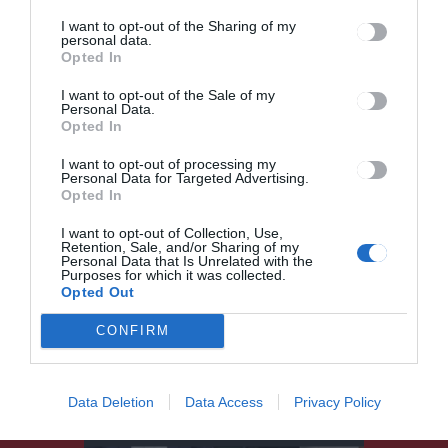
I want to opt-out of the Sharing of my
personal data.
Ez is érdekelheti
Opted In
I want to opt-out of the Sale of my
Personal Data.
GYERGYÓSZÉK
HÍRLISTA
,
Opted In
Vasárnap zárul a
I want to opt-out of processing my
népszámlálás, közel 20
Personal Data for Targeted Advertising.
százaléknyi
Opted In
gyergyószentmiklósi hiányzik
I want to opt-out of Collection, Use,
még
Retention, Sale, and/or Sharing of my
Personal Data that Is Unrelated with the
Purposes for which it was collected.
Opted Out
CONFIRM
HÍRLISTA
Data Deletion
Data Access
Privacy Policy
Bővítések, fejlesztések a
megyében