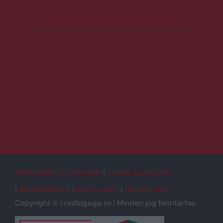
Adatvédelmi nyilatkozat
Cookie szabályzat
Sütibeállítások
Impresszum
Hibajelentés
Copyright © | radiogaga.ro | Minden jog fenntartva.