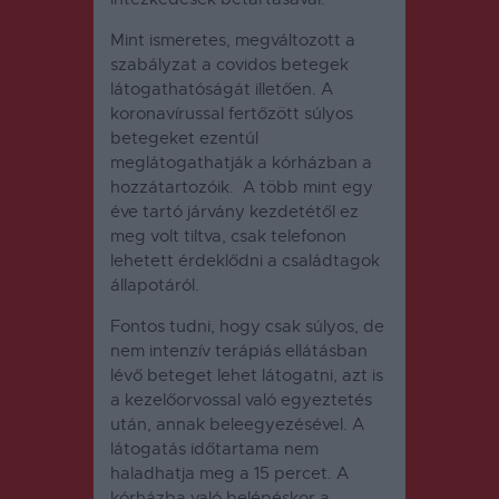
Mint ismeretes, megváltozott a
szabályzat a covidos betegek
látogathatóságát illetően. A
koronavírussal fertőzött súlyos
betegeket ezentúl
meglátogathatják a kórházban a
hozzátartozóik. A több mint egy
éve tartó járvány kezdetétől ez
meg volt tiltva, csak telefonon
lehetett érdeklődni a családtagok
állapotáról.
Fontos tudni, hogy csak súlyos, de
nem intenzív terápiás ellátásban
lévő beteget lehet látogatni, azt is
a kezelőorvossal való egyeztetés
után, annak beleegyezésével. A
látogatás időtartama nem
haladhatja meg a 15 percet. A
kórházba való belépéskor a