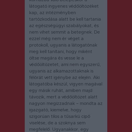
látogató ingyenes védőöltözéket
kap, az intézményben
tartózkodása alatt be kell tartania
az egészségügyi szabályokat, és
nem vihet semmit a betegnek. De
ezzel még nem ér véget a
protokoll, ugyanis a látogatónak
meg kell tanítani, hogy miként
öltse magára és vesse le a
védőöltözetet, ami nem egyszerű,
ugyanis az alkamazottaknak is
félórát vett igénybe az elején. Aki
látogatóba készül, vigyen magával
egy másik ruhát, amiben majd
távozik, mert a védőöltözet alatt
nagyon megizzadnak – mondta az
igazgató, kiemelve, hogy
szigorúan tilos a tűsarkú cipő
viselése, de a szoknya sem
megfelelő. Ugyanakkor, egy