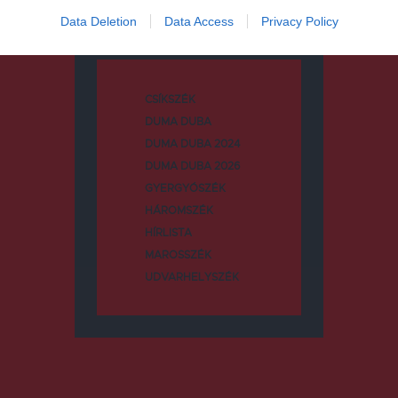
Kategóriák
Data Deletion
Data Access
Privacy Policy
CSÍKSZÉK
DUMA DUBA
DUMA DUBA 2024
DUMA DUBA 2026
GYERGYÓSZÉK
HÁROMSZÉK
HÍRLISTA
MAROSSZÉK
UDVARHELYSZÉK