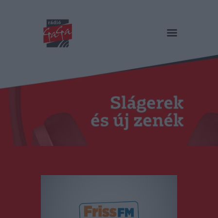
RÁDIÓ GAGA
Slágerek és új zenék
Főoldal
Műsorok
Hírlista
Duma Duba
Podcast és videók
Stáb
Galéria
Kapcsolat
RO