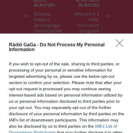
Bejegyzés
ELŐZŐ
KÖVETKEZŐ
BEJEGYZÉS
BEJEGYZÉS
navigáció
Kosaras
Népszerű a
majális,
helyi
járványügyi
roncsautó
szabályokkal
program
Rádió GaGa -
Do Not Process My Personal
Information
Ez is érdekelheti
If you wish to opt-out of the sale, sharing to third parties, or
processing of your personal or sensitive information for
targeted advertising by us, please use the below opt-out
section to confirm your selection. Please note that after your
HÍRLISTA
opt-out request is processed you may continue seeing
Megjelent a „salátatörvény”,
interest-based ads based on personal information utilized by
ezek a változások jönnek
us or personal information disclosed to third parties prior to
január 1-től
your opt-out. You may separately opt-out of the further
disclosure of your personal information by third parties on the
IAB’s list of downstream participants. This information may
also be disclosed by us to third parties on the
IAB’s List of
Downstream Participants
that may further disclose it to other