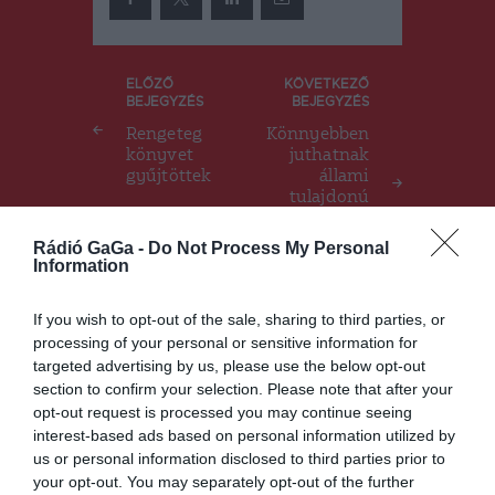
Bejegyzés
ELŐZŐ
KÖVETKEZŐ
BEJEGYZÉS
BEJEGYZÉS
navigáció
Rengeteg
Könnyebben
könyvet
juthatnak
gyűjtöttek
állami
tulajdonú
ingatlanokh
oz az
Rádió GaGa -
Do Not Process My Personal
önkormányz
Information
atok
If you wish to opt-out of the sale, sharing to third parties, or
processing of your personal or sensitive information for
targeted advertising by us, please use the below opt-out
Ez is érdekelheti
section to confirm your selection. Please note that after your
opt-out request is processed you may continue seeing
interest-based ads based on personal information utilized by
us or personal information disclosed to third parties prior to
your opt-out. You may separately opt-out of the further
HÁROMSZÉK
HÍRLISTA
,