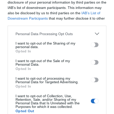
disclosure of your personal information by third parties on the
Enyhébb lefolyású ez a
IAB’s list of downstream participants. This information may
hullám
also be disclosed by us to third parties on the
IAB’s List of
Downstream Participants
that may further disclose it to other
third parties.
Personal Data Processing Opt Outs
I want to opt-out of the Sharing of my
personal data.
Opted In
HÍRLISTA
I want to opt-out of the Sale of my
Pozitív teszttel ment
Personal Data.
kivizsgálásra
Opted In
I want to opt-out of processing my
Personal Data for Targeted Advertising.
Opted In
I want to opt-out of Collection, Use,
Retention, Sale, and/or Sharing of my
Personal Data that Is Unrelated with the
Purposes for which it was collected.
Opted Out