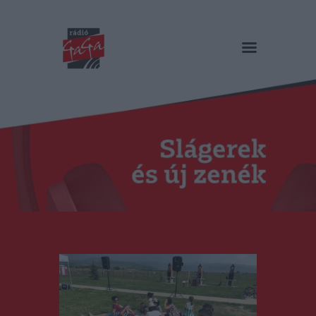
RÁDIÓ GAGA
Slágerek és új zenék
Főoldal
Műsorok
Hírlista
Duma Duba
Podcast és videók
Stáb
Galéria
Kapcsolat
RO