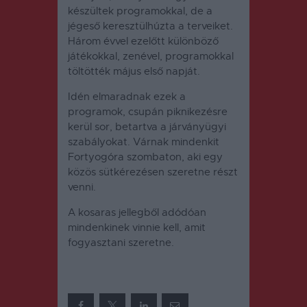
készültek programokkal, de a
jégeső keresztülhúzta a terveiket.
Három évvel ezelőtt különböző
játékokkal, zenével, programokkal
töltötték május első napját.
Idén elmaradnak ezek a
programok, csupán piknikezésre
kerül sor, betartva a járványügyi
szabályokat. Várnak mindenkit
Fortyogóra szombaton, aki egy
közös sütkérezésen szeretne részt
venni.
A kosaras jellegből adódóan
mindenkinek vinnie kell, amit
fogyasztani szeretne.