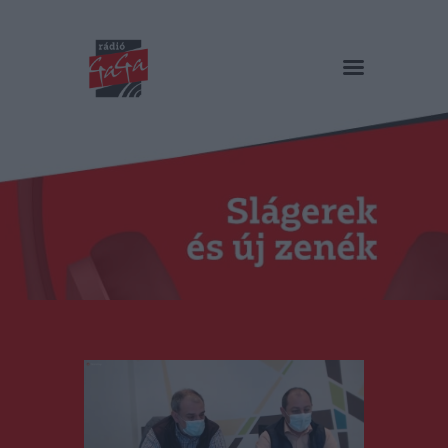
RÁDIÓ GAGA
Slágerek és új zenék
Főoldal
Műsorok
Hírlista
Duma Duba
Podcast és videók
Stáb
Galéria
Kapcsolat
RO