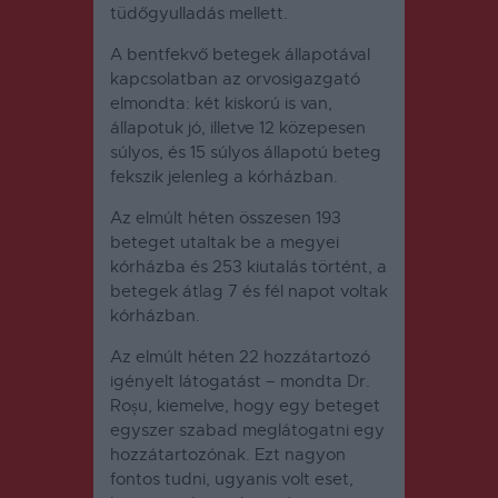
tüdőgyulladás mellett.
A bentfekvő betegek állapotával
kapcsolatban az orvosigazgató
elmondta: két kiskorú is van,
állapotuk jó, illetve 12 közepesen
súlyos, és 15 súlyos állapotú beteg
fekszik jelenleg a kórházban.
Az elmúlt héten összesen 193
beteget utaltak be a megyei
kórházba és 253 kiutalás történt, a
betegek átlag 7 és fél napot voltak
kórházban.
Az elmúlt héten 22 hozzátartozó
igényelt látogatást – mondta Dr.
Roșu, kiemelve, hogy egy beteget
egyszer szabad meglátogatni egy
hozzátartozónak. Ezt nagyon
fontos tudni, ugyanis volt eset,