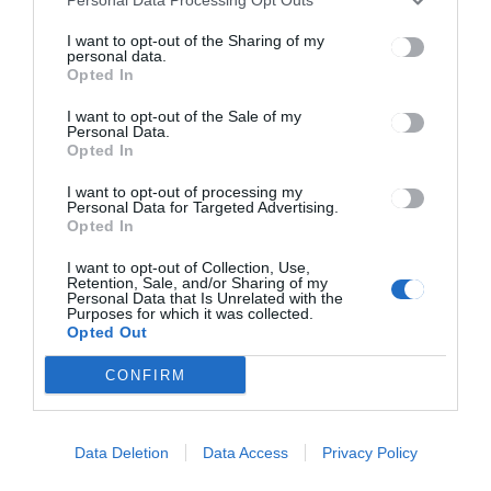
karantén
I want to opt-out of the Sharing of my
personal data.
Opted In
Ez is érdekelheti
I want to opt-out of the Sale of my
Personal Data.
Opted In
I want to opt-out of processing my
Personal Data for Targeted Advertising.
HÍRLISTA
Opted In
Foglaltak a kórházi ágyak
I want to opt-out of Collection, Use,
Retention, Sale, and/or Sharing of my
Personal Data that Is Unrelated with the
Purposes for which it was collected.
Opted Out
CONFIRM
HÍRLISTA
Data Deletion
Data Access
Privacy Policy
Még fellebbezhetnek a