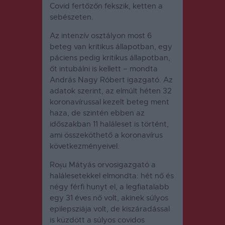
Covid fertőzőn fekszik, ketten a
sebészeten.
Az intenzív osztályon most 6
beteg van kritikus állapotban, egy
páciens pedig kritikus állapotban,
őt intubálni is kellett – mondta
András Nagy Róbert igazgató. Az
adatok szerint, az elmúlt héten 32
koronavírussal kezelt beteg ment
haza, de szintén ebben az
időszakban 11 haláleset is történt,
ami összeköthető a koronavírus
következményeivel.
Roșu Mátyás orvosigazgató a
halálesetekkel elmondta: hét nő és
négy férfi hunyt el, a legfiatalabb
egy 31 éves nő volt, akinek súlyos
epilepsziája volt, de kiszáradással
is küzdött a súlyos covidos