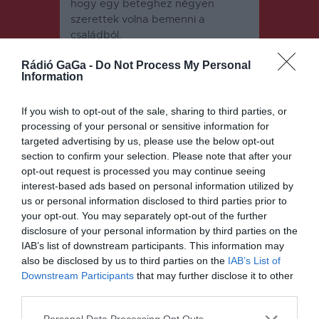
hogy egy beteghez négyen
szerettek volna bemenni a
családból.
Rádió GaGa -
Do Not Process My Personal
Information
If you wish to opt-out of the sale, sharing to third parties, or
processing of your personal or sensitive information for
targeted advertising by us, please use the below opt-out
section to confirm your selection. Please note that after your
Bejegyzés
ELŐZŐ
KÖVETKEZŐ
BEJEGYZÉS
BEJEGYZÉS
opt-out request is processed you may continue seeing
navigáció
interest-based ads based on personal information utilized by
Alacsony az
Engedélyezi
us or personal information disclosed to third parties prior to
oltási kedv a
k, hogy a
your opt-out. You may separately opt-out of the further
háromszéki
végzős
pedagóguso
diákok teljes
disclosure of your personal information by third parties on the
k körében
létszámban
IAB’s list of downstream participants. This information may
térjenek
also be disclosed by us to third parties on the
IAB’s List of
vissza az
Downstream Participants
that may further disclose it to other
iskolapadok
third parties.
ba, ahol
nincs
Personal Data Processing Opt Outs