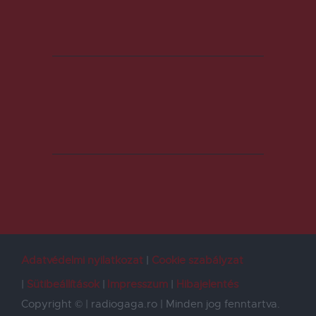
Adatvédelmi nyilatkozat
Cookie szabályzat
Sütibeállítások
Impresszum
Hibajelentés
Copyright © | radiogaga.ro | Minden jog fenntartva.