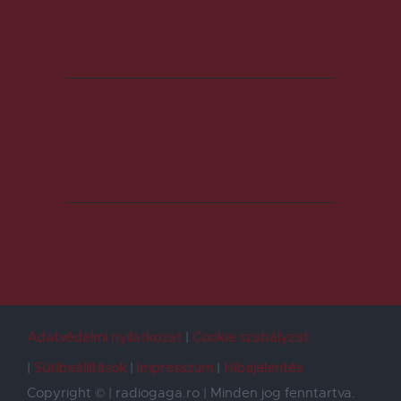
Adatvédelmi nyilatkozat
Cookie szabályzat
Sütibeállítások
Impresszum
Hibajelentés
Copyright © | radiogaga.ro | Minden jog fenntartva.