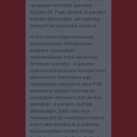
variánssal fertőzött személyt –
közölte Dr. Fejér Szilárd. A páciens
külföldi állampolgár, aki nemrég
érkezett az országba Indiából.
A Pro-Vitam Diagnosztikai és
Kutatóközpont Romániában
elsőként azonosított
szekvenálással indiai variánssal
fertőzött személyt. A páciens
tipikus koronavírusos tünetek miatt
jelentkezett tesztelésre egy
szomszédos megyéből, és a PCR
eredmény alapján kizárták az
országban domináns brit variáns
jelenlétét. A páciens, külföldi
állampolgár, több mint egy
hónapja jött az országba Indiából,
ezért nem zárható ki a szűkebb
közösségében történt itthoni