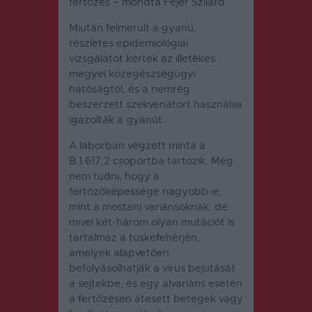
fertőzés – mondta Fejér Szilárd.
Miután felmerült a gyanú,
részletes epidemiológiai
vizsgálatot kértek az illetékes
megyei közegészségügyi
hatóságtól, és a nemrég
beszerzett szekvenátort használva
igazolták a gyanút.
A laborban végzett minta a
B.1.617.2 csoportba tartozik. Még
nem tudni, hogy a
fertőzőképessége nagyobb-e,
mint a mostani variánsoknak, de
mivel két-három olyan mutációt is
tartalmaz a tüskefehérjén,
amelyek alapvetően
befolyásolhatják a vírus bejutását
a sejtekbe, és egy alvariáns esetén
a fertőzésen átesett betegek vagy