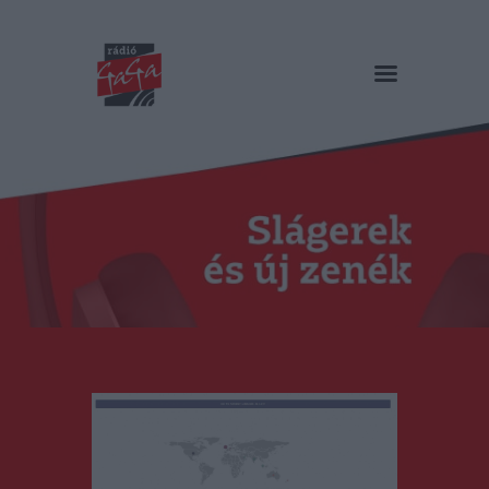
RÁDIÓ GAGA
Slágerek és új zenék
Főoldal
Műsorok
Hírlista
Duma Duba
Podcast és videók
Stáb
Galéria
Kapcsolat
RO