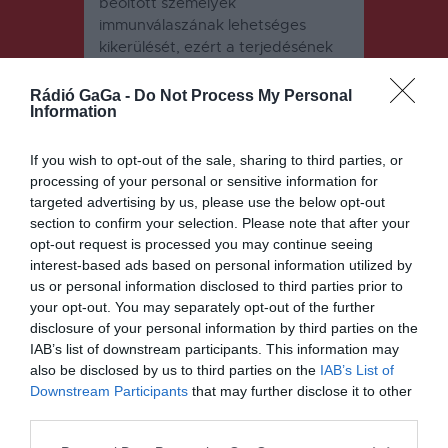
beoltott személyek
immunválaszának lehetséges
kikerülését, ezért a terjedésének
monitorozása nagyon fontos –
figyelmeztet a kutató.
Rádió GaGa -
Do Not Process My Personal
Information
A kapott szekvenciát feltöltik a
WHO által létrehozott és
If you wish to opt-out of the sale, sharing to third parties, or
működtetett GISAID adatbázisba.
processing of your personal or sensitive information for
targeted advertising by us, please use the below opt-out
section to confirm your selection. Please note that after your
opt-out request is processed you may continue seeing
interest-based ads based on personal information utilized by
us or personal information disclosed to third parties prior to
your opt-out. You may separately opt-out of the further
disclosure of your personal information by third parties on the
Bejegyzés
ELŐZŐ
KÖVETKEZŐ
IAB’s list of downstream participants. This information may
BEJEGYZÉS
BEJEGYZÉS
navigáció
also be disclosed by us to third parties on the
IAB’s List of
Népszerű a
A
Downstream Participants
that may further disclose it to other
helyi
láthatatlann
third parties.
roncsautó
á tévő
program
maszk