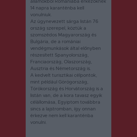
államokból Romániába érkezőknek
14 napra karanténba kell
vonulniuk.
Az úgynevezett sárga listán 76
ország szerepel, köztük a
szomszédos Magyarország és
Bulgária, de a romániai
vendégmunkások által előnyben
részesített Spanyolország,
Franciaország, Olaszország,
Ausztria és Németország is.
A kedvelt turisztikai célpontok,
mint például Görögország,
Törökország és Horvátország is a
listán van, de a kora tavasz egyik
célállomása, Egyiptom továbbra
sincs a lajstromban, így onnan
érkezve nem kell karanténba
vonulni.