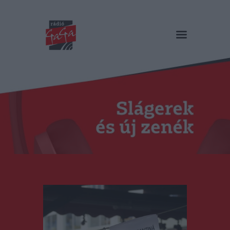
RÁDIÓ GAGA
Slágerek és új zenék
Főoldal
Műsorok
Hírlista
Duma Duba
Podcast és videók
Stáb
Galéria
Kapcsolat
RO