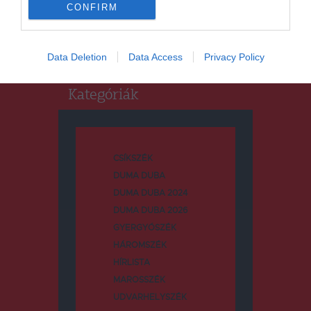
CONFIRM
Keresés:
Data Deletion
Data Access
Privacy Policy
Kategóriák
CSÍKSZÉK
DUMA DUBA
DUMA DUBA 2024
DUMA DUBA 2026
GYERGYÓSZÉK
HÁROMSZÉK
HÍRLISTA
MAROSSZÉK
UDVARHELYSZÉK