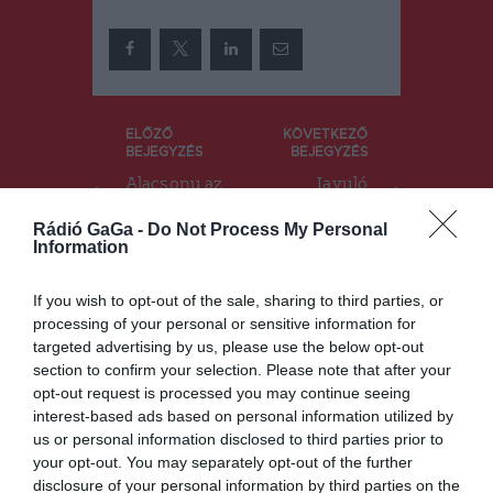
Bejegyzés
ELŐZŐ
KÖVETKEZŐ
BEJEGYZÉS
BEJEGYZÉS
navigáció
Alacsony az
Javuló
oltási kedv
járványadat
Háromszéke
ok a
Rádió GaGa -
Do Not Process My Personal
Information
n
megyében
If you wish to opt-out of the sale, sharing to third parties, or
processing of your personal or sensitive information for
Ez is érdekelheti
targeted advertising by us, please use the below opt-out
section to confirm your selection. Please note that after your
opt-out request is processed you may continue seeing
interest-based ads based on personal information utilized by
us or personal information disclosed to third parties prior to
HÍRLISTA
your opt-out. You may separately opt-out of the further
Csíkszeredában játszik
disclosure of your personal information by third parties on the