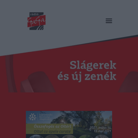
RÁDIÓ GAGA
Slágerek és új zenék
Főoldal
Műsorok
Hírlista
Duma Duba
Podcast és videók
Stáb
Galéria
Kapcsolat
RO