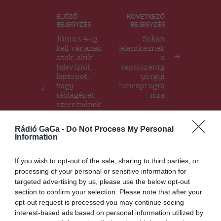
Bejegyzés
ELŐZŐ
KÖVETKEZŐ
BEJEGYZÉS
BEJEGYZÉS
navigáció
Június 4-ig
Sokan
kell várjanak
jelentkeznek
azok, akik
a
televíziót,
sepsiszentg
laptopot,
yörgyi
vagy
roncsprogra
táblagépet
mra
szeretnének
vásárolni a
háztartási
Rádió GaGa -
Do Not Process My Personal
gépek
Information
roncsprogra
mjának a
If you wish to opt-out of the sale, sharing to third parties, or
keretében
processing of your personal or sensitive information for
targeted advertising by us, please use the below opt-out
section to confirm your selection. Please note that after your
Ez is érdekelheti
opt-out request is processed you may continue seeing
interest-based ads based on personal information utilized by