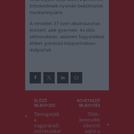
intézkedések nyomán beköltöztek
munkahelyükre.
A rendelet 37 ezer alkalmazottat
érintett, akik gyermek- és idős
otthonokban, valamint fogyatékkal
élőket gondozó központokban
dolgoztak.
Bejegyzés
ELŐZŐ
KÖVETKEZŐ
BEJEGYZÉS
BEJEGYZÉS
navigáció
Támogatják
Több-
a
kevesebb
nagyváradi
sikerrel
művészeket
zajlik a