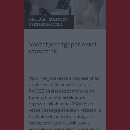
HÍRLISTA
2021.05.27.
CSIZMADIA ATTILA
Veszélyességi pótlékról
szavaztak
Újból megszavazta a képviselőház,
döntéshozó fórumként azt az
RMDSZ által is kezdeményezett
törvényt, amely értelmében
egyszeri alkalommal 2500 lejes
veszélyességi pótlékban részesíti a
bentlakó otthonokban dolgozó
szakszemélyzetet, akik tavaly
vészhelyzet ideje alatt, a preventív