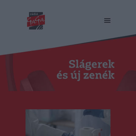
RÁDIÓ GAGA
Slágerek és új zenék
Főoldal
Műsorok
Hírlista
Duma Duba
Podcast és videók
Stáb
Galéria
Kapcsolat
RO