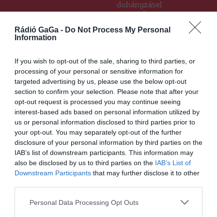
dohányzásel
lenes
kampány
Rádió GaGa -
Do Not Process My Personal
Information
If you wish to opt-out of the sale, sharing to third parties, or
Ez is érdekelheti
processing of your personal or sensitive information for
targeted advertising by us, please use the below opt-out
HÍRLISTA
UDVARHELYSZÉK
,
section to confirm your selection. Please note that after your
Vasúti baleset történt
opt-out request is processed you may continue seeing
Székelyudvarhelyen
interest-based ads based on personal information utilized by
us or personal information disclosed to third parties prior to
your opt-out. You may separately opt-out of the further
disclosure of your personal information by third parties on the
IAB’s list of downstream participants. This information may
also be disclosed by us to third parties on the
IAB’s List of
HÍRLISTA
Downstream Participants
that may further disclose it to other
Oltásban sereghajtó Kovászna
third parties.
megye
Personal Data Processing Opt Outs