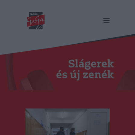
RÁDIÓ GAGA
Slágerek és új zenék
Főoldal
Műsorok
Hírlista
Duma Duba
Podcast és videók
Stáb
Galéria
Kapcsolat
RO