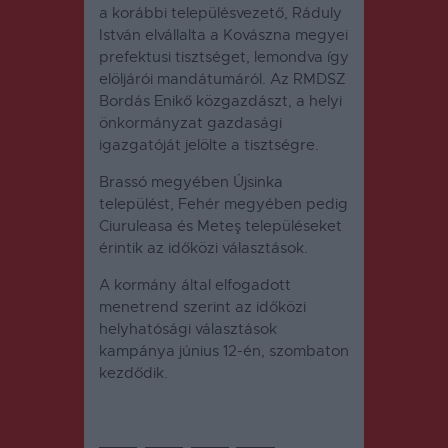
a korábbi településvezető, Ráduly
István elvállalta a Kovászna megyei
prefektusi tisztséget, lemondva így
elöljárói mandátumáról. Az RMDSZ
Bordás Enikő közgazdászt, a helyi
önkormányzat gazdasági
igazgatóját jelölte a tisztségre.
Brassó megyében Újsinka
települést, Fehér megyében pedig
Ciuruleasa és Meteş településeket
érintik az időközi választások.
A kormány által elfogadott
menetrend szerint az időközi
helyhatósági választások
kampánya június 12-én, szombaton
kezdődik.