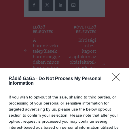
Bejegyzés
ELŐZŐ
KÖVETKEZŐ
BEJEGYZÉS
BEJEGYZÉS
navigáció
A
Bírósági
háromszéki
intést
települések
kapott
háromnegye
alapfokon az
dében nincs
oltásfeltétel-
koronavírus
rendszer:
-fertőzött
nem lehet
Rádió GaGa -
Do Not Process My Personal
kikötés
Information
rendezvény
eken az
immunizált
If you wish to opt-out of the sale, sharing to third parties, or
ság, a teszt
processing of your personal or sensitive information for
targeted advertising by us, please use the below opt-out
section to confirm your selection. Please note that after your
opt-out request is processed you may continue seeing
Ez is érdekelheti
interest-based ads based on personal information utilized by