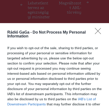
navigáció
Lehetetlent
Megváltozot
tervez az
t ANL-
egészségüg
törvény
yi miniszter
Rádió GaGa -
Do Not Process My Personal
Information
Ez is érdekelheti
If you wish to opt-out of the sale, sharing to third parties, or
processing of your personal or sensitive information for
HÍRLISTA
targeted advertising by us, please use the below opt-out
section to confirm your selection. Please note that after your
Románia több mint
opt-out request is processed you may continue seeing
háromezer kórházi ágyat
interest-based ads based on personal information utilized by
biztosít az ukrajnai sérültek
us or personal information disclosed to third parties prior to
ápolására
your opt-out. You may separately opt-out of the further
disclosure of your personal information by third parties on the
IAB’s list of downstream participants. This information may
also be disclosed by us to third parties on the
IAB’s List of
Downstream Participants
that may further disclose it to other