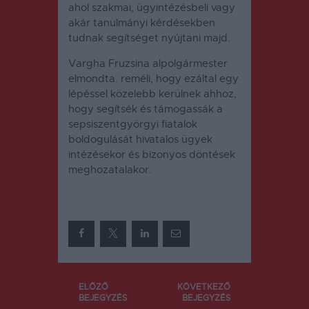
ahol szakmai, ügyintézésbeli vagy
akár tanulmányi kérdésekben
tudnak segítséget nyújtani majd.
Vargha Fruzsina alpolgármester
elmondta. reméli, hogy ezáltal egy
lépéssel közelebb kerülnek ahhoz,
hogy segítsék és támogassák a
sepsiszentgyörgyi fiatalok
boldogulását hivatalos ügyek
intézésekor és bizonyos döntések
meghozatalakor.
Bejegyzés
ELŐZŐ
KÖVETKEZŐ
BEJEGYZÉS
BEJEGYZÉS