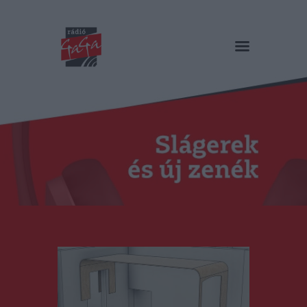
RÁDIÓ GAGA
Slágerek és új zenék
Főoldal
Műsorok
Hírlista
Duma Duba
Podcast és videók
Stáb
Galéria
Kapcsolat
RO