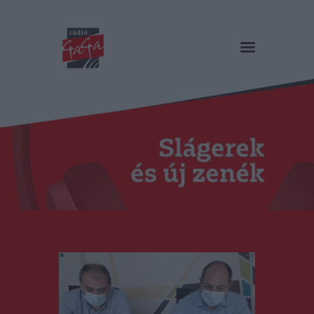
RÁDIÓ GAGA
Slágerek és új zenék
Főoldal
Műsorok
Hírlista
Duma Duba
Podcast és videók
Stáb
Galéria
Kapcsolat
RO