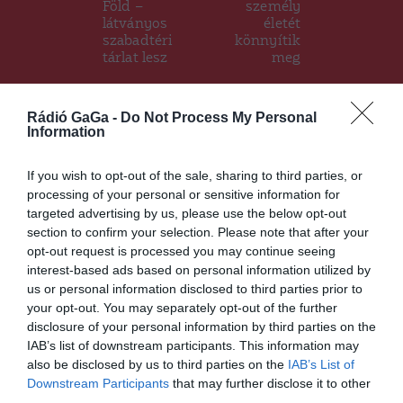
Föld –
személy
látványos
életét
szabadtéri
könnyítik
tárlat lesz
meg
Rádió GaGa -
Do Not Process My Personal
Ez is érdekelheti
Information
If you wish to opt-out of the sale, sharing to third parties, or
processing of your personal or sensitive information for
targeted advertising by us, please use the below opt-out
HÍRLISTA
section to confirm your selection. Please note that after your
opt-out request is processed you may continue seeing
Ismét a parlament elé viszik
interest-based ads based on personal information utilized by
az autonómiatervezetet
us or personal information disclosed to third parties prior to
your opt-out. You may separately opt-out of the further
disclosure of your personal information by third parties on the
IAB’s list of downstream participants. This information may
also be disclosed by us to third parties on the
IAB’s List of
Downstream Participants
that may further disclose it to other
third parties.