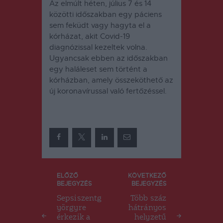
Az elmúlt héten, július 7 és 14
közötti időszakban egy páciens
sem feküdt vagy hagyta el a
kórházat, akit Covid-19
diagnózissal kezeltek volna.
Ugyancsak ebben az időszakban
egy haláleset sem történt a
kórházban, amely összeköthető az
új koronavírussal való fertőzéssel.
Bejegyzés
ELŐZŐ
KÖVETKEZŐ
BEJEGYZÉS
BEJEGYZÉS
navigáció
Sepsiszentg
Több száz
yörgyre
hátrányos
érkezik a
helyzetű