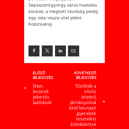
Sepsiszentgyörgy város hivatalos
korával, a megtett távolság pedig
egy oda-vissza utat jelent
Kolozsvárig.
Bejegyzés
ELŐZŐ
KÖVETKEZŐ
BEJEGYZÉS
BEJEGYZÉS
navigáció
Nem
Törölték a
lesznek
vörös
jelentős
jelzésű
lazítások
járványzóná
kból beutazó
gyerekek
tesztelési
kötelezettsé