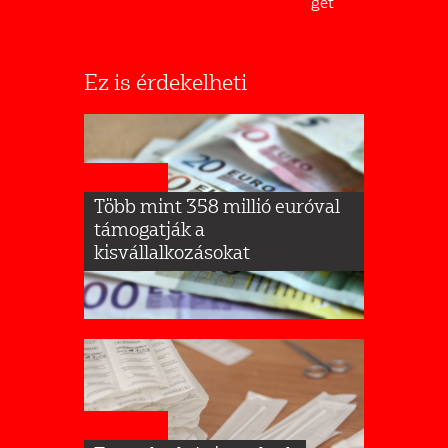
gét
Ez is érdekelheti
HÍRLISTA
Több mint 358 millió euróval
támogatják a
kisvállalkozásokat
HÍRLISTA