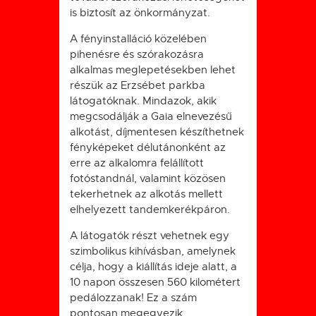
is biztosít az önkormányzat.
A fényinstalláció közelében
pihenésre és szórakozásra
alkalmas meglepetésekben lehet
részük az Erzsébet parkba
látogatóknak. Mindazok, akik
megcsodálják a Gaia elnevezésű
alkotást, díjmentesen készíthetnek
fényképeket délutánonként az
erre az alkalomra felállított
fotóstandnál, valamint közösen
tekerhetnek az alkotás mellett
elhelyezett tandemkerékpáron.
A látogatók részt vehetnek egy
szimbolikus kihívásban, amelynek
célja, hogy a
kiállítás ideje alatt, a
10 napon összesen 560 kilométert
pedálozzanak! Ez a szám
pontosan megegyezik