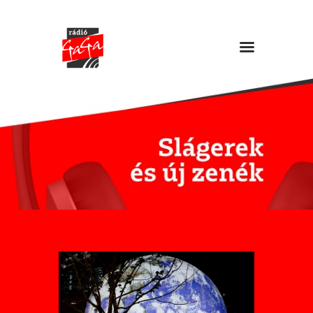
RÁDIÓ GAGA
Slágerek és új zenék
Főoldal
Műsorok
Hírlista
Duma Duba
Podcast és videók
Stáb
Galéria
Kapcsolat
RO