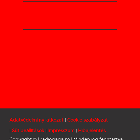
Adatvédelmi nyilatkozat
Cookie szabályzat
Sütibeállítások
Impresszum
Hibajelentés
Copyright © | radiogaga.ro | Minden jog fenntartva.