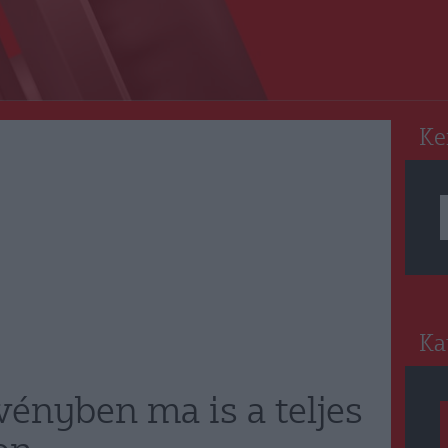
RO
Ke
Ka
ényben ma is a teljes