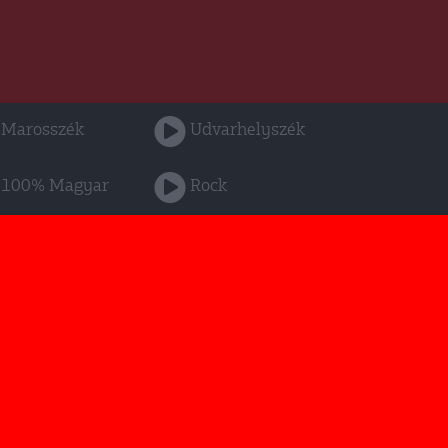
Marosszék
Udvarhelyszék
100% Magyar
Rock