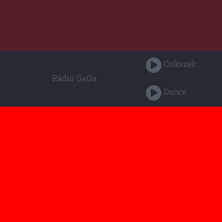
Csíkszék
Rádió GaGa
Dance