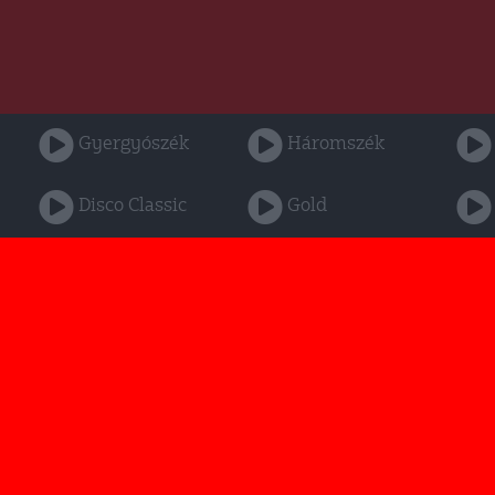
Gyergyószék
Háromszék
Disco Classic
Gold