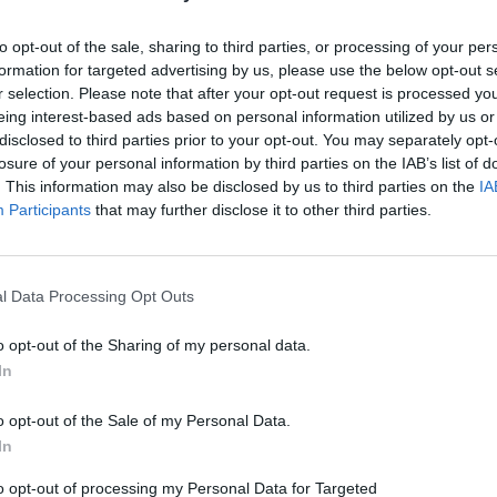
Elkezdődött a tizenévesek
immunizálása a Moderna
to opt-out of the sale, sharing to third parties, or processing of your per
vakcinájával
formation for targeted advertising by us, please use the below opt-out s
r selection. Please note that after your opt-out request is processed y
eing interest-based ads based on personal information utilized by us or
disclosed to third parties prior to your opt-out. You may separately opt-
losure of your personal information by third parties on the IAB’s list of
. This information may also be disclosed by us to third parties on the
IA
Participants
that may further disclose it to other third parties.
l Data Processing Opt Outs
HÍRLISTA
o opt-out of the Sharing of my personal data.
In
Hektáronként 200 eurós
támogatást kaphatnak idén a
o opt-out of the Sale of my Personal Data.
krumplitermesztők
In
to opt-out of processing my Personal Data for Targeted