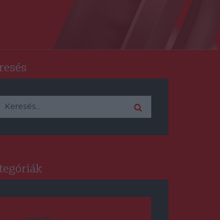
resés
Keresés:
tegóriák
CSÍKSZÉK