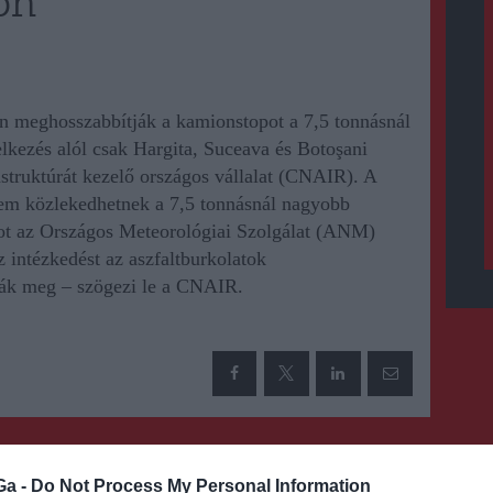
on
ton meghosszabbítják a kamionstopot a 7,5 tonnásnál
kezés alól csak Hargita, Suceava és Botoşani
astruktúrát kezelő országos vállalat (CNAIR). A
nem közlekedhetnek a 7,5 tonnásnál nagyobb
ot az Országos Meteorológiai Szolgálat (ANM)
az intézkedést az aszfaltburkolatok
ták meg – szögezi le a CNAIR.
KÖVETKEZŐ BEJEGYZÉS
Ga -
Do Not Process My Personal Information