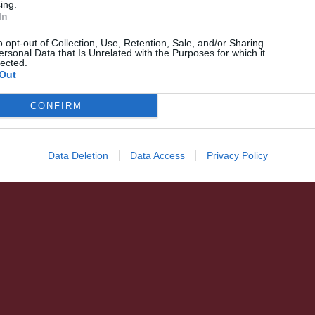
ing.
In
o opt-out of Collection, Use, Retention, Sale, and/or Sharing
ersonal Data that Is Unrelated with the Purposes for which it
lected.
Out
CONFIRM
Data Deletion
Data Access
Privacy Policy