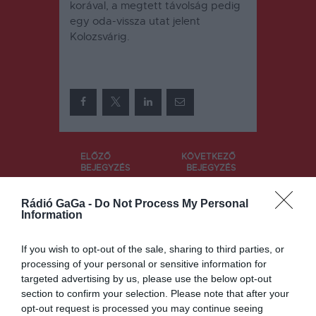
korával, a megtett távolság pedig
egy oda-vissza utat jelent
Kolozsvárig.
Bejegyzés
ELŐZŐ
KÖVETKEZŐ
BEJEGYZÉS
BEJEGYZÉS
navigáció
Új táblák
Kamionstop
kerülnek a
van
Rádió GaGa -
Do Not Process My Personal
Information
bejáratokra
érvényben
ma is a
teljes
If you wish to opt-out of the sale, sharing to third parties, or
romániai
processing of your personal or sensitive information for
úthálózaton
targeted advertising by us, please use the below opt-out
section to confirm your selection. Please note that after your
opt-out request is processed you may continue seeing