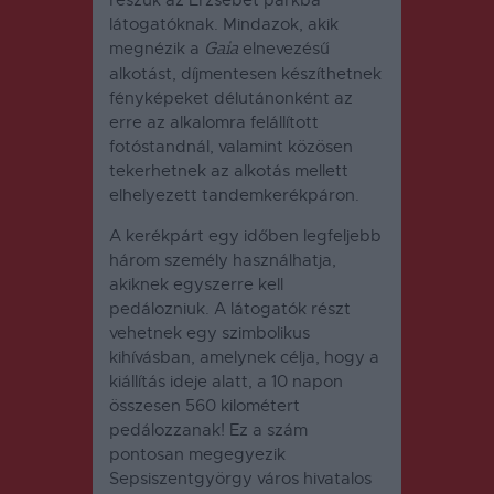
látogatóknak. Mindazok, akik
megnézik a
elnevezésű
Gaia
alkotást, díjmentesen készíthetnek
fényképeket délutánonként az
erre az alkalomra felállított
fotóstandnál, valamint közösen
tekerhetnek az alkotás mellett
elhelyezett tandemkerékpáron.
A kerékpárt egy időben legfeljebb
három személy használhatja,
akiknek egyszerre kell
pedálozniuk. A látogatók részt
vehetnek egy szimbolikus
kihívásban, amelynek célja, hogy a
kiállítás ideje alatt, a 10 napon
összesen 560 kilométert
pedálozzanak! Ez a szám
pontosan megegyezik
Sepsiszentgyörgy város hivatalos