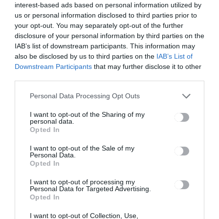
interest-based ads based on personal information utilized by
Ez is érdekelheti
us or personal information disclosed to third parties prior to
your opt-out. You may separately opt-out of the further
disclosure of your personal information by third parties on the
IAB’s list of downstream participants. This information may
also be disclosed by us to third parties on the
IAB’s List of
GYERGYÓSZÉK
HÍRLISTA
,
Downstream Participants
that may further disclose it to other
third parties.
Ma van a Véradók Világnapja
Personal Data Processing Opt Outs
I want to opt-out of the Sharing of my
personal data.
Opted In
I want to opt-out of the Sale of my
Personal Data.
Opted In
HÍRLISTA
I want to opt-out of processing my
Egyedülálló Szülők Klubja
Personal Data for Targeted Advertising.
Háromszéken is
Opted In
I want to opt-out of Collection, Use,