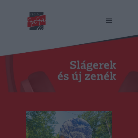
RÁDIÓ GAGA
Slágerek és új zenék
Főoldal
Műsorok
Hírlista
Duma Duba
Podcast és videók
Stáb
Galéria
Kapcsolat
RO