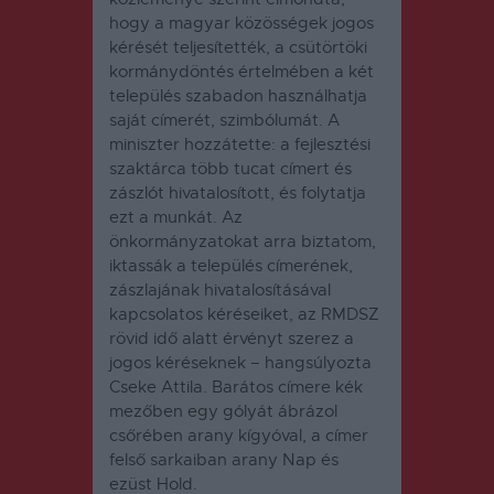
hogy a magyar közösségek jogos
kérését teljesítették, a csütörtöki
kormánydöntés értelmében a két
település szabadon használhatja
saját címerét, szimbólumát. A
miniszter hozzátette: a fejlesztési
szaktárca több tucat címert és
zászlót hivatalosított, és folytatja
ezt a munkát. Az
önkormányzatokat arra biztatom,
iktassák a település címerének,
zászlajának hivatalosításával
kapcsolatos kéréseiket, az RMDSZ
rövid idő alatt érvényt szerez a
jogos kéréseknek – hangsúlyozta
Cseke Attila. Barátos címere kék
mezőben egy gólyát ábrázol
csőrében arany kígyóval, a címer
felső sarkaiban arany Nap és
ezüst Hold.