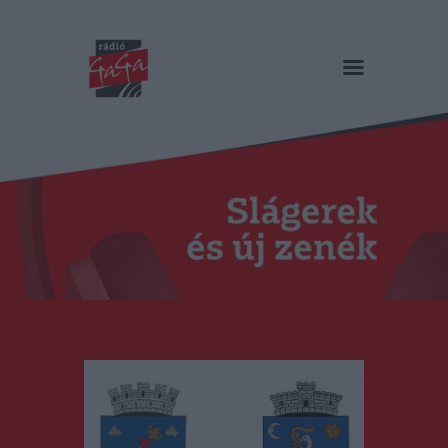
RÁDIÓ GAGA
Slágerek és új zenék
Főoldal
Műsorok
Hírlista
Duma Duba
Podcast és videók
Stáb
Galéria
Kapcsolat
RO