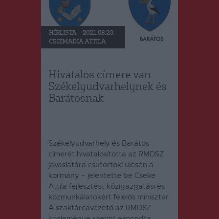
HÍRLISTA
2021.08.20.
CSIZMADIA ATTILA
Hivatalos címere van
Székelyudvarhelynek és
Barátosnak
Székelyudvarhely és Barátos
címerét hivatalosította az RMDSZ
javaslatára csütörtöki ülésén a
kormány – jelentette be Cseke
Attila fejlesztési, közigazgatási és
közmunkálatokért felelős miniszter.
A szaktárcavezető az RMDSZ
közleménye szerint elmondta,