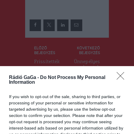
Bejegyzés
ELŐZŐ
KÖVETKEZŐ
BEJEGYZÉS
BEJEGYZÉS
navigáció
Frissítették
Ünnepélyes
a
keretek
járványügyi
között
Rádió GaGa -
Do Not Process My Personal
kockázatot
köszöntötté
Information
jelentő
k Ft. Szabó
országok
Lajost
listáját
If you wish to opt-out of the sale, sharing to third parties, or
processing of your personal or sensitive information for
targeted advertising by us, please use the below opt-out
section to confirm your selection. Please note that after your
Ez is érdekelheti
opt-out request is processed you may continue seeing
interest-based ads based on personal information utilized by