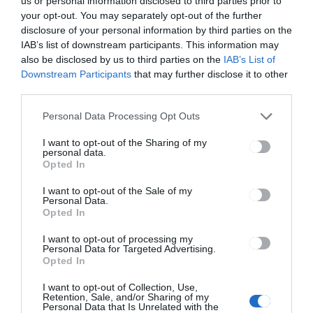
us or personal information disclosed to third parties prior to
your opt-out. You may separately opt-out of the further
disclosure of your personal information by third parties on the
HÍRLISTA
IAB’s list of downstream participants. This information may
Gyűjtést szerveznek a
also be disclosed by us to third parties on the
IAB’s List of
kárpátaljai közösség
Downstream Participants
that may further disclose it to other
megsegítésére
third parties.
Personal Data Processing Opt Outs
I want to opt-out of the Sharing of my
personal data.
Opted In
I want to opt-out of the Sale of my
HÁROMSZÉK
HÍRLISTA
,
Personal Data.
Opted In
Újabb sikeres üveggyűjtés
zajlott
I want to opt-out of processing my
Personal Data for Targeted Advertising.
Opted In
I want to opt-out of Collection, Use,
Retention, Sale, and/or Sharing of my
Personal Data that Is Unrelated with the