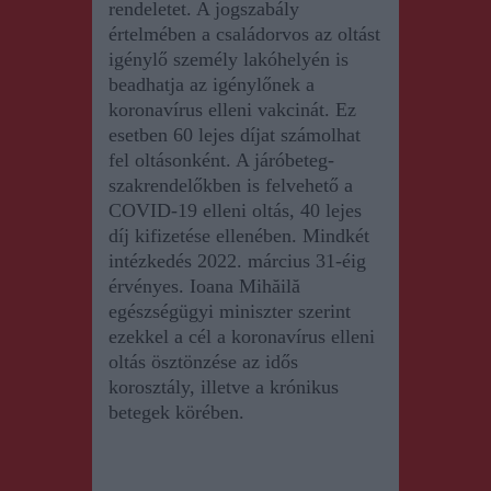
rendeletet. A jogszabály
értelmében a családorvos az oltást
igénylő személy lakóhelyén is
beadhatja az igénylőnek a
koronavírus elleni vakcinát. Ez
esetben 60 lejes díjat számolhat
fel oltásonként. A járóbeteg-
szakrendelőkben is felvehető a
COVID-19 elleni oltás, 40 lejes
díj kifizetése ellenében. Mindkét
intézkedés 2022. március 31-éig
érvényes. Ioana Mihăilă
egészségügyi miniszter szerint
ezekkel a cél a koronavírus elleni
oltás ösztönzése az idős
korosztály, illetve a krónikus
betegek körében.