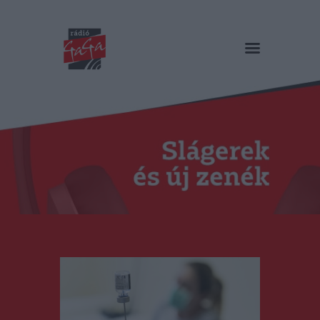
RÁDIÓ GAGA
Slágerek és új zenék
Főoldal
Műsorok
Hírlista
Duma Duba
Podcast és videók
Stáb
Galéria
Kapcsolat
RO