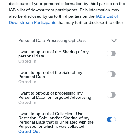
disclosure of your personal information by third parties on the
Romániában a legkisebb az
IAB’s list of downstream participants. This information may
online híreket olvasó
also be disclosed by us to third parties on the
IAB’s List of
internetfelhasználók aránya
Downstream Participants
that may further disclose it to other
third parties.
Personal Data Processing Opt Outs
I want to opt-out of the Sharing of my
personal data.
Opted In
HÍRLISTA
I want to opt-out of the Sale of my
Rajtol a Téli olimpia a Rádió
Personal Data.
Opted In
GaGán!
I want to opt-out of processing my
Personal Data for Targeted Advertising.
Opted In
I want to opt-out of Collection, Use,
Retention, Sale, and/or Sharing of my
Personal Data that Is Unrelated with the
Purposes for which it was collected.
Opted Out