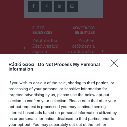
Bejegyzés
ELŐZŐ
KÖVETKEZŐ
BEJEGYZÉS
BEJEGYZÉS
navigáció
Folytatódhat
Enyhén
Kézdivásárh
csökkent a
elyen a
munkanélkü
fedett
liség
uszoda
júliusban
Rádió GaGa -
Do Not Process My Personal
építése
Háromszéke
Information
n
If you wish to opt-out of the sale, sharing to third parties, or
processing of your personal or sensitive information for
targeted advertising by us, please use the below opt-out
Ez is érdekelheti
section to confirm your selection. Please note that after your
opt-out request is processed you may continue seeing
interest-based ads based on personal information utilized by
us or personal information disclosed to third parties prior to
HÍRLISTA
your opt-out. You may separately opt-out of the further